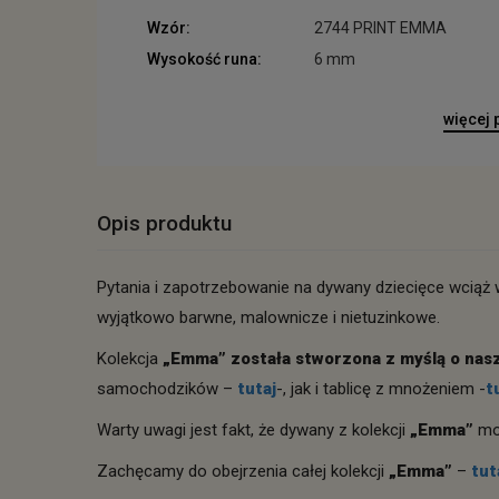
Wzór:
2744 PRINT EMMA
Wysokość runa:
6 mm
więcej
Opis produktu
Pytania i zapotrzebowanie na dywany dziecięce wciąż
wyjątkowo barwne, malownicze i nietuzinkowe.
Kolekcja
„Emma” została stworzona z myślą o nas
samochodzików –
tutaj
-, jak i tablicę z mnożeniem -
t
Warty uwagi jest fakt, że dywany z kolekcji
„Emma”
mo
Zachęcamy do obejrzenia całej kolekcji
„Emma”
–
tut