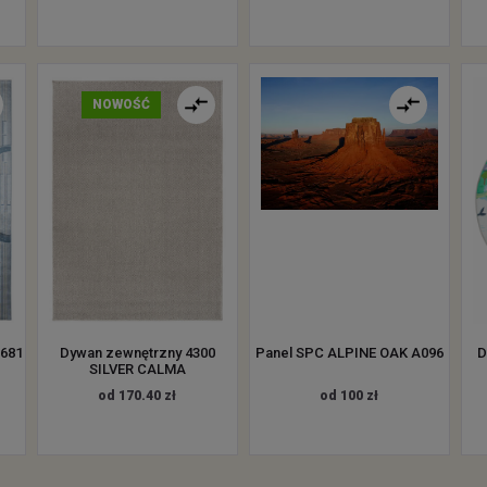
NOWOŚĆ
3681
Dywan zewnętrzny 4300
Panel SPC ALPINE OAK A096
D
SILVER CALMA
od 170.40 zł
od 100 zł