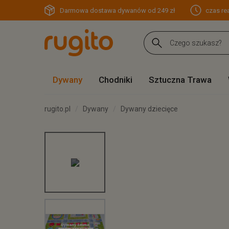
Darmowa dostawa dywanów od 249 zł
czas rea
Dywany
Chodniki
Sztuczna Trawa
rugito.pl
Dywany
Dywany dziecięce