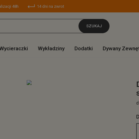
lizacji 48h
14 dni na zwrot
SZUKAJ
Wycieraczki
Wykładziny
Dodatki
Dywany Zewnę
d
D