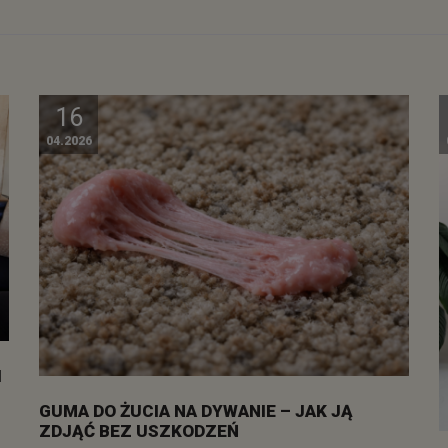
16
04.2026
I
GUMA DO ŻUCIA NA DYWANIE – JAK JĄ
ZDJĄĆ BEZ USZKODZEŃ