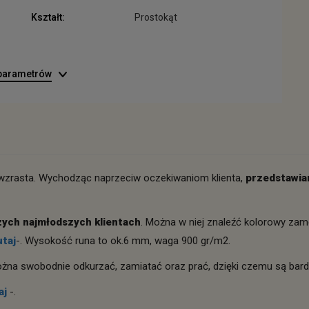
Kształt:
Prostokąt
 parametrów
 wzrasta. Wychodząc naprzeciw oczekiwaniom klienta,
przedstawia
zych najmłodszych klientach
. Można w niej znaleźć kolorowy zam
utaj
-. Wysokość runa to ok.6 mm, waga 900 gr/m2.
żna swobodnie odkurzać, zamiatać oraz prać, dzięki czemu są bard
aj
-.