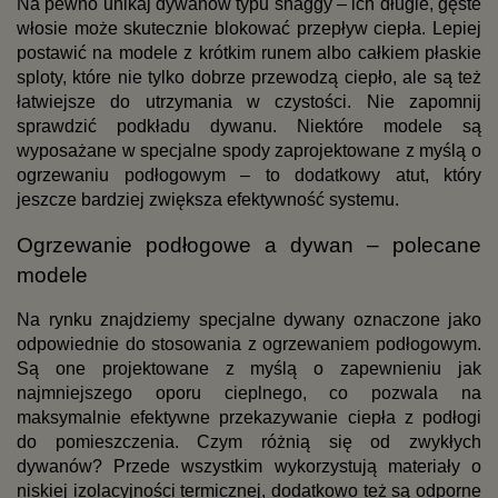
Na pewno unikaj dywanów typu shaggy – ich długie, gęste 
włosie może skutecznie blokować przepływ ciepła. Lepiej 
postawić na modele z krótkim runem albo całkiem płaskie 
sploty, które nie tylko dobrze przewodzą ciepło, ale są też 
łatwiejsze do utrzymania w czystości. Nie zapomnij 
sprawdzić podkładu dywanu. Niektóre modele są 
wyposażane w specjalne spody zaprojektowane z myślą o 
ogrzewaniu podłogowym – to dodatkowy atut, który 
jeszcze bardziej zwiększa efektywność systemu.
Ogrzewanie podłogowe a dywan – polecane 
modele
Na rynku znajdziemy specjalne dywany oznaczone jako 
odpowiednie do stosowania z ogrzewaniem podłogowym. 
Są one projektowane z myślą o zapewnieniu jak 
najmniejszego oporu cieplnego, co pozwala na 
maksymalnie efektywne przekazywanie ciepła z podłogi 
do pomieszczenia. Czym różnią się od zwykłych 
dywanów? Przede wszystkim wykorzystują materiały o 
niskiej izolacyjności termicznej, dodatkowo też są odporne 