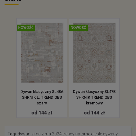
NOWOŚĆ
NOWOŚĆ
NOWOŚ
 JS09A
Dywan klasyczny SL48A
Dywan klasyczny SL47B
Dywan
 QBS
SHRNIK L. TREND QBS
SHRNIK TREND QBS
SHR
szary
kremowy
od 144 zł
od 144 zł
Tagi:
dywan
zima
zima 2024
trendy na zime
cieple dywany