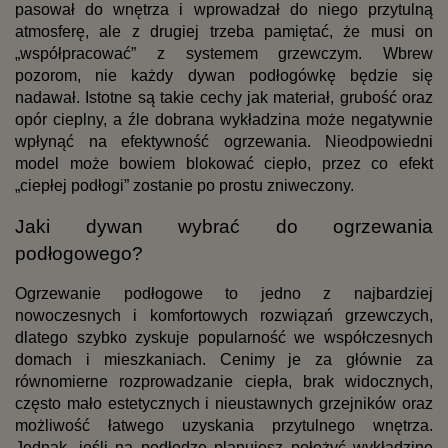
pasował do wnętrza i wprowadzał do niego przytulną 
atmosferę, ale z drugiej trzeba pamiętać, że musi on 
„współpracować” z systemem grzewczym. Wbrew 
pozorom, nie każdy dywan podłogówkę będzie się 
nadawał. Istotne są takie cechy jak materiał, grubość oraz 
opór cieplny, a źle dobrana wykładzina może negatywnie 
wpłynąć na efektywność ogrzewania. Nieodpowiedni 
model może bowiem blokować ciepło, przez co efekt 
„ciepłej podłogi” zostanie po prostu zniweczony.
Jaki dywan wybrać do ogrzewania 
podłogowego?
Ogrzewanie podłogowe to jedno z najbardziej 
nowoczesnych i komfortowych rozwiązań grzewczych, 
dlatego szybko zyskuje popularność we współczesnych 
domach i mieszkaniach. Cenimy je za głównie za 
równomierne rozprowadzanie ciepła, brak widocznych, 
często mało estetycznych i nieustawnych grzejników oraz 
możliwość łatwego uzyskania przytulnego wnętrza. 
Jednak, jeśli na podłodze planujesz położyć wykładzinę 