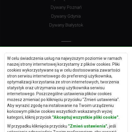
Dywany Poznań
Dywany Gdynia
Dywany Białystok
Dywany Kielce
W celu świadczenia usług na najwyższym poziomie w ramach
Dywany Gdańsk
naszej strony internetowej korzystamy z plików cookies. Pliki
Dywany Toruń
cookies wykorzystywane są w celu dostosowania zawartości
stron serwisu internetowego do preferencji użytkownika,
Dywany Bydgoszcz
optymalizacji korzystania ze stron internetowych, tworzenia
statystyk oraz utrzymania sesji użytkownika serwisu
internetowego. Poszczególne ustawienia plików cookies
możesz zmieniać po kliknięciu przycisku "Zmień ustawienia".
Dywany Łódź
Aby wyrazić zgodę na instalowanie na Twoim urządzeniu
końcowym plików cookies wszystkich wskazanych wyżej
Dywany Katowice
kategorii, kliknij przycisk
"Akceptuj wszystkie pliki cookie"
.
Dywany Rzeszów
W przypadku kliknięcia przycisku
"Zmień ustawienia"
, jeśli
Dywany Częstochowa