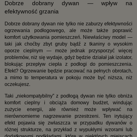
Dobrze dobrany dywan — wpływ na 
efektywność grzania
Dobrze dobrany dywan nie tylko nie zaburzy efektywności 
ogrzewania podłogowego, ale może także poprawić 
komfort użytkowania pomieszczeń. Niewłaściwy model — 
taki jak choćby zbyt gruby bądź z tkaniny o wysokim 
oporze cieplnym — może jednak przysporzyć więcej 
problemów, niż się wydaje, gdyż będzie działał jak izolator, 
blokując przepływ ciepła z podłogi do pomieszczenia. 
Efekt? Ogrzewanie będzie pracować na pełnych obrotach, 
a mimo to temperatura w pokoju może być niższa, niż 
oczekujesz.
Taki „niekompatybilny” z podłogą dywan nie tylko obniża 
komfort cieplny i obciąża domowy budżet, windując 
zużycie energii, ale również może wpływać na 
nierównomierne nagrzewanie przestrzeni. Ten irytujący 
efekt pojawia się zwłaszcza w przypadku dywanów o 
różnej strukturze, na przykład z wypukłymi wzorami lub 
dodatkowymi podkładami, które w niektórych miejscach 