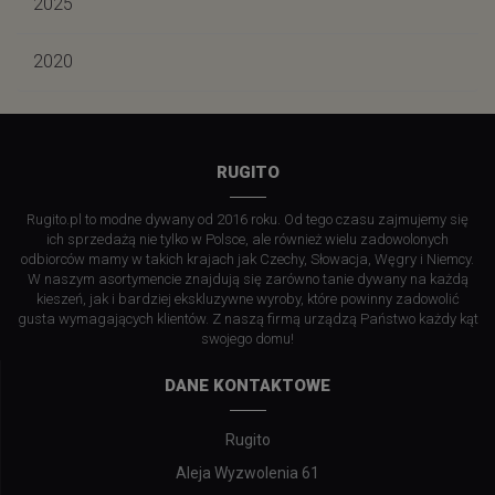
2025
2020
RUGITO
Rugito.pl to modne dywany od 2016 roku. Od tego czasu zajmujemy się
ich sprzedażą nie tylko w Polsce, ale również wielu zadowolonych
odbiorców mamy w takich krajach jak Czechy, Słowacja, Węgry i Niemcy.
W naszym asortymencie znajdują się zarówno tanie dywany na każdą
kieszeń, jak i bardziej ekskluzywne wyroby, które powinny zadowolić
gusta wymagających klientów. Z naszą firmą urządzą Państwo każdy kąt
swojego domu!
DANE KONTAKTOWE
Rugito
Aleja Wyzwolenia 61