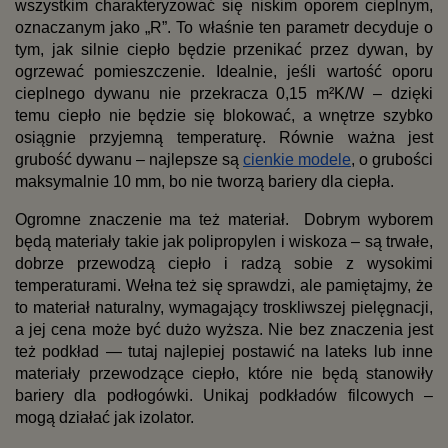
wszystkim charakteryzować się niskim oporem cieplnym, 
oznaczanym jako „R”. To właśnie ten parametr decyduje o 
tym, jak silnie ciepło będzie przenikać przez dywan, by 
ogrzewać pomieszczenie. Idealnie, jeśli wartość oporu 
cieplnego dywanu nie przekracza 0,15 m²K/W – dzięki 
temu ciepło nie będzie się blokować, a wnętrze szybko 
osiągnie przyjemną temperaturę. Równie ważna jest 
grubość dywanu – najlepsze są
cienkie modele
, o grubości 
maksymalnie 10 mm, bo nie tworzą bariery dla ciepła.
Ogromne znaczenie ma też materiał.  Dobrym wyborem 
będą materiały takie jak polipropylen i wiskoza – są trwałe, 
dobrze przewodzą ciepło i radzą sobie z wysokimi 
temperaturami. Wełna też się sprawdzi, ale pamiętajmy, że 
to materiał naturalny, wymagający troskliwszej pielęgnacji, 
a jej cena może być dużo wyższa. Nie bez znaczenia jest 
też podkład — tutaj najlepiej postawić na lateks lub inne 
materiały przewodzące ciepło, które nie będą stanowiły 
bariery dla podłogówki. Unikaj podkładów filcowych – 
mogą działać jak izolator.