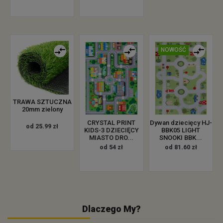
NOWOŚĆ
TRAWA SZTUCZNA
20mm zielony
CRYSTAL PRINT
Dywan dziecięcy HJ-
od 25.99 zł
KIDS-3 DZIECIĘCY
BBK05 LIGHT
MIASTO DRO...
SNOOKI BBK...
od 54 zł
od 81.60 zł
Dlaczego My?