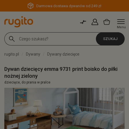
Darmowa dostawa dywanów od 249 zł
Menu
SZUKAJ
rugito.pl
Dywany
Dywany dziecięce
Dywan dziecięcy emma 9731 print boisko do piłki
nożnej zielony
dziecięce, do prania w pralce