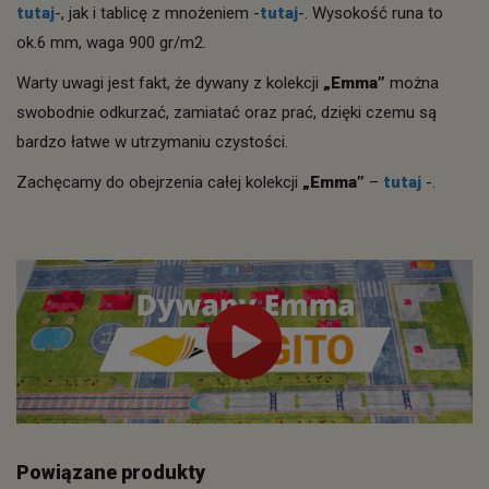
tutaj
-, jak i tablicę z mnożeniem -
tutaj
-. Wysokość runa to
ok.6 mm, waga 900 gr/m2.
Warty uwagi jest fakt, że dywany z kolekcji
„Emma”
można
swobodnie odkurzać, zamiatać oraz prać, dzięki czemu są
bardzo łatwe w utrzymaniu czystości.
Zachęcamy do obejrzenia całej kolekcji
„Emma”
–
tutaj
-.
Powiązane produkty