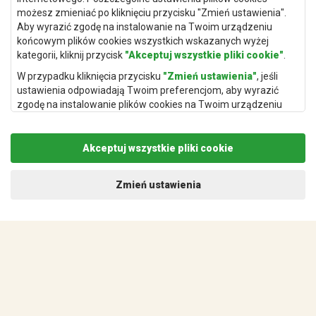
Dywany miętowe
możesz zmieniać po kliknięciu przycisku "Zmień ustawienia".
Aby wyrazić zgodę na instalowanie na Twoim urządzeniu
Dywany szare
końcowym plików cookies wszystkich wskazanych wyżej
kategorii, kliknij przycisk
"Akceptuj wszystkie pliki cookie"
.
W przypadku kliknięcia przycisku
"Zmień ustawienia"
, jeśli
ustawienia odpowiadają Twoim preferencjom, aby wyrazić
Dywany burgundy
zgodę na instalowanie plików cookies na Twoim urządzeniu
końcowym w wybranym przez Ciebie zakresie, kliknij przycisk
Dywany fioletowe
"Zapisz i zaakceptuj"
.
Dywany kremowe
Akceptuj wszystkie pliki cookie
Podstawą przetwarzania danych osobowych, w zakresie w
Dywany niebieskie
jakim pliki cookie będą je zawierać, jest uzasadniony interes
administratora danych osobowych (Rugito Radosław Bartosik z
Dywany terakota
Zmień ustawienia
siedzibą w Gowarczowie, ul. Aleja Wyzwolenia 61, 26-225
Gowarczów) lub podmiotów trzecich, aby umożliwić
świadczonie wysokiej jakości usług w ramach naszej strony
internetowej oraz działań marketingowych administratora
Dywany Warszawa
danych osobowych oraz jego Zaufanych Partnerów.
Dywany Wrocław
Więcej informacji na temat plików cookies a także
przetwarzania danych osobowych znajdzuje się w naszej
Dywany Szczecin
Polityce prywatności
.
Dywany Lublin