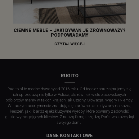
CIEMNE MEBLE – JAKI DYWAN JE ZRÓWNOWAŻY?
PODPOWIADAMY
CZYTAJ WIĘCEJ
RUGITO
Rugito.pl to modne dywany od 2016 roku. Od tego czasu zajmujemy się
ich sprzedażą nie tylko w Polsce, ale również wielu zadowolonych
odbiorców mamy w takich krajach jak Czechy, Słowacja, Węgry i Niemcy.
W naszym asortymencie znajdują się zarówno tanie dywany na każdą
kieszeń, jak i bardziej ekskluzywne wyroby, które powinny zadowolić
gusta wymagających klientów. Z naszą firmą urządzą Państwo każdy kąt
swojego domu!
DANE KONTAKTOWE