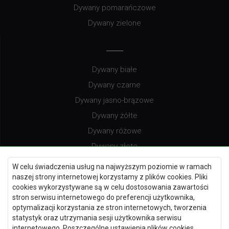
Dywany pomarańczowe
Dywany zielone
Dywany białe
Dywany czarne
Dywany jasno-brązowe
Dywany żółte
Dywany różowe
Dywany złote
W celu świadczenia usług na najwyższym poziomie w ramach
naszej strony internetowej korzystamy z plików cookies. Pliki
cookies wykorzystywane są w celu dostosowania zawartości
Dywany brązowe
stron serwisu internetowego do preferencji użytkownika,
Dywany czerwone
optymalizacji korzystania ze stron internetowych, tworzenia
statystyk oraz utrzymania sesji użytkownika serwisu
Dywany łososiowe
internetowego. Poszczególne ustawienia plików cookies