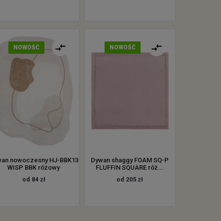
NOWOŚĆ
NOWOŚĆ
an nowoczesny HJ-BBK13
Dywan shaggy FOAM SQ-P
WISP BBK różowy
FLUFFIN SQUARE róż...
od 84 zł
od 205 zł