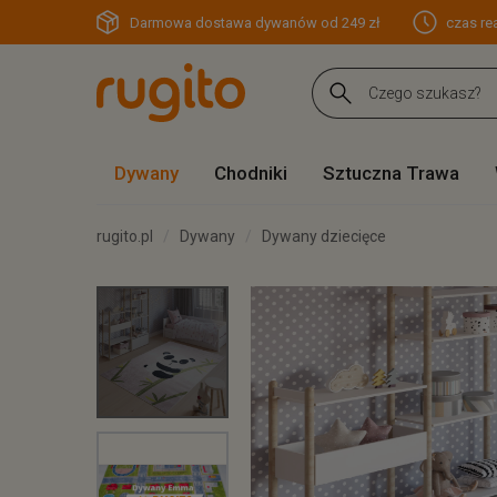
Darmowa dostawa dywanów od 249 zł
czas rea
Dywany
Chodniki
Sztuczna Trawa
rugito.pl
Dywany
Dywany dziecięce