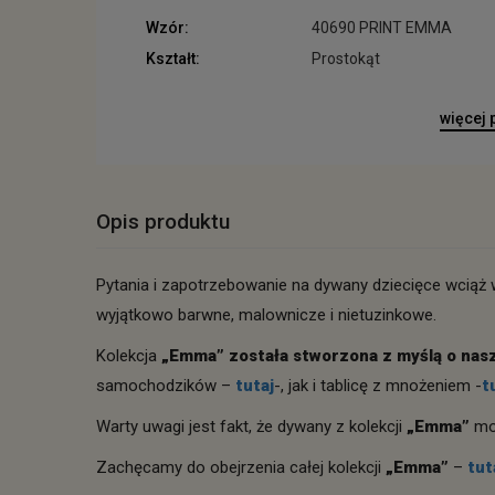
Wzór:
40690 PRINT EMMA
Kształt:
Prostokąt
więcej
Opis produktu
Pytania i zapotrzebowanie na dywany dziecięce wciąż
wyjątkowo barwne, malownicze i nietuzinkowe.
Kolekcja
„Emma” została stworzona z myślą o nas
samochodzików –
tutaj
-, jak i tablicę z mnożeniem -
t
Warty uwagi jest fakt, że dywany z kolekcji
„Emma”
mo
Zachęcamy do obejrzenia całej kolekcji
„Emma”
–
tut