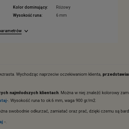
Kolor dominujący:
Różowy
Wysokość runa:
6 mm
 parametrów
 wzrasta. Wychodząc naprzeciw oczekiwaniom klienta,
przedstawia
zych najmłodszych klientach
. Można w niej znaleźć kolorowy zam
utaj
-. Wysokość runa to ok.6 mm, waga 900 gr/m2.
żna swobodnie odkurzać, zamiatać oraz prać, dzięki czemu są bard
aj
-.