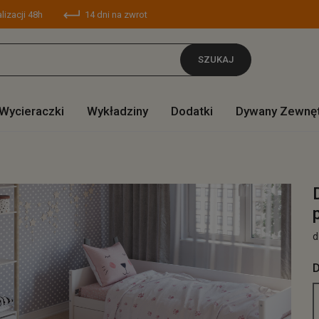
lizacji 48h
14 dni na zwrot
SZUKAJ
Wycieraczki
Wykładziny
Dodatki
Dywany Zewnę
d
D