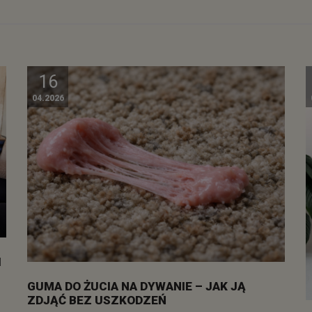
16
04.2026
I
GUMA DO ŻUCIA NA DYWANIE – JAK JĄ
ZDJĄĆ BEZ USZKODZEŃ