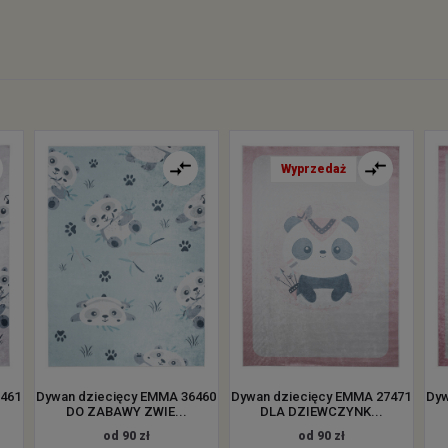
Wyprzedaż
6461
Dywan dziecięcy EMMA 36460
Dywan dziecięcy EMMA 27471
Dyw
DO ZABAWY ZWIE...
DLA DZIEWCZYNK...
od 90 zł
od 90 zł