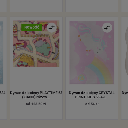
NOWOŚĆ
724
Dywan dziecięcy PLAYTIME 63
Dywan dziecięcy CRYSTAL
Dyw
( SAND) różow...
PRINT KIDS-294 J...
od 123.50 zł
od 54 zł