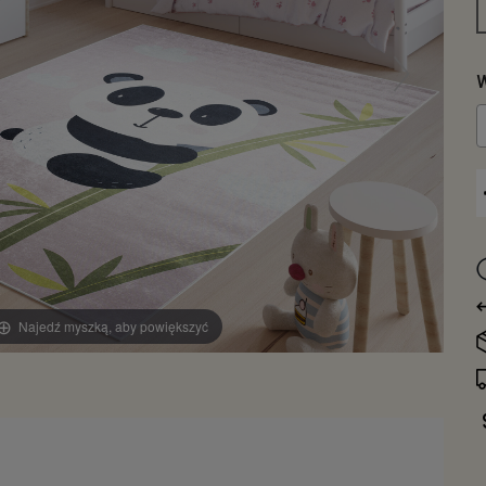
W
Najedź myszką, aby powiększyć