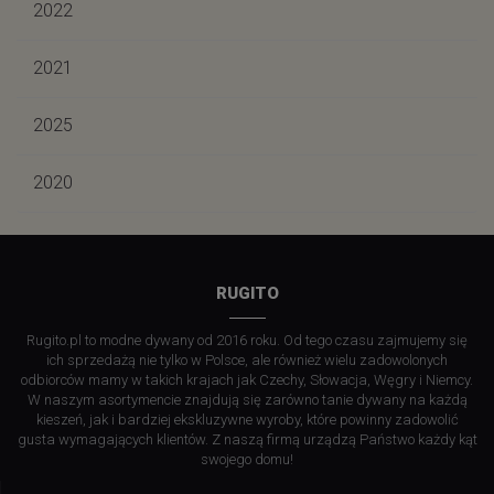
2022
2021
2025
2020
RUGITO
Rugito.pl to modne dywany od 2016 roku. Od tego czasu zajmujemy się
ich sprzedażą nie tylko w Polsce, ale również wielu zadowolonych
odbiorców mamy w takich krajach jak Czechy, Słowacja, Węgry i Niemcy.
W naszym asortymencie znajdują się zarówno tanie dywany na każdą
kieszeń, jak i bardziej ekskluzywne wyroby, które powinny zadowolić
gusta wymagających klientów. Z naszą firmą urządzą Państwo każdy kąt
swojego domu!