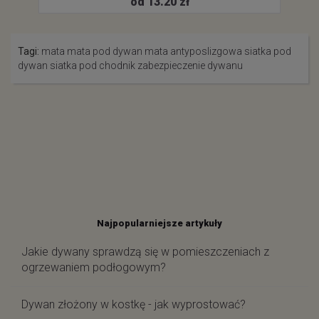
od 13.20 zł
Tagi:
mata
mata pod dywan
mata antyposlizgowa
siatka pod
dywan
siatka pod chodnik
zabezpieczenie dywanu
Najpopularniejsze artykuły
Jakie dywany sprawdzą się w pomieszczeniach z
ogrzewaniem podłogowym?
Dywan złożony w kostkę - jak wyprostować?