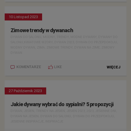
10 Listopad 2023
Zimowe trendy w dywanach
DYWAN DO SALONU, MODNY, TRENDY, MODNE DYWANY, DYWANY DO
SALONU,KWIATOWE WZORY, DYWAN 2023, DYWAN DO PRZEPDOKOJU,
MODNY DYWAN, ZIMA, ZIMOWE TRENDY, DYWAN NA ZIME, ZIMOWY
DYWAN
KOMENTARZE
LIKE
WIĘCEJ
27 Październik 2023
Jakie dywany wybrać do sypialni? 5 propozycji
DYWAN, JESIEN, TRENDY NA JESIEN, JESIEN 2023, 2023, JESIENNE DNI,
DYWAN NA JESIEN, DYWAN DO SALONU, DYWAN DO PRZEDPOKOJU,
JESIENNE INSPIRACJE, INSPIRACJE