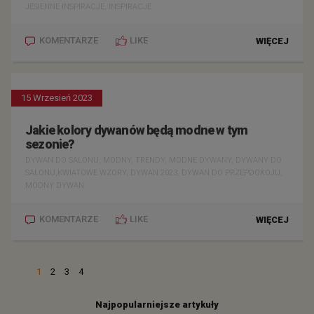
JESIENNE INSPIRACJE, INSPIRACJE
KOMENTARZE
LIKE
WIĘCEJ
15 Wrzesień 2023
Jakie kolory dywanów będą modne w tym
sezonie?
DYWAN DO SALONU, MODNY, TRENDY, MODNE DYWANY, DYWANY DO
SALONU,KWIATOWE WZORY, DYWAN 2023, DYWAN DO PRZEPDOKOJU,
MODNY DYWAN
KOMENTARZE
LIKE
WIĘCEJ
1
2
3
4
Najpopularniejsze artykuły