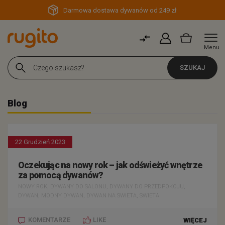
Darmowa dostawa dywanów od 249 zł
Menu
SZUKAJ
Blog
22 Grudzień 2023
Oczekując na nowy rok – jak odświeżyć wnętrze
za pomocą dywanów?
NOWY ROK, DYWANY DO SALONU, DYWANY DO PRZEDPOKOJU,
DYWAN, MODNY DYWAN, DYWAN NA SWIETA, SWIETA
KOMENTARZE
LIKE
WIĘCEJ