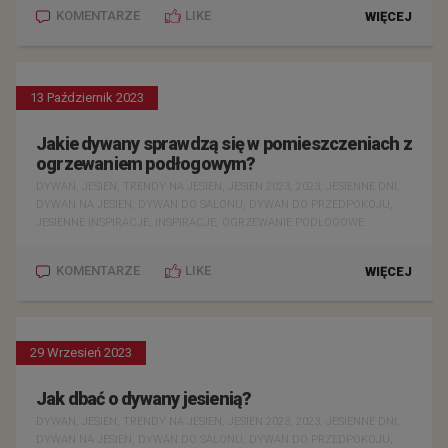
KOMENTARZE
LIKE
WIĘCEJ
13 Październik 2023
Jakie dywany sprawdzą się w pomieszczeniach z
ogrzewaniem podłogowym?
DYWAN, JESIEN, TRENDY NA JESIEN, JESIEN 2023, 2023, JESIENNE DNI,
DYWAN NA JESIEN, DYWAN DO SALONU, DYWAN DO PRZEDPOKOJU,
JESIENNE INSPIRACJE, INSPIRACJE, OGRZEWANIE PODLOGOWE
KOMENTARZE
LIKE
WIĘCEJ
29 Wrzesień 2023
Jak dbać o dywany jesienią?
DYWAN, JESIEN, TRENDY NA JESIEN, JESIEN 2023, 2023, JESIENNE DNI,
DYWAN NA JESIEN, DYWAN DO SALONU, DYWAN DO PRZEDPOKOJU,