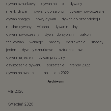
dywan sznurkowy
dywan na lato
dywany
miekki dywan
dywany do salonu
dywany nowoczesne
dywan shaggy
nowy dywan
dywan do przepdokoju
modne dywany
wiosna
dywan modny
dywan nowoczesny
dywan do sypialni
balkon
tani dywan
wakacje
modny
ogrzewanie
shaggy
jesien
dywany sznurkowe
sztuczna trawa
dywan na jesien
dywan przytulny
czyszczenie dywanu
sprzatanie
trendy 2022
dywan na swieta
taras
lato 2022
Archiwum
Maj 2026
Kwiecień 2026