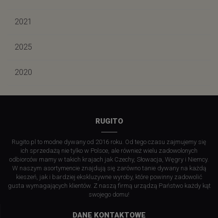
2021
2025
2020
RUGITO
Rugito.pl to modne dywany od 2016 roku. Od tego czasu zajmujemy się
ich sprzedażą nie tylko w Polsce, ale również wielu zadowolonych
odbiorców mamy w takich krajach jak Czechy, Słowacja, Węgry i Niemcy.
W naszym asortymencie znajdują się zarówno tanie dywany na każdą
kieszeń, jak i bardziej ekskluzywne wyroby, które powinny zadowolić
gusta wymagających klientów. Z naszą firmą urządzą Państwo każdy kąt
swojego domu!
DANE KONTAKTOWE