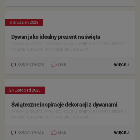
8 Grudzień 2023
Dywan jako idealny prezent na święta
DYWAN NA SWIETA, DYWAN DO SALONU, SWIETA, PREZENTY, PREZENT
NA SWIETA, DYWAN DO PRZEPDOKOJU, DYWAN
KOMENTARZE
LIKE
WIĘCEJ
24 Listopad 2023
Świąteczne inspiracje dekoracji z dywanami
DYWAN NA SWIETA, DYWAN DO SALONU, SWIETA, PREZENTY, PREZENT
NA SWIETA, DYWAN DO PRZEPDOKOJU, DYWAN
KOMENTARZE
LIKE
WIĘCEJ