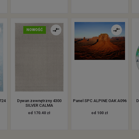
NOWOŚĆ
724
Dywan zewnętrzny 4300
Panel SPC ALPINE OAK A096
D
SILVER CALMA
od 170.40 zł
od 100 zł