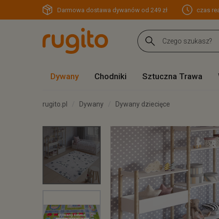
Darmowa dostawa dywanów od 249 zł
czas rea
Dywany
Chodniki
Sztuczna Trawa
rugito.pl
Dywany
Dywany dziecięce