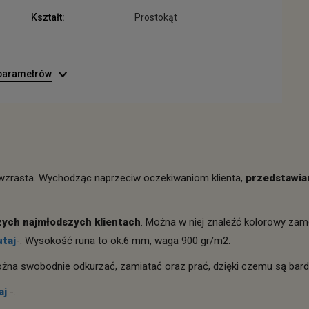
Kształt:
Prostokąt
 parametrów
 wzrasta. Wychodząc naprzeciw oczekiwaniom klienta,
przedstawia
zych najmłodszych klientach
. Można w niej znaleźć kolorowy zam
utaj
-. Wysokość runa to ok.6 mm, waga 900 gr/m2.
żna swobodnie odkurzać, zamiatać oraz prać, dzięki czemu są bard
aj
-.