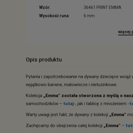
Wzór:
36461 PRINT EMMA
Wysokość runa:
6 mm
więcej
Opis produktu
Pytania i zapotrzebowanie na dywany dziecięce wciąż
wyjątkowo barwne, malownicze i nietuzinkowe.
Kolekcja
„Emma” została stworzona z myślą o nas
samochodzików –
tutaj
-, jak i tablicę z mnożeniem -
t
Warty uwagi jest fakt, że dywany z kolekcji
„Emma”
mo
Zachęcamy do obejrzenia całej kolekcji
„Emma”
–
tut