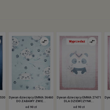
Wyprzedaż
8530
Dywan dziecięcy EMMA 36460
Dywan dziecięcy EMMA 27471
Dyw
DO ZABAWY ZWIE...
DLA DZIEWCZYNK...
od 90 zł
od 90 zł