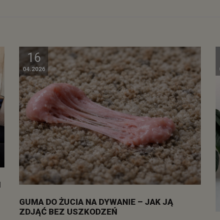
16
04.2026
I
GUMA DO ŻUCIA NA DYWANIE – JAK JĄ
ZDJĄĆ BEZ USZKODZEŃ