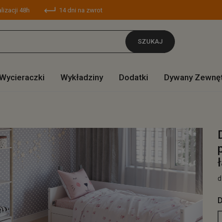
lizacji 48h
14 dni na zwrot
SZUKAJ
Wycieraczki
Wykładziny
Dodatki
Dywany Zewnę
d
D