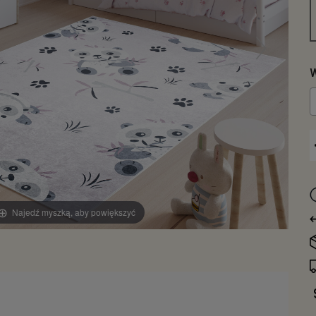
W
Najedź myszką, aby powiększyć