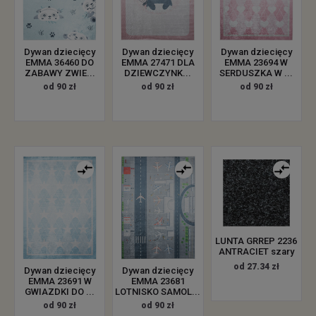
Dywan dziecięcy
Dywan dziecięcy
Dywan dziecięcy
EMMA 36460 DO
EMMA 27471 DLA
EMMA 23694 W
ZABAWY ZWIE...
DZIEWCZYNK...
SERDUSZKA W ...
od 90 zł
od 90 zł
od 90 zł
LUNTA GRREP 2236
ANTRACIET szary
od 27.34 zł
Dywan dziecięcy
Dywan dziecięcy
EMMA 23691 W
EMMA 23681
GWIAZDKI DO ...
LOTNISKO SAMOL...
od 90 zł
od 90 zł