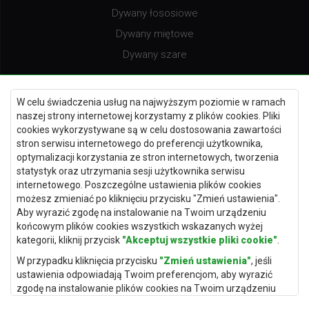
Dywany łososiowe
Dywany miętowe
Dywany szare
W celu świadczenia usług na najwyższym poziomie w ramach
naszej strony internetowej korzystamy z plików cookies. Pliki
Dywany burgundy
cookies wykorzystywane są w celu dostosowania zawartości
Dywany fioletowe
stron serwisu internetowego do preferencji użytkownika,
optymalizacji korzystania ze stron internetowych, tworzenia
Dywany kremowe
statystyk oraz utrzymania sesji użytkownika serwisu
Dywany niebieskie
internetowego. Poszczególne ustawienia plików cookies
możesz zmieniać po kliknięciu przycisku "Zmień ustawienia".
Dywany terakota
Aby wyrazić zgodę na instalowanie na Twoim urządzeniu
końcowym plików cookies wszystkich wskazanych wyżej
kategorii, kliknij przycisk
"Akceptuj wszystkie pliki cookie"
.
W przypadku kliknięcia przycisku
"Zmień ustawienia"
, jeśli
Dywany Warszawa
ustawienia odpowiadają Twoim preferencjom, aby wyrazić
Dywany Wrocław
zgodę na instalowanie plików cookies na Twoim urządzeniu
końcowym w wybranym przez Ciebie zakresie, kliknij przycisk
Dywany Szczecin