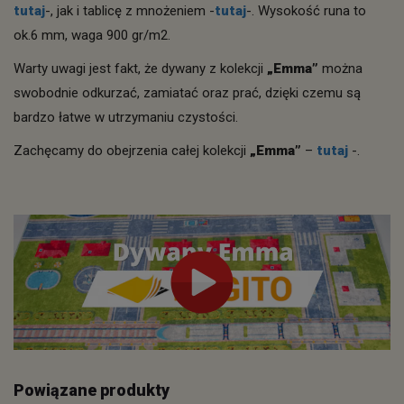
tutaj
-, jak i tablicę z mnożeniem -
tutaj
-. Wysokość runa to
ok.6 mm, waga 900 gr/m2.
Warty uwagi jest fakt, że dywany z kolekcji
„Emma”
można
swobodnie odkurzać, zamiatać oraz prać, dzięki czemu są
bardzo łatwe w utrzymaniu czystości.
Zachęcamy do obejrzenia całej kolekcji
„Emma”
–
tutaj
-.
Powiązane produkty