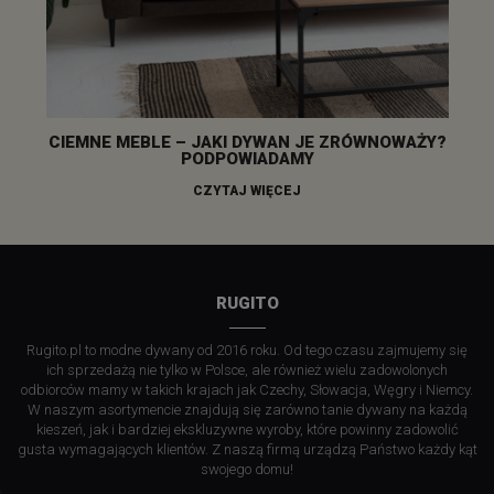
CIEMNE MEBLE – JAKI DYWAN JE ZRÓWNOWAŻY?
PODPOWIADAMY
CZYTAJ WIĘCEJ
RUGITO
Rugito.pl to modne dywany od 2016 roku. Od tego czasu zajmujemy się
ich sprzedażą nie tylko w Polsce, ale również wielu zadowolonych
odbiorców mamy w takich krajach jak Czechy, Słowacja, Węgry i Niemcy.
W naszym asortymencie znajdują się zarówno tanie dywany na każdą
kieszeń, jak i bardziej ekskluzywne wyroby, które powinny zadowolić
gusta wymagających klientów. Z naszą firmą urządzą Państwo każdy kąt
swojego domu!