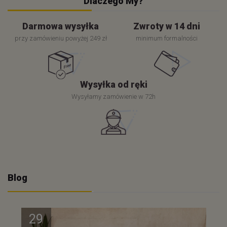
Dlaczego My?
Darmowa wysyłka
Zwroty w 14 dni
przy zamówieniu powyżej 249 zł
minimum formalności
Wysyłka od ręki
Wysyłamy zamówienie w 72h
Blog
29