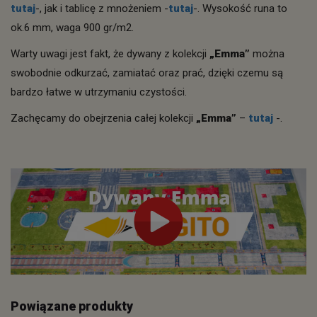
tutaj
-, jak i tablicę z mnożeniem -
tutaj
-. Wysokość runa to
ok.6 mm, waga 900 gr/m2.
Warty uwagi jest fakt, że dywany z kolekcji
„Emma”
można
swobodnie odkurzać, zamiatać oraz prać, dzięki czemu są
bardzo łatwe w utrzymaniu czystości.
Zachęcamy do obejrzenia całej kolekcji
„Emma”
–
tutaj
-.
Powiązane produkty