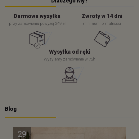
Dlaczego My?
Darmowa wysyłka
Zwroty w 14 dni
przy zamówieniu powyżej 249 zł
minimum formalności
Wysyłka od ręki
Wysyłamy zamówienie w 72h
Blog
29