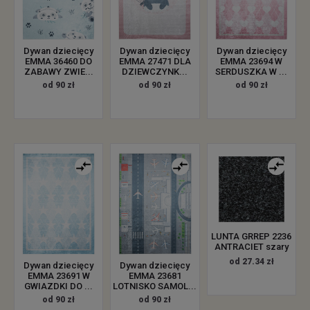
Dywan dziecięcy
Dywan dziecięcy
Dywan dziecięcy
EMMA 36460 DO
EMMA 27471 DLA
EMMA 23694 W
ZABAWY ZWIE...
DZIEWCZYNK...
SERDUSZKA W ...
od 90 zł
od 90 zł
od 90 zł
LUNTA GRREP 2236
ANTRACIET szary
od 27.34 zł
Dywan dziecięcy
Dywan dziecięcy
EMMA 23691 W
EMMA 23681
GWIAZDKI DO ...
LOTNISKO SAMOL...
od 90 zł
od 90 zł