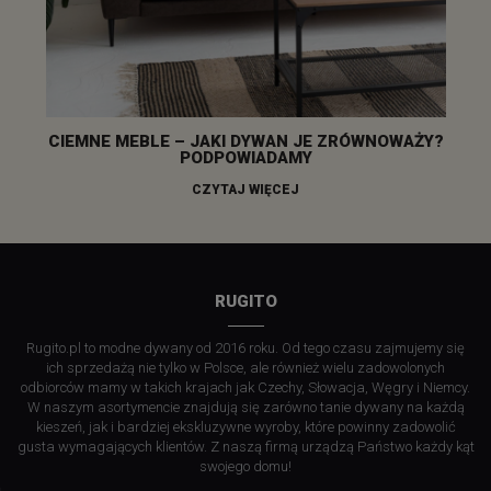
CIEMNE MEBLE – JAKI DYWAN JE ZRÓWNOWAŻY?
PODPOWIADAMY
CZYTAJ WIĘCEJ
RUGITO
Rugito.pl to modne dywany od 2016 roku. Od tego czasu zajmujemy się
ich sprzedażą nie tylko w Polsce, ale również wielu zadowolonych
odbiorców mamy w takich krajach jak Czechy, Słowacja, Węgry i Niemcy.
W naszym asortymencie znajdują się zarówno tanie dywany na każdą
kieszeń, jak i bardziej ekskluzywne wyroby, które powinny zadowolić
gusta wymagających klientów. Z naszą firmą urządzą Państwo każdy kąt
swojego domu!