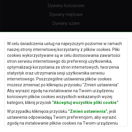
Dywany łososiowe
Dywany miętowe
Dywany szare
W celu świadczenia usług na najwyższym poziomie w ramach
naszej strony internetowej korzystamy z plików cookies. Pliki
Dywany burgundy
cookies wykorzystywane są w celu dostosowania zawartości
Dywany fioletowe
stron serwisu internetowego do preferencji użytkownika,
optymalizacji korzystania ze stron internetowych, tworzenia
Dywany kremowe
statystyk oraz utrzymania sesji użytkownika serwisu
Dywany niebieskie
internetowego. Poszczególne ustawienia plików cookies
możesz zmieniać po kliknięciu przycisku "Zmień ustawienia".
Dywany terakota
Aby wyrazić zgodę na instalowanie na Twoim urządzeniu
końcowym plików cookies wszystkich wskazanych wyżej
kategorii, kliknij przycisk
"Akceptuj wszystkie pliki cookie"
.
W przypadku kliknięcia przycisku
"Zmień ustawienia"
, jeśli
Dywany Warszawa
ustawienia odpowiadają Twoim preferencjom, aby wyrazić
Dywany Wrocław
zgodę na instalowanie plików cookies na Twoim urządzeniu
końcowym w wybranym przez Ciebie zakresie, kliknij przycisk
Dywany Szczecin