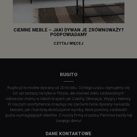
CIEMNE MEBLE – JAKI DYWAN JE ZRÓWNOWAŻY?
PODPOWIADAMY
CZYTAJ WIĘCEJ
RUGITO
Rugito.pl to modne dywany od 2016 roku. Od tego czasu zajmujemy się
ich sprzedażą nie tylko w Polsce, ale również wielu zadowolonych
odbiorców mamy w takich krajach jak Czechy, Słowacja, Węgry i Niemcy.
W naszym asortymencie znajdują się zarówno tanie dywany na każdą
kieszeń, jak i bardziej ekskluzywne wyroby, które powinny zadowolić
gusta wymagających klientów. Z naszą firmą urządzą Państwo każdy kąt
swojego domu!
DANE KONTAKTOWE