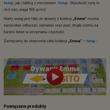
tutaj
-, jak i tablicę z mnożeniem -
tutaj
-. Wysokość runa to
ok.6 mm, waga 900 gr/m2.
Warty uwagi jest fakt, że dywany z kolekcji
„Emma”
można
swobodnie odkurzać, zamiatać oraz prać, dzięki czemu są
bardzo łatwe w utrzymaniu czystości.
Zachęcamy do obejrzenia całej kolekcji
„Emma”
–
tutaj
-.
Powiązane produkty