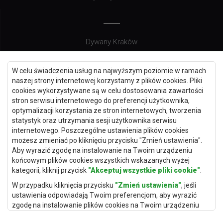
Dywany Kraków
Dywany Poznań
W celu świadczenia usług na najwyższym poziomie w ramach
Dywany Gdynia
naszej strony internetowej korzystamy z plików cookies. Pliki
Dywany Białystok
cookies wykorzystywane są w celu dostosowania zawartości
stron serwisu internetowego do preferencji użytkownika,
optymalizacji korzystania ze stron internetowych, tworzenia
statystyk oraz utrzymania sesji użytkownika serwisu
internetowego. Poszczególne ustawienia plików cookies
Dywany Kielce
możesz zmieniać po kliknięciu przycisku "Zmień ustawienia".
Dywany Gdańsk
Aby wyrazić zgodę na instalowanie na Twoim urządzeniu
końcowym plików cookies wszystkich wskazanych wyżej
Dywany Toruń
kategorii, kliknij przycisk
"Akceptuj wszystkie pliki cookie"
.
Dywany Bydgoszcz
W przypadku kliknięcia przycisku
"Zmień ustawienia"
, jeśli
ustawienia odpowiadają Twoim preferencjom, aby wyrazić
zgodę na instalowanie plików cookies na Twoim urządzeniu
końcowym w wybranym przez Ciebie zakresie, kliknij przycisk
Dywany Łódź