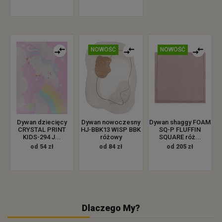
NOWOŚĆ
NOWOŚĆ
Dywan dziecięcy
Dywan nowoczesny
Dywan shaggy FOAM
CRYSTAL PRINT
HJ-BBK13 WISP BBK
SQ-P FLUFFIN
KIDS-294 J...
różowy
SQUARE róż...
od 54 zł
od 84 zł
od 205 zł
Dlaczego My?