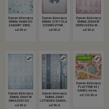
Dywan dziecięcy
Dywan dziecięcy
Dywan dziecięcy
EMMA 36460 DO
EMMA 27471 DLA
EMMA 23694 W
ZABAWY ZWIE...
DZIEWCZYNK...
SERDUSZKA W ...
od 90 zł
od 90 zł
od 90 zł
NOWOŚĆ
Dywan dziecięcy
PLAYTIME 63 (
SAND) różow...
Dywan dziecięcy
Dywan dziecięcy
od 123.50 zł
EMMA 23691 W
EMMA 23681
GWIAZDKI DO ...
LOTNISKO SAMOL...
od 90 zł
od 90 zł