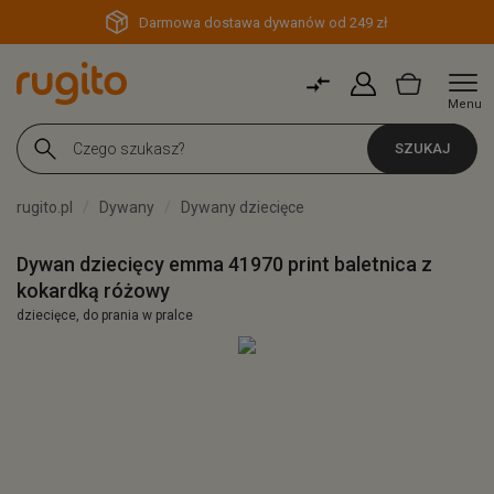
Darmowa dostawa dywanów od 249 zł
Menu
SZUKAJ
rugito.pl
Dywany
Dywany dziecięce
Dywan dziecięcy emma 41970 print baletnica z
kokardką różowy
dziecięce, do prania w pralce