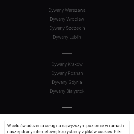
Dywany Warszawa
Dywany Wrocław
Dywany Szczecin
Dywany Lublin
Dywany Kraków
Dywany Poznań
Dywany Gdynia
Dywany Białystok
Dywany Kielce
W celu świadczenia usług na najwyższym poziomie w ramach
Dywany Gdańsk
naszej strony internetowej korzystamy z plików cookies. Pliki