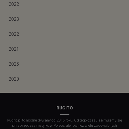
2022
2023
2022
2021
2025
2020
RUGITO
Rugito.pl to modne dywany od 2016 roku. Od tego czasu zajmujemy się
ich sprzedażą nie tylko w Polsce, ale również wielu zadowolonych