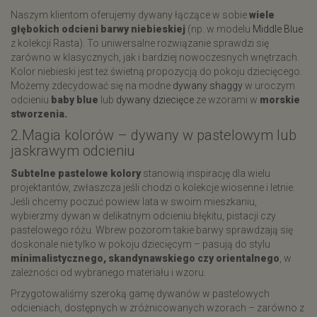
Naszym klientom oferujemy dywany łączące w sobie
wiele
głębokich odcieni barwy niebieskiej
(np. w modelu
Middle Blue
z kolekcji Rasta). To uniwersalne rozwiązanie sprawdzi się
zarówno w klasycznych, jak i bardziej nowoczesnych wnętrzach.
Kolor niebieski jest też świetną propozycją do pokoju dziecięcego.
Możemy zdecydować się na modne
dywany
shaggy
w uroczym
odcieniu
baby blue
lub
dywany dziecięce
ze wzorami w
morskie
stworzenia.
2.Magia kolorów – dywany w pastelowym lub
jaskrawym odcieniu
Subtelne pastelowe kolory
stanowią inspirację dla wielu
projektantów, zwłaszcza jeśli chodzi o kolekcje wiosenne i letnie.
Jeśli chcemy poczuć powiew lata w swoim mieszkaniu,
wybierzmy dywan w delikatnym odcieniu błękitu, pistacji czy
pastelowego różu. Wbrew pozorom takie barwy sprawdzają się
doskonale nie tylko w pokoju dziecięcym – pasują do stylu
minimalistycznego, skandynawskiego czy orientalnego
, w
zależności od wybranego materiału i wzoru.
Przygotowaliśmy szeroką gamę dywanów w pastelowych
odcieniach, dostępnych w zróżnicowanych wzorach – zarówno z