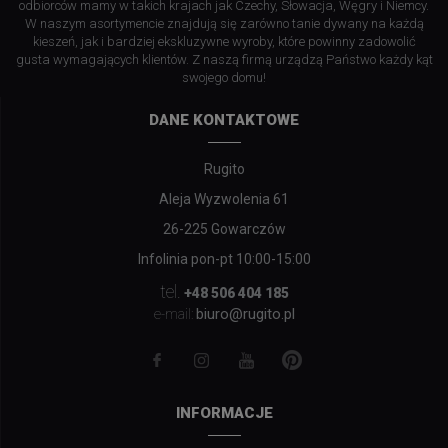
odbiorców mamy w takich krajach jak Czechy, Słowacja, Węgry i Niemcy.
W naszym asortymencie znajdują się zarówno tanie dywany na każdą
kieszeń, jak i bardziej ekskluzywne wyroby, które powinny zadowolić
gusta wymagających klientów. Z naszą firmą urządzą Państwo każdy kąt
swojego domu!
DANE KONTAKTOWE
Rugito
Aleja Wyzwolenia 61
26-225 Gowarczów
Infolinia pon-pt 10:00-15:00
tel.
+48 506 404 185
biuro@rugito.pl
e-mail:
INFORMACJE