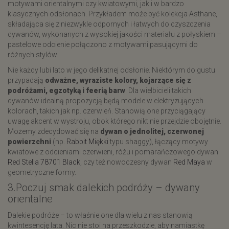
motywami orientalnymi czy kwiatowymi, jak i w bardzo
klasycznych odsłonach. Przykładem może być kolekcja Asthane,
składająca się z niezwykle odpornych i łatwych do czyszczenia
dywanów, wykonanych z wysokiej jakości materiału z połyskiem –
pastelowe odcienie połączono z motywami pasującymi do
różnych stylów.
Nie każdy lubi lato w jego delikatnej odsłonie. Niektórym do gustu
przypadają
odważne, wyraziste kolory, kojarzące się z
podróżami, egzotyką i feerią barw
. Dla wielbicieli takich
dywanów idealną propozycją będą modele w elektryzujących
kolorach, takich jak np. czerwień. Stanowią one przyciągający
uwagę akcent w wystroju, obok którego nikt nie przejdzie obojętnie.
Możemy zdecydować się na
dywan o jednolitej, czerwonej
powierzchni
(np.
Rabbit Mi
ękki
typu shaggy), łączący motywy
kwiatowe z odcieniami czerwieni, różu i pomarańczowego dywan
Red Stella 78701 Black
, czy też nowoczesny dywan
Red Maya
w
geometryczne formy.
3.Poczuj smak dalekich podróży – dywany
orientalne
Dalekie podróże – to właśnie one dla wielu z nas stanowią
kwintesencję lata. Nic nie stoi na przeszkodzie, aby namiastkę