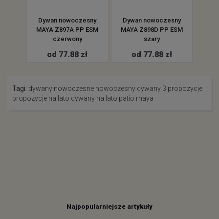
esny
Dywan nowoczesny
Dywan nowoczesny
Dyw
 EYM
MAYA Z897A PP ESM
MAYA Z898D PP ESM
Z89
czerwony
szary
ł
od 77.88 zł
od 77.88 zł
Tagi:
dywany nowoczesne
nowoczesny dywany
3 propozycje
propozycje na lato
dywany na lato
patio
maya
Najpopularniejsze artykuły