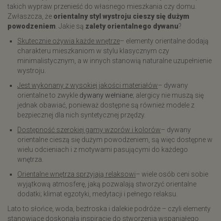
takich wypraw przenieść do własnego mieszkania czy domu.
Zwłaszcza, że
orientalny styl wystroju cieszy się dużym
powodzeniem
. Jakie są
zalety orientalnego dywanu
?
Skutecznie ożywia każde wnętrze
– elementy orientalne dodają
charakteru mieszkaniom w stylu klasycznym czy
minimalistycznym, a w innych stanowią naturalne uzupełnienie
wystroju.
Jest wykonany z wysokiej jakości materiałów
– dywany
orientalne to zwykle
dywany wełniane
; alergicy nie muszą się
jednak obawiać, ponieważ dostępne są również modele z
bezpiecznej dla nich syntetycznej przędzy.
Dostępność szerokiej gamy wzorów i kolorów
– dywany
orientalne cieszą się dużym powodzeniem, są więc dostępne w
wielu odcieniach i z motywami pasującymi do każdego
wnętrza.
Orientalne wnętrza sprzyjają relaksowi
– wiele osób ceni sobie
wyjątkową atmosferę, jaką pozwalają stworzyć orientalne
dodatki; klimat egzotyki, medytacji i pełnego relaksu.
Lato to słońce, woda, beztroska i dalekie podróże – czyli elementy
stanowiące doskonałą inspirację do stworzenia wspaniałego