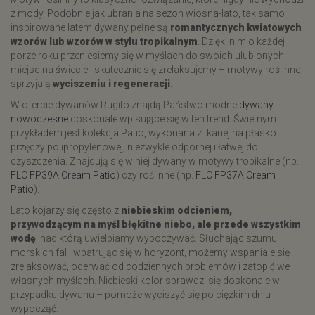
z mody. Podobnie jak ubrania na sezon wiosna-lato, tak samo
inspirowane latem dywany pełne są
romantycznych kwiatowych
wzorów lub wzorów w stylu tropikalnym
. Dzięki nim o każdej
porze roku przeniesiemy się w myślach do swoich ulubionych
miejsc na świecie i skutecznie się zrelaksujemy – motywy roślinne
sprzyjają
wyciszeniu i regeneracji
.
W ofercie dywanów Rugito znajdą Państwo modne
dywany
nowoczesne
doskonale wpisujące się w ten trend. Świetnym
przykładem jest kolekcja Patio, wykonana z tkanej na płasko
przędzy polipropylenowej, niezwykle odpornej i łatwej do
czyszczenia. Znajdują się w niej dywany w motywy tropikalne (np.
FLC FP39A Cream Patio
) czy roślinne (np.
FLC FP37A Cream
Patio
).
Lato kojarzy się często z
niebieskim odcieniem,
przywodzącym na myśl błękitne niebo, ale przede wszystkim
wodę
, nad którą uwielbiamy wypoczywać. Słuchając szumu
morskich fal i wpatrując się w horyzont, możemy wspaniale się
zrelaksować, oderwać od codziennych problemów i zatopić we
własnych myślach. Niebieski kolor sprawdzi się doskonale w
przypadku dywanu – pomoże wyciszyć się po ciężkim dniu i
wypocząć.