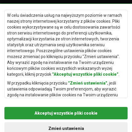
Dywany Kielce
W celu świadczenia usług na najwyższym poziomie w ramach
Dywany Gdańsk
naszej strony internetowej korzystamy z plików cookies. Pliki
Dywany Toruń
cookies wykorzystywane są w celu dostosowania zawartości
stron serwisu internetowego do preferencji użytkownika,
Dywany Bydgoszcz
optymalizacji korzystania ze stron internetowych, tworzenia
statystyk oraz utrzymania sesji użytkownika serwisu
internetowego. Poszczególne ustawienia plików cookies
możesz zmieniać po kliknięciu przycisku "Zmień ustawienia".
Dywany Łódź
Aby wyrazić zgodę na instalowanie na Twoim urządzeniu
końcowym plików cookies wszystkich wskazanych wyżej
Dywany Katowice
kategorii, kliknij przycisk
"Akceptuj wszystkie pliki cookie"
.
Dywany Rzeszów
W przypadku kliknięcia przycisku
"Zmień ustawienia"
, jeśli
Dywany Częstochowa
ustawienia odpowiadają Twoim preferencjom, aby wyrazić
zgodę na instalowanie plików cookies na Twoim urządzeniu
końcowym w wybranym przez Ciebie zakresie, kliknij przycisk
"Zapisz i zaakceptuj"
.
Akceptuj wszystkie pliki cookie
Podstawą przetwarzania danych osobowych, w zakresie w
jakim pliki cookie będą je zawierać, jest uzasadniony interes
administratora danych osobowych (Rugito Radosław Bartosik z
Zmień ustawienia
Copyright © 2019
Rugito
. Wszelkie prawa zastrzeżone.