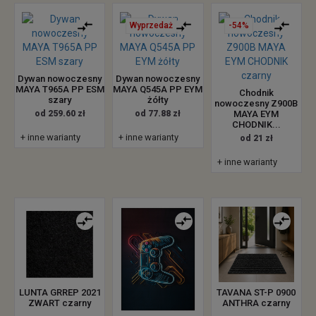
Wyprzedaż
-54%
Dywan nowoczesny
Dywan nowoczesny
MAYA T965A PP ESM
MAYA Q545A PP EYM
Chodnik
szary
żółty
nowoczesny Z900B
od 259.60 zł
od 77.88 zł
MAYA EYM
CHODNIK...
+ inne warianty
+ inne warianty
od 21 zł
+ inne warianty
LUNTA GRREP 2021
TAVANA ST-P 0900
ZWART czarny
ANTHRA czarny