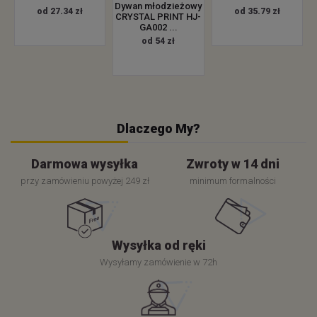
Dywan młodzieżowy
od 27.34 zł
od 35.79 zł
CRYSTAL PRINT HJ-
GA002 ...
od 54 zł
Dlaczego My?
Darmowa wysyłka
Zwroty w 14 dni
przy zamówieniu powyżej 249 zł
minimum formalności
Wysyłka od ręki
Wysyłamy zamówienie w 72h