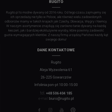
RUGITO
Rugito.pl to modne dywany od 2016 roku. Od tego czasu zajmujemy się
ich sprzedażą nie tylko w Polsce, ale również wielu zadowolonych
odbiorców mamy w takich krajach jak Czechy, Słowacja, Węgry i Niemcy.
W naszym asortymencie znajdują się zarówno tanie dywany na każdą
kieszeń, jak i bardziej ekskluzywne wyroby, które powinny zadowolić
gusta wymagających klientów. Z naszą firmą urządzą Państwo każdy kąt
swojego domu!
DANE KONTAKTOWE
Rugito
Aleja Wyzwolenia 61
26-225 Gowarczów
Infolinia pon-pt 10:00-15:00
tel.
+48 506 404 185
biuro@rugito.pl
e-mail: