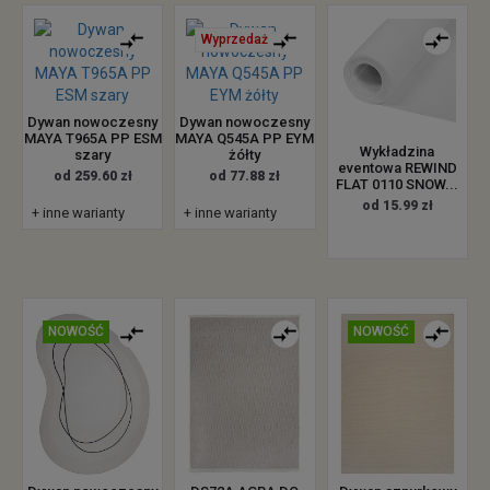
Wyprzedaż
Dywan nowoczesny
Dywan nowoczesny
MAYA T965A PP ESM
MAYA Q545A PP EYM
Wykładzina
szary
żółty
eventowa REWIND
od 259.60 zł
od 77.88 zł
FLAT 0110 SNOW...
od 15.99 zł
+ inne warianty
+ inne warianty
NOWOŚĆ
NOWOŚĆ