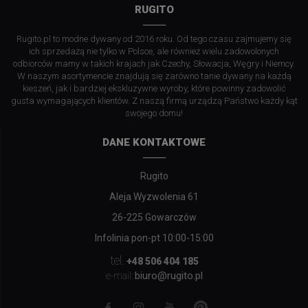
RUGITO
Rugito.pl to modne dywany od 2016 roku. Od tego czasu zajmujemy się
ich sprzedażą nie tylko w Polsce, ale również wielu zadowolonych
odbiorców mamy w takich krajach jak Czechy, Słowacja, Węgry i Niemcy.
W naszym asortymencie znajdują się zarówno tanie dywany na każdą
kieszeń, jak i bardziej ekskluzywne wyroby, które powinny zadowolić
gusta wymagających klientów. Z naszą firmą urządzą Państwo każdy kąt
swojego domu!
DANE KONTAKTOWE
Rugito
Aleja Wyzwolenia 61
26-225 Gowarczów
Infolinia pon-pt 10:00-15:00
tel.
+48 506 404 185
biuro@rugito.pl
e-mail: