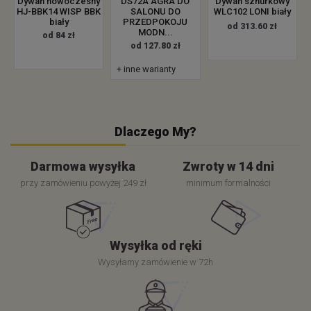
Dywan nowoczesny
DS72A AGRA DO
Dywan sznurkowy
HJ-BBK14 WISP BBK
SALONU DO
WLC102 LONI biały
biały
PRZEDPOKOJU
od 313.60 zł
MODN...
od 84 zł
od 127.80 zł
+ inne warianty
Dlaczego My?
Darmowa wysyłka
Zwroty w 14 dni
przy zamówieniu powyżej 249 zł
minimum formalności
Wysyłka od ręki
Wysyłamy zamówienie w 72h