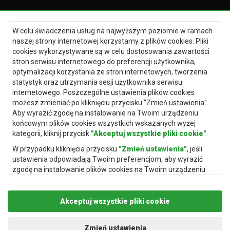
Dywany Kielce
W celu świadczenia usług na najwyższym poziomie w ramach
Dywany Gdańsk
naszej strony internetowej korzystamy z plików cookies. Pliki
Dywany Toruń
cookies wykorzystywane są w celu dostosowania zawartości
stron serwisu internetowego do preferencji użytkownika,
Dywany Bydgoszcz
optymalizacji korzystania ze stron internetowych, tworzenia
statystyk oraz utrzymania sesji użytkownika serwisu
internetowego. Poszczególne ustawienia plików cookies
możesz zmieniać po kliknięciu przycisku "Zmień ustawienia".
Dywany Łódź
Aby wyrazić zgodę na instalowanie na Twoim urządzeniu
końcowym plików cookies wszystkich wskazanych wyżej
Dywany Katowice
kategorii, kliknij przycisk
"Akceptuj wszystkie pliki cookie"
.
Dywany Rzeszów
W przypadku kliknięcia przycisku
"Zmień ustawienia"
, jeśli
Dywany Częstochowa
ustawienia odpowiadają Twoim preferencjom, aby wyrazić
zgodę na instalowanie plików cookies na Twoim urządzeniu
końcowym w wybranym przez Ciebie zakresie, kliknij przycisk
"Zapisz i zaakceptuj"
.
Akceptuj wszystkie pliki cookie
Podstawą przetwarzania danych osobowych, w zakresie w
jakim pliki cookie będą je zawierać, jest uzasadniony interes
administratora danych osobowych (Rugito Radosław Bartosik z
Zmień ustawienia
Copyright © 2019
Rugito
. Wszelkie prawa zastrzeżone.