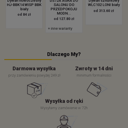
Dywan nowoczesny
DS72A AGRA DO
Dywan sznurkowy
HJ-BBK14 WISP BBK
SALONU DO
WLC102 LONI biały
biały
PRZEDPOKOJU
od 313.60 zł
MODN...
od 84 zł
od 127.80 zł
+ inne warianty
Dlaczego My?
Darmowa wysyłka
Zwroty w 14 dni
przy zamówieniu powyżej 249 zł
minimum formalności
Wysyłka od ręki
Wysyłamy zamówienie w 72h