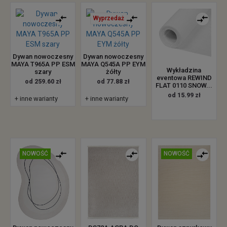
Wyprzedaż
Dywan nowoczesny
Dywan nowoczesny
MAYA T965A PP ESM
MAYA Q545A PP EYM
Wykładzina
szary
żółty
eventowa REWIND
od 259.60 zł
od 77.88 zł
FLAT 0110 SNOW...
od 15.99 zł
+ inne warianty
+ inne warianty
NOWOŚĆ
NOWOŚĆ