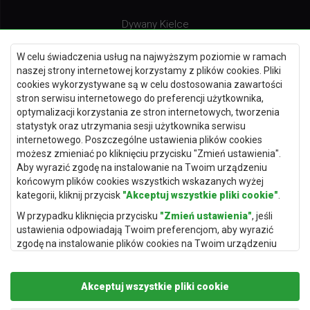
Dywany Kielce
Dywany Gdańsk
W celu świadczenia usług na najwyższym poziomie w ramach
Dywany Toruń
naszej strony internetowej korzystamy z plików cookies. Pliki
cookies wykorzystywane są w celu dostosowania zawartości
Dywany Bydgoszcz
stron serwisu internetowego do preferencji użytkownika,
optymalizacji korzystania ze stron internetowych, tworzenia
statystyk oraz utrzymania sesji użytkownika serwisu
internetowego. Poszczególne ustawienia plików cookies
Dywany Łódź
możesz zmieniać po kliknięciu przycisku "Zmień ustawienia".
Aby wyrazić zgodę na instalowanie na Twoim urządzeniu
Dywany Katowice
końcowym plików cookies wszystkich wskazanych wyżej
Dywany Rzeszów
kategorii, kliknij przycisk
"Akceptuj wszystkie pliki cookie"
.
Dywany Częstochowa
W przypadku kliknięcia przycisku
"Zmień ustawienia"
, jeśli
ustawienia odpowiadają Twoim preferencjom, aby wyrazić
zgodę na instalowanie plików cookies na Twoim urządzeniu
końcowym w wybranym przez Ciebie zakresie, kliknij przycisk
"Zapisz i zaakceptuj"
.
Akceptuj wszystkie pliki cookie
Podstawą przetwarzania danych osobowych, w zakresie w
jakim pliki cookie będą je zawierać, jest uzasadniony interes
Copyright © 2019
Rugito
. Wszelkie prawa zastrzeżone.