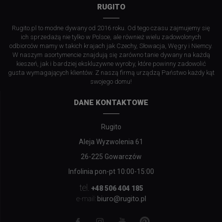
RUGITO
Rugito.pl to modne dywany od 2016 roku. Od tego czasu zajmujemy się
ich sprzedażą nie tylko w Polsce, ale również wielu zadowolonych
odbiorców mamy w takich krajach jak Czechy, Słowacja, Węgry i Niemcy.
W naszym asortymencie znajdują się zarówno tanie dywany na każdą
kieszeń, jak i bardziej ekskluzywne wyroby, które powinny zadowolić
gusta wymagających klientów. Z naszą firmą urządzą Państwo każdy kąt
swojego domu!
DANE KONTAKTOWE
Rugito
Aleja Wyzwolenia 61
26-225 Gowarczów
Infolinia pon-pt 10:00-15:00
tel.
+48 506 404 185
biuro@rugito.pl
e-mail: