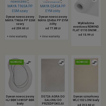
Dywan nowoczesny
Dywan nowoczesny
MAYA T965A PP ESM
MAYA Q545A PP EYM
Wykładzina
szary
żółty
eventowa REWIND
od 259.60 zł
od 77.88 zł
FLAT 0110 SNOW...
od 15.99 zł
+ inne warianty
+ inne warianty
NOWOŚĆ
NOWOŚĆ
Dywan nowoczesny
DS72A AGRA DO
Dywan sznurkowy
HJ-BBK14 WISP BBK
SALONU DO
WLC102 LONI biały
biały
PRZEDPOKOJU
od 313.60 zł