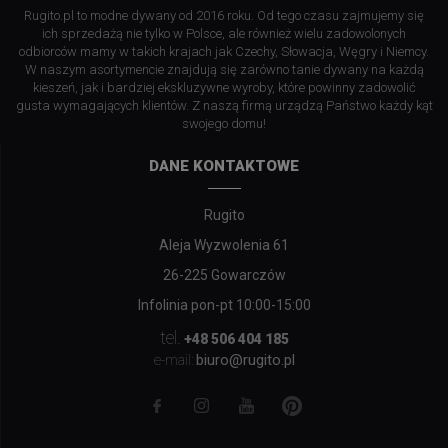
Rugito.pl to modne dywany od 2016 roku. Od tego czasu zajmujemy się
ich sprzedażą nie tylko w Polsce, ale również wielu zadowolonych
odbiorców mamy w takich krajach jak Czechy, Słowacja, Węgry i Niemcy.
W naszym asortymencie znajdują się zarówno tanie dywany na każdą
kieszeń, jak i bardziej ekskluzywne wyroby, które powinny zadowolić
gusta wymagających klientów. Z naszą firmą urządzą Państwo każdy kąt
swojego domu!
DANE KONTAKTOWE
Rugito
Aleja Wyzwolenia 61
26-225 Gowarczów
Infolinia pon-pt 10:00-15:00
tel.
+48 506 404 185
biuro@rugito.pl
e-mail: