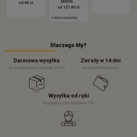
MODN...
od 84 zł
od 127.80 zł
+ inne warianty
Dlaczego My?
Darmowa wysyłka
Zwroty w 14 dni
przy zamówieniu powyżej 249 zł
minimum formalności
Wysyłka od ręki
Wysyłamy zamówienie w 72h