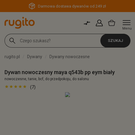
Darmowa dostawa dywanów od 249 zł
Menu
SZUKAJ
rugito.pl
Dywany
Dywany nowoczesne
Dywan nowoczesny maya q543b pp eym biały
nowoczesne, tanie, bcf, do przedpokoju, do salonu
(7)