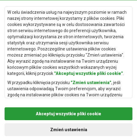
Dywany Gdańsk
W celu świadczenia usług na najwyższym poziomie w ramach
Dywany Toruń
naszej strony internetowej korzystamy z plików cookies. Pliki
cookies wykorzystywane są w celu dostosowania zawartości
Dywany Bydgoszcz
stron serwisu internetowego do preferencji użytkownika,
optymalizacji korzystania ze stron internetowych, tworzenia
statystyk oraz utrzymania sesji użytkownika serwisu
internetowego. Poszczególne ustawienia plików cookies
Dywany Łódź
możesz zmieniać po kliknięciu przycisku "Zmień ustawienia".
Aby wyrazić zgodę na instalowanie na Twoim urządzeniu
Dywany Katowice
końcowym plików cookies wszystkich wskazanych wyżej
Dywany Rzeszów
kategorii, kliknij przycisk
"Akceptuj wszystkie pliki cookie"
.
Dywany Częstochowa
W przypadku kliknięcia przycisku
"Zmień ustawienia"
, jeśli
ustawienia odpowiadają Twoim preferencjom, aby wyrazić
zgodę na instalowanie plików cookies na Twoim urządzeniu
końcowym w wybranym przez Ciebie zakresie, kliknij przycisk
"Zapisz i zaakceptuj"
.
Akceptuj wszystkie pliki cookie
Podstawą przetwarzania danych osobowych, w zakresie w
jakim pliki cookie będą je zawierać, jest uzasadniony interes
Copyright © 2019
Rugito
. Wszelkie prawa zastrzeżone.
administratora danych osobowych (Rugito Radosław Bartosik z
Projekt i realizacja:
dimax.pl
Zmień ustawienia
siedzibą w Gowarczowie, ul. Aleja Wyzwolenia 61, 26-225