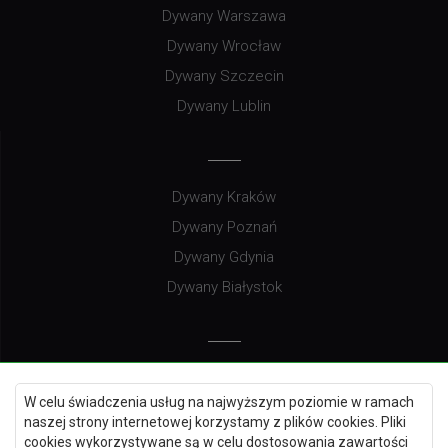
Dywany Warszawa
Dywany Wrocław
Dywany Szczecin
Dywany Lublin
Dywany Kraków
Dywany Poznań
Dywany Gdynia
Dywany Białystok
Dywany Kielce
W celu świadczenia usług na najwyższym poziomie w ramach
Dywany Gdańsk
naszej strony internetowej korzystamy z plików cookies. Pliki
Dywany Toruń
cookies wykorzystywane są w celu dostosowania zawartości