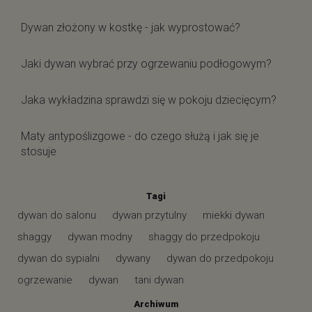
Dywan złożony w kostkę - jak wyprostować?
Jaki dywan wybrać przy ogrzewaniu podłogowym?
Jaka wykładzina sprawdzi się w pokoju dziecięcym?
Maty antypoślizgowe - do czego służą i jak się je
stosuje
Tagi
dywan do salonu
dywan przytulny
miekki dywan
shaggy
dywan modny
shaggy do przedpokoju
dywan do sypialni
dywany
dywan do przedpokoju
ogrzewanie
dywan
tani dywan
Archiwum