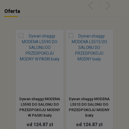
Oferta
ODENA
Dywan shaggy MODENA
Dywan shaggy MODENA
Dywa
R
L559S DO SALONU DO
L551S DO SALONU DO
P537
 DO
PRZEDPOKOJU MODNY
PRZEDPOKOJU MODNY
D
O
W PASKI biały
biały
PRZE
zary
p
od 124.87 zł
od 124.87 zł