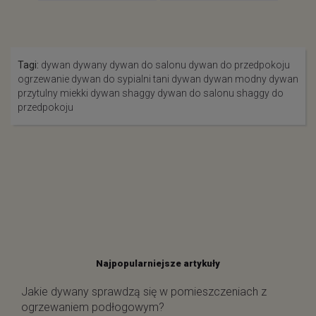
zł
o
Tagi:
dywan
dywany
dywan do salonu
dywan do przedpokoju
ogrzewanie
dywan do sypialni
tani dywan
dywan modny
dywan
przytulny
miekki dywan
shaggy
dywan do salonu
shaggy do
przedpokoju
Najpopularniejsze artykuły
Jakie dywany sprawdzą się w pomieszczeniach z
ogrzewaniem podłogowym?