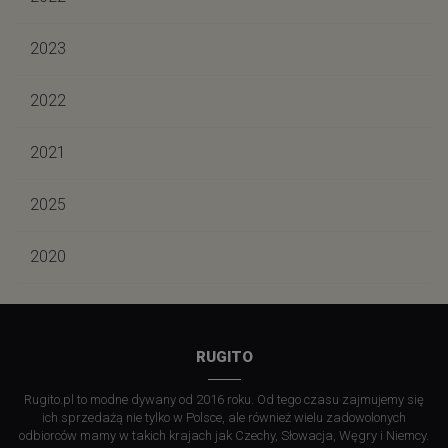
2023
2022
2021
2025
2020
RUGITO
Rugito.pl to modne dywany od 2016 roku. Od tego czasu zajmujemy się
ich sprzedażą nie tylko w Polsce, ale również wielu zadowolonych
odbiorców mamy w takich krajach jak Czechy, Słowacja, Węgry i Niemcy.