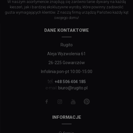
W naszym asortymencie znajdują się zarówno tanie dywany na każdą
kieszeń, jak i bardziej ekskluzywne wyroby, które powinny zadowolić
gusta wymagających klientów. Z naszą firmą urządzą Państwo każdy kąt
swojego domu!
DANE KONTAKTOWE
Rugito
Aleja Wyzwolenia 61
26-225 Gowarczów
Infolinia pon-pt 10:00-15:00
tel.
+48 506 404 185
biuro@rugito.pl
e-mail:
INFORMACJE