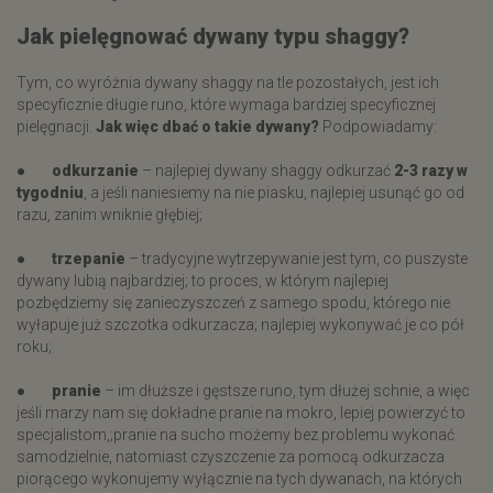
Jak pielęgnować dywany typu shaggy?
Tym, co wyróżnia dywany shaggy na tle pozostałych, jest ich
specyficznie długie runo, które wymaga bardziej specyficznej
pielęgnacji.
Jak więc dbać o takie dywany?
Podpowiadamy:
●
odkurzanie
– najlepiej dywany shaggy odkurzać
2-3 razy w
tygodniu
, a jeśli naniesiemy na nie piasku, najlepiej usunąć go od
razu, zanim wniknie głębiej;
●
trzepanie
– tradycyjne wytrzepywanie jest tym, co puszyste
dywany lubią najbardziej; to proces, w którym najlepiej
pozbędziemy się zanieczyszczeń z samego spodu, którego nie
wyłapuje już szczotka odkurzacza; najlepiej wykonywać je co pół
roku;
●
pranie
– im dłuższe i gęstsze runo, tym dłużej schnie, a więc
jeśli marzy nam się dokładne pranie na mokro, lepiej powierzyć to
specjalistom,;pranie na sucho możemy bez problemu wykonać
samodzielnie, natomiast czyszczenie za pomocą odkurzacza
piorącego wykonujemy wyłącznie na tych dywanach, na których