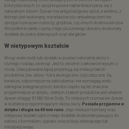
kolorystycznych, to opcja brązowa najbardziej kojarzy się z
naturalnym futrem. Dywan ma antypoślizgowy spód, a włókno, z
którego jest wykonany, ma właściwości antyalergiczne i nie
sprzyja rozwojowi roztoczy, grzybów, czy innych drobnoustrojów.
Wszystkie te zalety czynią z tego pluszowego dywanu doskonały
dodatek do pokoi dziecięcych oraz alergików.
W nietypowym kształcie
Wciąż wiele osób lubi dodatki w postaci naturalnej skóry z
różnego rodzaju zwierząt. Jest to okrutne i całkowicie wyszło z
mody. Zdecydowanie lepiej prezentują się imitacje takich
produktów, tzw. skóry i futra ekologiczne, czyli sztuczne. Są
trwalsze, odporniejsze na zabrudzenia i nie wymagają wielu
zabiegów pielęgnacyjnych, bardzo często są też znacznie
przyjemniejsze w dotyku. Jednym z takich produktów jest właśnie
dywan shaggy 91380 Silver Dolly. To niedużych rozmiarów dywan
w kształcie przypominającym skórę owcy.
Posiada przyjemne w
dotyku i długie na 40 mm runo
. Jego nieduże rozmiary oraz
nietypowy kształt czyni z niego dodatek doskonale pasujący do
salonu z kominkiem, sypialni oraz pokoju dziecięcego lub
młodzieżowego.