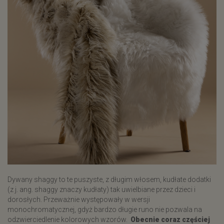
Dywany shaggy to te puszyste, z długim włosem, kudłate dodatki
(z j. ang. shaggy znaczy kudłaty) tak uwielbiane przez dzieci i
dorosłych. Przeważnie występowały w wersji
monochromatycznej, gdyż bardzo długie runo nie pozwala na
odzwierciedlenie kolorowych wzorów.
Obecnie coraz częściej