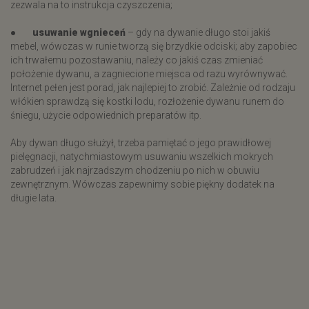
zezwala na to instrukcja czyszczenia;
●
usuwanie wgnieceń
– gdy na dywanie długo stoi jakiś
mebel, wówczas w runie tworzą się brzydkie odciski; aby zapobiec
ich trwałemu pozostawaniu, należy co jakiś czas zmieniać
położenie dywanu, a zagniecione miejsca od razu wyrównywać.
Internet pełen jest porad, jak najlepiej to zrobić. Zależnie od rodzaju
włókien sprawdzą się kostki lodu, rozłożenie dywanu runem do
śniegu, użycie odpowiednich preparatów itp.
Aby dywan długo służył, trzeba pamiętać o jego prawidłowej
pielęgnacji, natychmiastowym usuwaniu wszelkich mokrych
zabrudzeń i jak najrzadszym chodzeniu po nich w obuwiu
zewnętrznym. Wówczas zapewnimy sobie piękny dodatek na
długie lata.