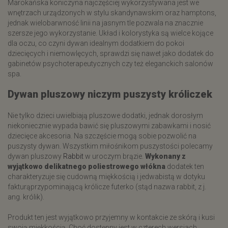
Marokańska koniczyna najczęściej wykorzystywana jest we
wnętrzach urządzonych w stylu skandynawskim oraz hamptons,
jednak wielobarwność linii na jasnym tle pozwala na znacznie
szersze jego wykorzystanie. Układ i kolorystyka są wielce kojące
dla oczu, co czyni dywan idealnym dodatkiem do pokoi
dziecięcych i niemowlęcych, sprawdzi się nawet jako dodatek do
gabinetów psychoterapeutycznych czy też eleganckich salonów
spa.
Dywan pluszowy niczym puszysty króliczek
Nie tylko dzieci uwielbiają pluszowe dodatki, jednak dorosłym
niekoniecznie wypada bawić się pluszowymi zabawkami i nosić
dziecięce akcesoria. Na szczęście mogą sobie pozwolić na
puszysty dywan. Wszystkim miłośnikom puszystości polecamy
dywan pluszowy
Rabbit
w uroczym brązie.
Wykonany z
wyjątkowo delikatnego poliestrowego włókna
dodatek ten
charakteryzuje się cudowną miękkością i jedwabistą w dotyku
fakturąprzypominającą królicze futerko (stąd nazwa rabbit, z j.
ang. królik).
Produkt ten jest wyjątkowo przyjemny w kontakcie ze skórą i kusi
swoją miękkością. Choć dostępny jest w czterech wersjach