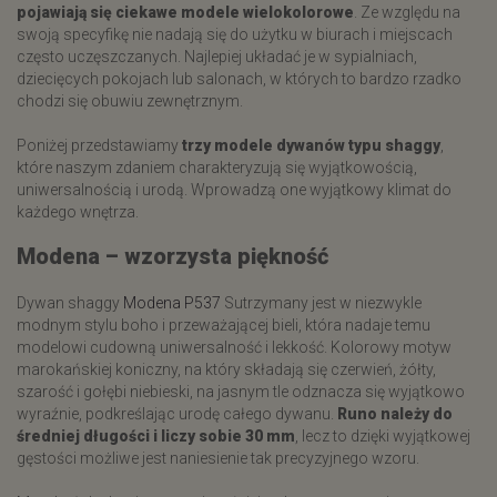
pojawiają się ciekawe modele wielokolorowe
. Ze względu na
swoją specyfikę nie nadają się do użytku w biurach i miejscach
często uczęszczanych. Najlepiej układać je w sypialniach,
dziecięcych pokojach lub salonach, w których to bardzo rzadko
chodzi się obuwiu zewnętrznym.
Poniżej przedstawiamy
trzy modele dywanów typu shaggy
,
które naszym zdaniem charakteryzują się wyjątkowością,
uniwersalnością i urodą. Wprowadzą one wyjątkowy klimat do
każdego wnętrza.
Modena – wzorzysta piękność
Dywan shaggy
Modena P537
Sutrzymany jest w niezwykle
modnym stylu boho i przeważającej bieli, która nadaje temu
modelowi cudowną uniwersalność i lekkość. Kolorowy motyw
marokańskiej koniczny, na który składają się czerwień, żółty,
szarość i gołębi niebieski, na jasnym tle odznacza się wyjątkowo
wyraźnie, podkreślając urodę całego dywanu.
Runo należy do
średniej długości i liczy sobie 30 mm
, lecz to dzięki wyjątkowej
gęstości możliwe jest naniesienie tak precyzyjnego wzoru.