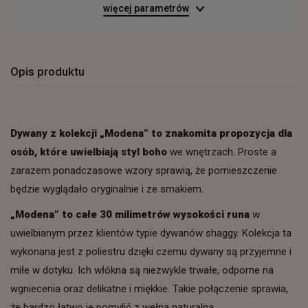
więcej parametrów
Opis produktu
Dywany z kolekcji „Modena” to znakomita propozycja dla
osób, które uwielbiają styl boho
we wnętrzach. Proste a
zarazem ponadczasowe wzory sprawią, że pomieszczenie
będzie wyglądało oryginalnie i ze smakiem.
„Modena” to całe 30 milimetrów wysokości runa
w
uwielbianym przez klientów typie dywanów shaggy. Kolekcja ta
wykonana jest z poliestru dzięki czemu dywany są przyjemne i
miłe w dotyku. Ich włókna są niezwykle trwałe, odporne na
wgniecenia oraz delikatne i miękkie. Takie połączenie sprawia,
że bardzo łatwo je pomylić z wełną naturalną.