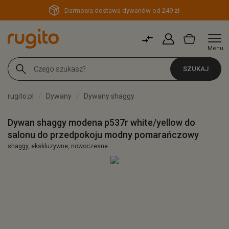
Darmowa dostawa dywanów od 249 zł
Menu
SZUKAJ
rugito.pl
Dywany
Dywany shaggy
Dywan shaggy modena p537r white/yellow do
salonu do przedpokoju modny pomarańczowy
shaggy, ekskluzywne, nowoczesne