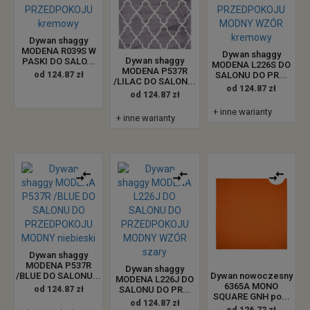
Dywan shaggy
MODENA R039S W
Dywan shaggy
Dywan shaggy
PASKI DO SALO...
MODENA L226S DO
MODENA P537R
od 124.87 zł
SALONU DO PR...
/LILAC DO SALON...
od 124.87 zł
od 124.87 zł
+ inne warianty
+ inne warianty
Dywan shaggy
MODENA P537R
Dywan shaggy
Dywan nowoczesny
/BLUE DO SALONU...
MODENA L226J DO
6365A MONO
od 124.87 zł
SALONU DO PR...
SQUARE GNH po...
od 124.87 zł
od 126.72 zł