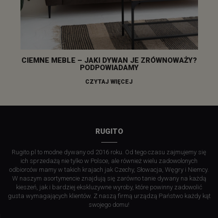
CIEMNE MEBLE – JAKI DYWAN JE ZRÓWNOWAŻY?
PODPOWIADAMY
CZYTAJ WIĘCEJ
RUGITO
Rugito.pl to modne dywany od 2016 roku. Od tego czasu zajmujemy się
ich sprzedażą nie tylko w Polsce, ale również wielu zadowolonych
odbiorców mamy w takich krajach jak Czechy, Słowacja, Węgry i Niemcy.
W naszym asortymencie znajdują się zarówno tanie dywany na każdą
kieszeń, jak i bardziej ekskluzywne wyroby, które powinny zadowolić
gusta wymagających klientów. Z naszą firmą urządzą Państwo każdy kąt
swojego domu!