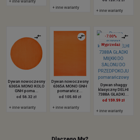
+ inne warianty
+ inne warianty
+ inne warianty
-7.00%
Wyprzedaż
Dywan nowoczesny
Dywan nowoczesny
Dywan shaggy
6365A MONO KOLO
6365A MONO GNH
klasyczny DELHI
GNH poma...
pomarańcz...
7388A GŁADKI...
od 56.32 zł
od 105.60 zł
od 159.59 zł
+ inne warianty
+ inne warianty
+ inne warianty
Dlaczego My?