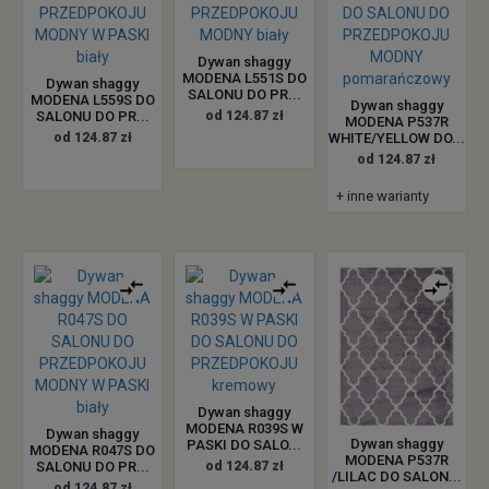
Dywan shaggy
MODENA L551S DO
Dywan shaggy
SALONU DO PR...
MODENA L559S DO
Dywan shaggy
SALONU DO PR...
od 124.87 zł
MODENA P537R
od 124.87 zł
WHITE/YELLOW DO...
od 124.87 zł
+ inne warianty
Dywan shaggy
MODENA R039S W
Dywan shaggy
Dywan shaggy
PASKI DO SALO...
MODENA R047S DO
MODENA P537R
SALONU DO PR...
od 124.87 zł
/LILAC DO SALON...
od 124.87 zł