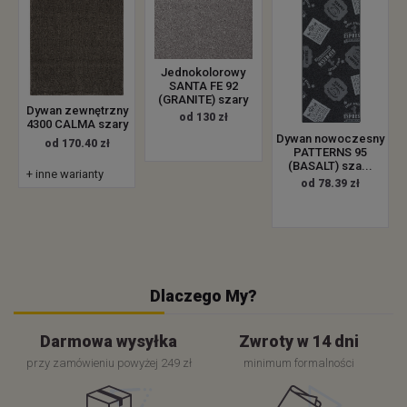
Jednokolorowy
SANTA FE 92
(GRANITE) szary
Dywan zewnętrzny
od 130 zł
4300 CALMA szary
Dywan nowoczesny
od 170.40 zł
PATTERNS 95
(BASALT) sza...
+ inne warianty
od 78.39 zł
Dlaczego My?
Darmowa wysyłka
Zwroty w 14 dni
przy zamówieniu powyżej 249 zł
minimum formalności