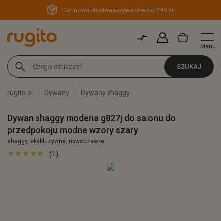
Darmowa dostawa dywanów od 249 zł
Menu
SZUKAJ
rugito.pl
Dywany
Dywany shaggy
Dywan shaggy modena g827j do salonu do
przedpokoju modne wzory szary
shaggy, ekskluzywne, nowoczesne
(1)