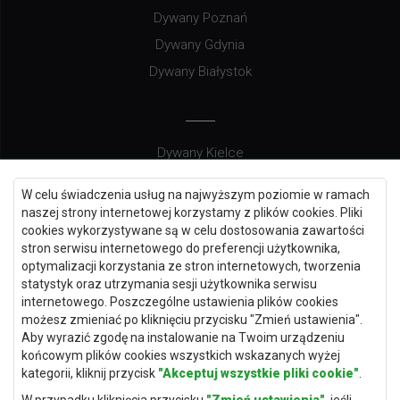
Dywany Poznań
Dywany Gdynia
Dywany Białystok
Dywany Kielce
Dywany Gdańsk
W celu świadczenia usług na najwyższym poziomie w ramach
Dywany Toruń
naszej strony internetowej korzystamy z plików cookies. Pliki
cookies wykorzystywane są w celu dostosowania zawartości
Dywany Bydgoszcz
stron serwisu internetowego do preferencji użytkownika,
optymalizacji korzystania ze stron internetowych, tworzenia
statystyk oraz utrzymania sesji użytkownika serwisu
internetowego. Poszczególne ustawienia plików cookies
Dywany Łódź
możesz zmieniać po kliknięciu przycisku "Zmień ustawienia".
Aby wyrazić zgodę na instalowanie na Twoim urządzeniu
Dywany Katowice
końcowym plików cookies wszystkich wskazanych wyżej
Dywany Rzeszów
kategorii, kliknij przycisk
"Akceptuj wszystkie pliki cookie"
.
Dywany Częstochowa