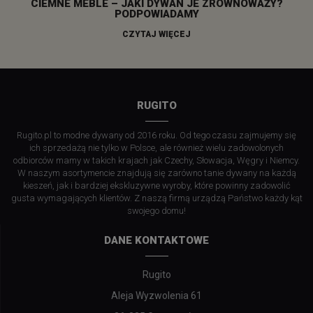
CIEMNE MEBLE – JAKI DYWAN JE ZRÓWNOWAŻY?
PODPOWIADAMY
CZYTAJ WIĘCEJ
RUGITO
Rugito.pl to modne dywany od 2016 roku. Od tego czasu zajmujemy się
ich sprzedażą nie tylko w Polsce, ale również wielu zadowolonych
odbiorców mamy w takich krajach jak Czechy, Słowacja, Węgry i Niemcy.
W naszym asortymencie znajdują się zarówno tanie dywany na każdą
kieszeń, jak i bardziej ekskluzywne wyroby, które powinny zadowolić
gusta wymagających klientów. Z naszą firmą urządzą Państwo każdy kąt
swojego domu!
DANE KONTAKTOWE
Rugito
Aleja Wyzwolenia 61