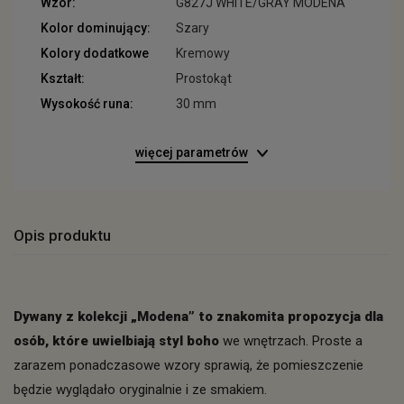
Wzór:
G827J WHITE/GRAY MODENA
Kolor dominujący:
Szary
Kolory dodatkowe
Kremowy
Kształt:
Prostokąt
Wysokość runa:
30 mm
więcej parametrów
Opis produktu
Dywany z kolekcji „Modena” to znakomita propozycja dla
osób, które uwielbiają styl boho
we wnętrzach. Proste a
zarazem ponadczasowe wzory sprawią, że pomieszczenie
będzie wyglądało oryginalnie i ze smakiem.