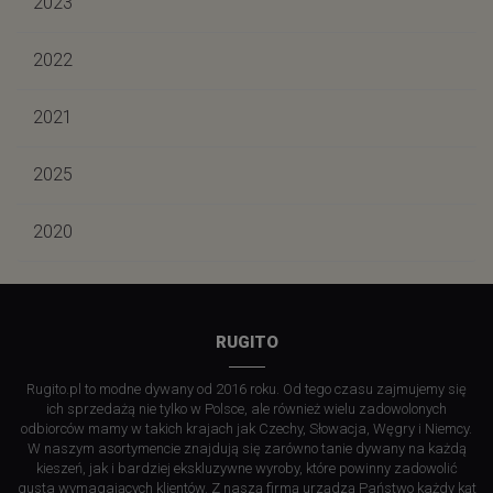
2023
2022
2021
2025
2020
RUGITO
Rugito.pl to modne dywany od 2016 roku. Od tego czasu zajmujemy się
ich sprzedażą nie tylko w Polsce, ale również wielu zadowolonych
odbiorców mamy w takich krajach jak Czechy, Słowacja, Węgry i Niemcy.
W naszym asortymencie znajdują się zarówno tanie dywany na każdą
kieszeń, jak i bardziej ekskluzywne wyroby, które powinny zadowolić
gusta wymagających klientów. Z naszą firmą urządzą Państwo każdy kąt