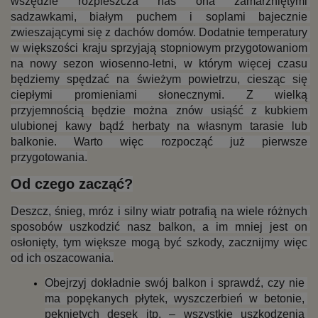
wszędzie rozpieszcza nas ona zamarzniętymi 
sadzawkami, białym puchem i soplami bajecznie 
zwieszającymi się z dachów domów. Dodatnie temperatury 
w większości kraju sprzyjają stopniowym przygotowaniom 
na nowy sezon wiosenno-letni, w którym więcej czasu 
będziemy spędzać na świeżym powietrzu, ciesząc się 
ciepłymi promieniami słonecznymi. Z wielką 
przyjemnością będzie można znów usiąść z kubkiem 
ulubionej kawy bądź herbaty na własnym tarasie lub 
balkonie. Warto więc rozpocząć już pierwsze 
przygotowania.
Od czego zacząć?
Deszcz, śnieg, mróz i silny wiatr potrafią na wiele różnych 
sposobów uszkodzić nasz balkon, a im mniej jest on 
osłonięty, tym większe mogą być szkody, zacznijmy więc 
od ich oszacowania.
Obejrzyj dokładnie swój balkon i sprawdź, czy nie 
ma popękanych płytek, wyszczerbień w betonie, 
pękniętych desek itp. – wszystkie uszkodzenia 