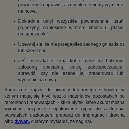
powinieneś naprawić, a zepsute elementy wymienić 
na nowe.
Dokładnie umyj wszystkie powierzchnie, usuń 
pajęczyny, naniesione wiatrem śmieci i „ptasie 
niespodzianki”.
Upewnij się, że nie przegapiłeś żadnego gniazda os 
lub szerszeni.
Jeśli mieszka z Tobą kot i masz na balkonie 
założoną specjalną siatkę zabezpieczającą, 
sprawdź, czy nie trzeba jej zreperować lub 
wymienić na nową.
Koniecznie zajrzyj do piwnicy lub innego schowka, w 
którym mogą się kryć resztki materiałów pozostałych po 
remontach i renowacjach – kilka płytek, które akurat można 
wymienić, rozpoczęte opakowanie gipsu do zaklejenia 
powstałych uszkodzeń, preparat do impregnacji drewna 
albo 
dywan
, o którym myślałeś, że zaginął.