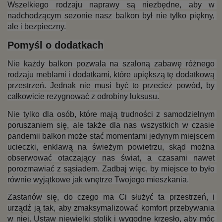
Wszelkiego rodzaju naprawy są niezbędne, aby w 
nadchodzącym sezonie nasz balkon był nie tylko piękny, 
ale i bezpieczny.
Pomyśl o dodatkach
Nie każdy balkon pozwala na szaloną zabawę różnego 
rodzaju meblami i dodatkami, które upiększą tę dodatkową 
przestrzeń. Jednak nie musi być to przecież powód, by 
całkowicie rezygnować z odrobiny luksusu.
Nie tylko dla osób, które mają trudności z samodzielnym 
poruszaniem się, ale także dla nas wszystkich w czasie 
pandemii balkon może stać momentami jedynym miejscem 
ucieczki, enklawą na świeżym powietrzu, skąd można 
obserwować otaczający nas świat, a czasami nawet 
porozmawiać z sąsiadem. Zadbaj więc, by miejsce to było 
równie wyjątkowe jak wnętrze Twojego mieszkania.
Zastanów się, do czego ma Ci służyć ta przestrzeń, i 
urządź ją tak, aby zmaksymalizować komfort przebywania 
w niej. Ustaw niewielki stolik i wygodne krzesło, aby móc 