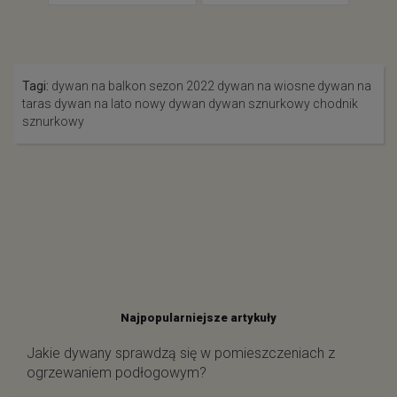
ł
Tagi:
dywan na balkon
sezon 2022
dywan na wiosne
dywan na
taras
dywan na lato
nowy dywan
dywan sznurkowy
chodnik
sznurkowy
Najpopularniejsze artykuły
Jakie dywany sprawdzą się w pomieszczeniach z
ogrzewaniem podłogowym?