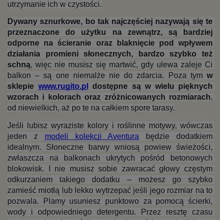
utrzymanie ich w czystości.
Dywany sznurkowe, bo tak najczęściej nazywają się te 
przeznaczone do użytku na zewnątrz, są bardziej 
odporne na ścieranie oraz blaknięcie pod wpływem 
działania promieni słonecznych, bardzo szybko też 
schną
, więc nie musisz się martwić, gdy ulewa zaleje Ci 
balkon – są one niemalże nie do zdarcia. Poza tym 
w 
sklepie 
www.rugito.pl
 dostępne są w wielu pięknych 
wzorach i kolorach oraz zróżnicowanych rozmiarach
, 
od niewielkich, aż po te na całkiem spore tarasy.
Jeśli lubisz wyraziste kolory i roślinne motywy, wówczas 
jeden z 
modeli kolekcji Aventura
 będzie dodatkiem 
idealnym. Słoneczne barwy wniosą powiew świeżości, 
zwłaszcza na balkonach ukrytych pośród betonowych 
blokowisk. I nie musisz sobie zawracać głowy częstym 
odkurzaniem takiego dodatku – możesz go szybko 
zamieść miotłą lub lekko wytrzepać jeśli jego rozmiar na to 
pozwala. Plamy usuniesz punktowo za pomocą ścierki, 
wody i odpowiedniego detergentu. Przez resztę czasu 