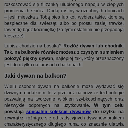
rozkoszować się filiżanką ulubionego napoju w ciepłych 
promieniach słońca. Dodaj rośliny w ozdobnych donicach 
– jeśli mieszka z Tobą pies lub kot, wybierz takie, które są 
bezpieczne dla zwierząt, albo po prostu zasiej trawkę, 
lawendę bądź kocimiętkę (za tymi ostatnimi nie przepadają 
kleszcze).
Lubisz chodzić na bosaka? 
Rozłóż dywan lub chodnik.
Tak, na balkonie również możesz z czystym sumieniem 
położyć piękny dywan
, najlepiej taki, który przeznaczony 
jest do użytku na tarasach i balkonach.
Jaki dywan na balkon?
Wielu osobom dywan na balkonie może wydawać się 
dziwnym dodatkiem, lecz przecież najnowsze technologie 
pozwalają na tworzenie włókien szybkoschnących oraz 
niezwykle odpornych na użytkowanie. 
W tym celu 
powstają 
specjalne kolekcje dywanów
 do użytku na 
zewnątrz
, różniące się od tradycyjnych dywanów brakiem 
charakterystycznego długiego runa, co znacznie ułatwia 