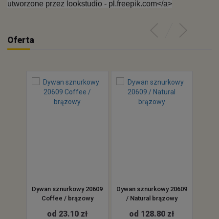
utworzone przez lookstudio - pl.freepik.com</a>
Oferta
owy
Dywan sznurkowy 20609
Dywan sznurkowy 20609
Dywan
4 /
Coffee / brązowy
/ Natural brązowy
Ta
owy
od 23.10 zł
od 128.80 zł