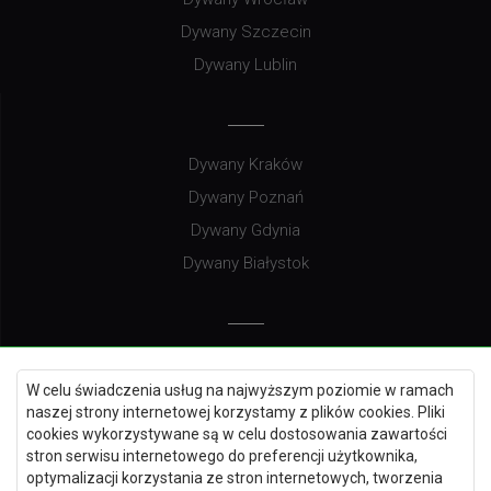
Dywany Szczecin
Dywany Lublin
Dywany Kraków
Dywany Poznań
Dywany Gdynia
Dywany Białystok
Dywany Kielce
W celu świadczenia usług na najwyższym poziomie w ramach
Dywany Gdańsk
naszej strony internetowej korzystamy z plików cookies. Pliki
Dywany Toruń
cookies wykorzystywane są w celu dostosowania zawartości
stron serwisu internetowego do preferencji użytkownika,
Dywany Bydgoszcz
optymalizacji korzystania ze stron internetowych, tworzenia