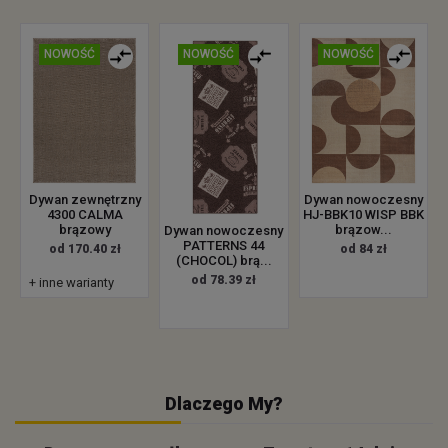
NOWOŚĆ
NOWOŚĆ
NOWOŚĆ
Dywan zewnętrzny
Dywan nowoczesny
4300 CALMA
HJ-BBK10 WISP BBK
brązowy
brązow...
Dywan nowoczesny
PATTERNS 44
od 170.40 zł
od 84 zł
(CHOCOL) brą...
od 78.39 zł
+ inne warianty
Dlaczego My?