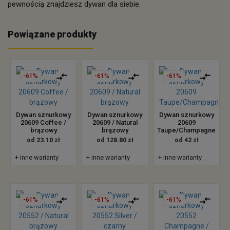
pewnością znajdziesz dywan dla siebie.
Powiązane produkty
-61%
-61%
-61%
Dywan sznurkowy
Dywan sznurkowy
Dywan sznurkowy
20609 Coffee /
20609 / Natural
20609
brązowy
brązowy
Taupe/Champagne
od 23.10 zł
od 128.80 zł
od 42 zł
+ inne warianty
+ inne warianty
+ inne warianty
-61%
-61%
-61%