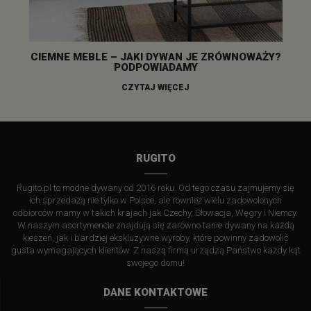
CIEMNE MEBLE – JAKI DYWAN JE ZRÓWNOWAŻY?
PODPOWIADAMY
CZYTAJ WIĘCEJ
RUGITO
Rugito.pl to modne dywany od 2016 roku. Od tego czasu zajmujemy się
ich sprzedażą nie tylko w Polsce, ale również wielu zadowolonych
odbiorców mamy w takich krajach jak Czechy, Słowacja, Węgry i Niemcy.
W naszym asortymencie znajdują się zarówno tanie dywany na każdą
kieszeń, jak i bardziej ekskluzywne wyroby, które powinny zadowolić
gusta wymagających klientów. Z naszą firmą urządzą Państwo każdy kąt
swojego domu!
DANE KONTAKTOWE