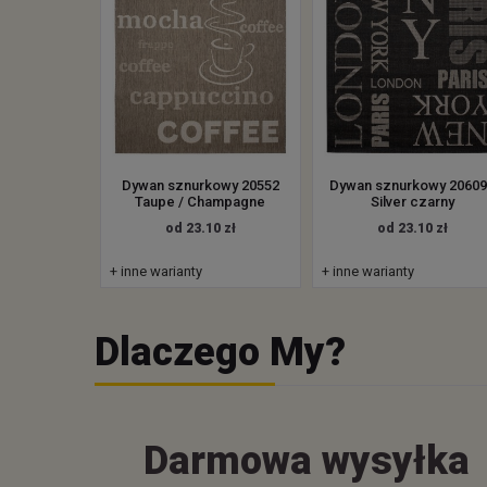
Dywan sznurkowy 20552
Dywan sznurkowy 20609
Taupe / Champagne
Silver czarny
od 23.10 zł
od 23.10 zł
+ inne warianty
+ inne warianty
Dlaczego My?
Darmowa wysyłka