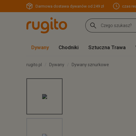
Darmowa dostawa dywanów od 249 zł
czas rea
Dywany
Chodniki
Sztuczna Trawa
rugito.pl
Dywany
Dywany sznurkowe