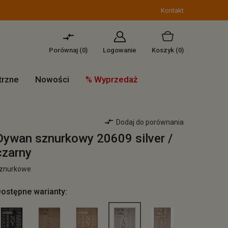
Kontakt
Porównaj (
0
)
Logowanie
Koszyk
(0)
trzne
Nowości
% Wyprzedaż
Dodaj do porównania
Dywan sznurkowy 20609 silver /
czarny
znurkowe
ostępne warianty: