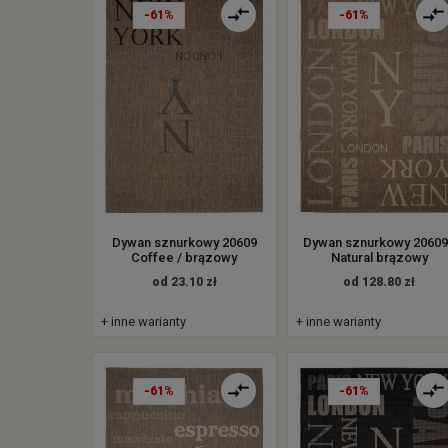
-61%
-61%
Dywan sznurkowy 20609
Dywan sznurkowy 20609
Coffee / brązowy
Natural brązowy
od 23.10 zł
od 128.80 zł
+ inne warianty
+ inne warianty
-61%
-61%