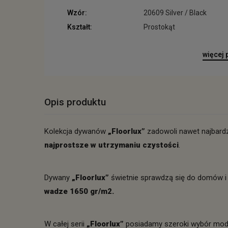
Wzór:
20609 Silver / Black
Kształt:
Prostokąt
więcej
Opis produktu
Kolekcja dywanów
„Floorlux”
zadowoli nawet najbardz
najprostsze w utrzymaniu czystości
.
Dywany
„Floorlux”
świetnie sprawdzą się do domów i
wadze 1650 gr/m2.
W całej serii
„Floorlux”
posiadamy szeroki wybór model