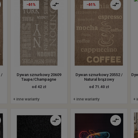
-61%
-61%
 /
Dywan sznurkowy 20609
Dywan sznurkowy 20552 /
Dyw
Taupe/Champagne
Natural brązowy
od 42 zł
od 71.40 zł
+ inne warianty
+ inne warianty
+ 