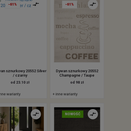
-61%
-61%
an sznurkowy 20552 Silver
Dywan sznurkowy 20552
/ czarny
Champagne / Taupe
od 23.10 zł
od 98 zł
inne warianty
+ inne warianty
NOWOŚĆ