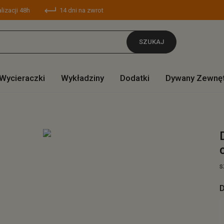
lizacji 48h
14 dni na zwrot
SZUKAJ
Wycieraczki
Wykładziny
Dodatki
Dywany Zewnę
s
D