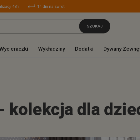
lizacji 48h
14 dni na zwrot
SZUKAJ
Wycieraczki
Wykładziny
Dodatki
Dywany Zewnę
 kolekcja dla dziec