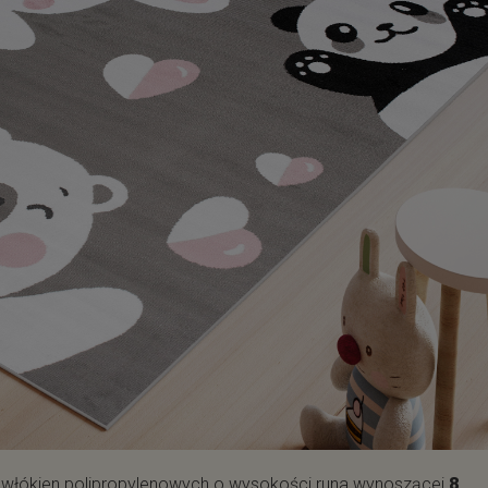
włókien polipropylenowych o wysokości runa wynoszącej
8