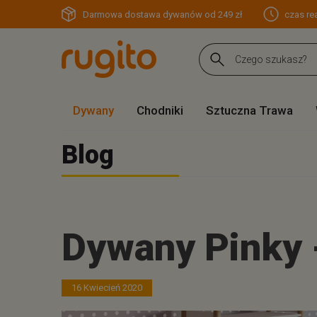
Darmowa dostawa dywanów od 249 zł
czas rea
Dywany
Chodniki
Sztuczna Trawa
Blog
Dywany Pinky -
16 Kwiecień 2020