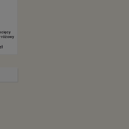
ecięcy
Dywan dziecięcy
Dywan dziecięcy
 różowy
PINKY DROGA
PINKY Kwadraty
MIASTO różowy
różowy
zł
od 30.60 zł
od 0 zł