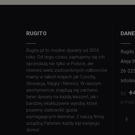
RUGITO
DANE
Rugito.pl to modne dywany od 2016
Rugito
roku. Od tego czasu zajmujemy się ich
Aleja 
sprzedażą nie tylko w Polsce, ale
również wielu zadowolonych odbiorców
26-22
mamy w takich krajach jak Czechy,
Infoli
Słowacja, Węgry i Niemcy. W naszym
asortymencie znajdują się zarówno
+
tel.
tanie dywany na każdą kieszeń, jak i
e-mail:
bardziej ekskluzywne wyroby, które
powinny zadowolić gusta
wymagających klientów. Z naszą firmą
urządzą Państwo każdy kąt swojego
domu!