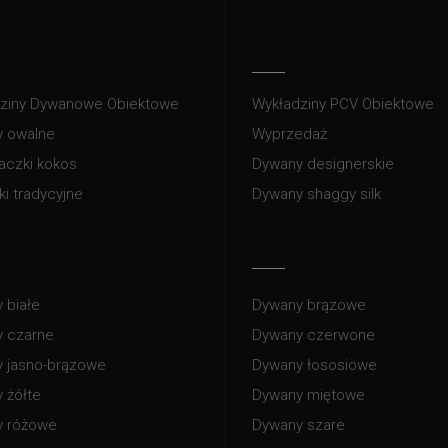
ziny Dywanowe Obiektowe
Wykładziny PCV Obiektowe
 owalne
Wyprzedaż
aczki kokos
Dywany designerskie
ki tradycyjne
Dywany shaggy silk
 białe
Dywany brązowe
 czarne
Dywany czerwone
 jasno-brązowe
Dywany łososiowe
 żółte
Dywany miętowe
y różowe
Dywany szare