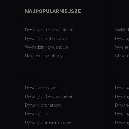
NAJPOPULARNIEJSZE
Dywany butelkowa zieleń
Wykład
Dywany młodzieżowe
Dywany
Wykładziny dywanowe
Wycier
Nakładki na schody
Chodni
Dywany beżowe
Dywany
Dywany butelkowa zieleń
Dywany
Dywany granatowe
Dywany
Dywany lilac
Dywany
Dywany pomarańczowe
Dywan