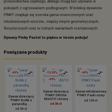
przewodnictwa cieplnego, dlatego mogą być używane w
pokojach z ogrzewaniem podłogowym. W kolekcji dywanów
PINKY znajduje się szeroka gama nowoczesnych oraz
młodzieżowych wzorów , między innymi geometrycznych,
florystycznych oraz w rożnych wariantach rozmiarowych.
Dywany Pinky Pastel to piękno w twoim pokoju!
Powiązane produkty
-49%
-15.00%
-49%
-49%
Dywan dziecięcy
Dywan młodzieżowy
PINKY DROGA
PINKY Paski szary
Dywan dziecięcy
MIASTO różowy
PINKY Królik z
od 135 zł
parasolką ...
od 36 zł
od 36 zł