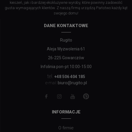
kieszeń, jak i bardziej ekskluzywne wyroby, które powinny zadowolić
gusta wymagających klientów. Z naszą firmą urządzą Państwo każdy kąt
swojego domu!
DANE KONTAKTOWE
Rugito
Aleja Wyzwolenia 61
26-225 Gowarczów
Infolinia pon-pt 10:00-15:00
tel.
+48 506 404 185
biuro@rugito.pl
e-mail:
INFORMACJE
O firmie