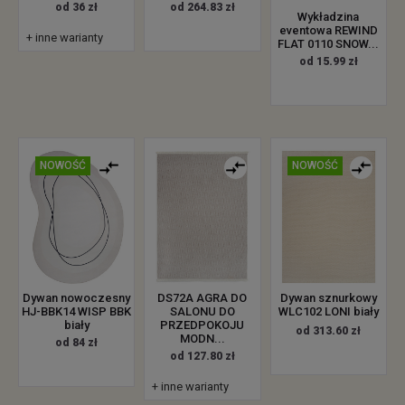
od 36 zł
od 264.83 zł
Wykładzina
eventowa REWIND
+ inne warianty
FLAT 0110 SNOW...
od 15.99 zł
NOWOŚĆ
NOWOŚĆ
Dywan nowoczesny
DS72A AGRA DO
Dywan sznurkowy
HJ-BBK14 WISP BBK
SALONU DO
WLC102 LONI biały
biały
PRZEDPOKOJU
od 313.60 zł
MODN...
od 84 zł
od 127.80 zł
+ inne warianty