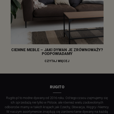
CIEMNE MEBLE – JAKI DYWAN JE ZRÓWNOWAŻY?
PODPOWIADAMY
CZYTAJ WIĘCEJ
RUGITO
Rugito.pl to modne dywany od 2016 roku. Od tego czasu zajmujemy się
ich sprzedażą nie tylko w Polsce, ale również wielu zadowolonych
odbiorców mamy w takich krajach jak Czechy, Słowacja, Węgry i Niemcy.
W naszym asortymencie znajdują się zarówno tanie dywany na każdą