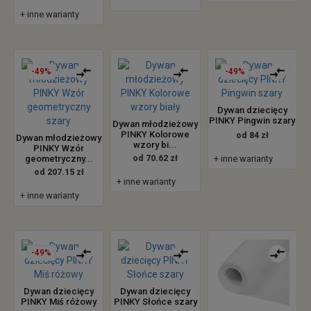
+ inne warianty
-49%
-49%
Dywan dziecięcy
PINKY Pingwin szary
Dywan młodzieżowy
PINKY Kolorowe
od 84 zł
Dywan młodzieżowy
wzory bi...
PINKY Wzór
geometryczny...
od 70.62 zł
+ inne warianty
od 207.15 zł
+ inne warianty
+ inne warianty
-49%
Dywan dziecięcy
Dywan dziecięcy
PINKY Miś różowy
PINKY Słońce szary