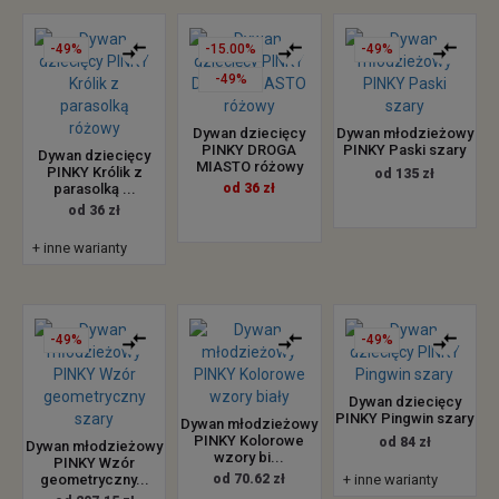
-49%
-15.00%
-49%
-49%
Dywan dziecięcy
Dywan młodzieżowy
PINKY DROGA
PINKY Paski szary
Dywan dziecięcy
MIASTO różowy
PINKY Królik z
od 135 zł
parasolką ...
od 36 zł
od 36 zł
+ inne warianty
-49%
-49%
Dywan dziecięcy
PINKY Pingwin szary
Dywan młodzieżowy
PINKY Kolorowe
od 84 zł
Dywan młodzieżowy
wzory bi...
PINKY Wzór
geometryczny...
od 70.62 zł
+ inne warianty