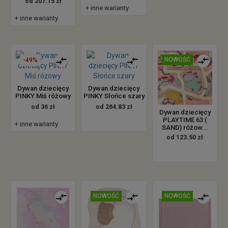
od 207.15 zł
+ inne warianty
+ inne warianty
NOWOŚĆ
-49%
Dywan dziecięcy
Dywan dziecięcy
PINKY Miś różowy
PINKY Słońce szary
od 36 zł
od 264.83 zł
Dywan dziecięcy
PLAYTIME 63 (
+ inne warianty
SAND) różow...
od 123.50 zł
NOWOŚĆ
NOWOŚĆ