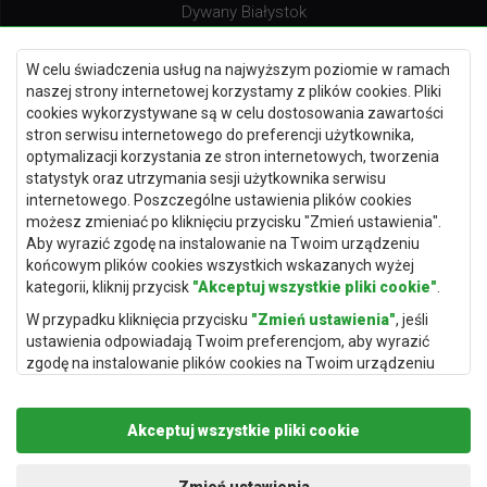
Dywany Białystok
W celu świadczenia usług na najwyższym poziomie w ramach
naszej strony internetowej korzystamy z plików cookies. Pliki
Dywany Kielce
cookies wykorzystywane są w celu dostosowania zawartości
stron serwisu internetowego do preferencji użytkownika,
Dywany Gdańsk
optymalizacji korzystania ze stron internetowych, tworzenia
Dywany Toruń
statystyk oraz utrzymania sesji użytkownika serwisu
internetowego. Poszczególne ustawienia plików cookies
Dywany Bydgoszcz
możesz zmieniać po kliknięciu przycisku "Zmień ustawienia".
Aby wyrazić zgodę na instalowanie na Twoim urządzeniu
końcowym plików cookies wszystkich wskazanych wyżej
kategorii, kliknij przycisk
"Akceptuj wszystkie pliki cookie"
.
Dywany Łódź
W przypadku kliknięcia przycisku
"Zmień ustawienia"
, jeśli
Dywany Katowice
ustawienia odpowiadają Twoim preferencjom, aby wyrazić
zgodę na instalowanie plików cookies na Twoim urządzeniu
Dywany Rzeszów
końcowym w wybranym przez Ciebie zakresie, kliknij przycisk
Dywany Częstochowa
"Zapisz i zaakceptuj"
.
Akceptuj wszystkie pliki cookie
Podstawą przetwarzania danych osobowych, w zakresie w
jakim pliki cookie będą je zawierać, jest uzasadniony interes
administratora danych osobowych (Rugito Radosław Bartosik z