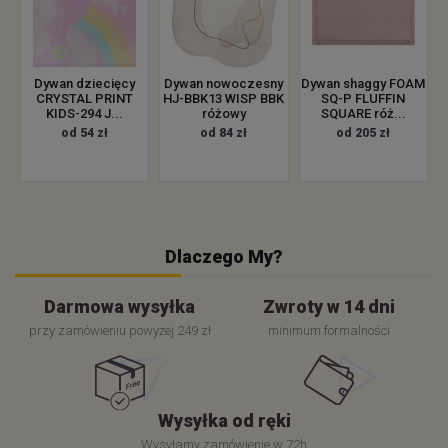
Dywan dziecięcy
Dywan nowoczesny
Dywan shaggy FOAM
CRYSTAL PRINT
HJ-BBK13 WISP BBK
SQ-P FLUFFIN
KIDS-294 J...
różowy
SQUARE róż...
od 54 zł
od 84 zł
od 205 zł
Dlaczego My?
Darmowa wysyłka
Zwroty w 14 dni
przy zamówieniu powyżej 249 zł
minimum formalności
Wysyłka od ręki
Wysyłamy zamówienie w 72h