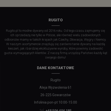
RUGITO
Rugito.pl to modne dywany od 2016 roku. Od tego czasu zajmujemy się
ich sprzedażą nie tylko w Polsce, ale również wielu zadowolonych
odbiorców mamy w takich krajach jak Czechy, Słowacja, Węgry i Niemcy.
W naszym asortymencie znajdują się zarówno tanie dywany na każdą
kieszeń, jak i bardziej ekskluzywne wyroby, które powinny zadowolić
gusta wymagających klientów. Z naszą firmą urządzą Państwo każdy kąt
swojego domu!
DANE KONTAKTOWE
Rugito
Aleja Wyzwolenia 61
26-225 Gowarczów
Infolinia pon-pt 10:00-15:00
tel.
+48 506 404 185