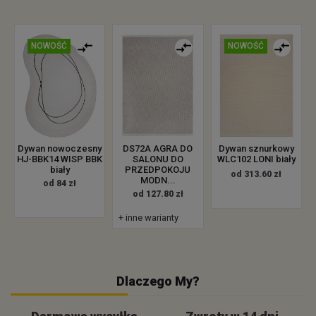
NOWOŚĆ
NOWOŚĆ
Dywan nowoczesny
DS72A AGRA DO
Dywan sznurkowy
HJ-BBK14 WISP BBK
SALONU DO
WLC102 LONI biały
biały
PRZEDPOKOJU
od 313.60 zł
MODN...
od 84 zł
od 127.80 zł
+ inne warianty
Dlaczego My?