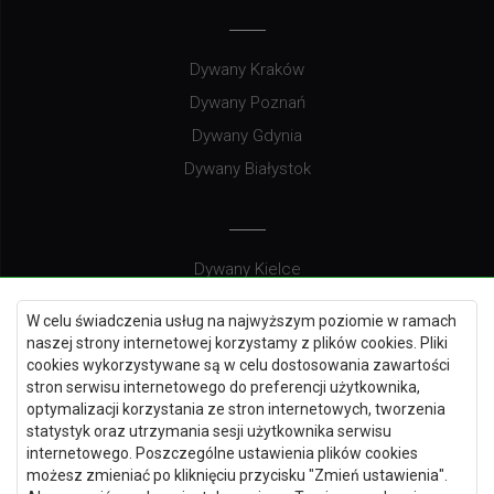
Dywany Kraków
Dywany Poznań
Dywany Gdynia
Dywany Białystok
Dywany Kielce
Dywany Gdańsk
W celu świadczenia usług na najwyższym poziomie w ramach
Dywany Toruń
naszej strony internetowej korzystamy z plików cookies. Pliki
cookies wykorzystywane są w celu dostosowania zawartości
Dywany Bydgoszcz
stron serwisu internetowego do preferencji użytkownika,
optymalizacji korzystania ze stron internetowych, tworzenia
statystyk oraz utrzymania sesji użytkownika serwisu
internetowego. Poszczególne ustawienia plików cookies
Dywany Łódź
możesz zmieniać po kliknięciu przycisku "Zmień ustawienia".