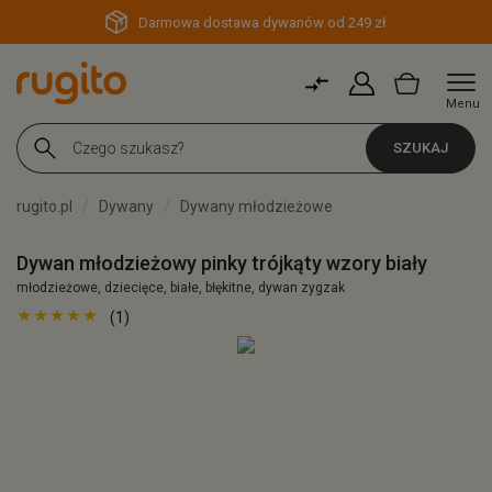
Darmowa dostawa dywanów od 249 zł
Menu
SZUKAJ
rugito.pl
Dywany
Dywany młodzieżowe
Dywan młodzieżowy pinky trójkąty wzory biały
młodzieżowe, dziecięce, białe, błękitne, dywan zygzak
(1)