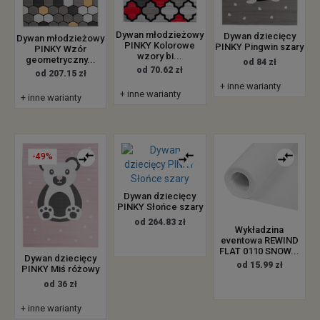
Dywan młodzieżowy
Dywan dziecięcy
Dywan młodzieżowy
PINKY Kolorowe
PINKY Pingwin szary
PINKY Wzór
wzory bi...
geometryczny...
od 84 zł
od 70.62 zł
od 207.15 zł
+ inne warianty
+ inne warianty
+ inne warianty
-49%
Dywan dziecięcy
PINKY Słońce szary
od 264.83 zł
Wykładzina
eventowa REWIND
FLAT 0110 SNOW...
Dywan dziecięcy
od 15.99 zł
PINKY Miś różowy
od 36 zł
+ inne warianty