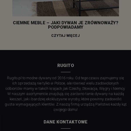
CIEMNE MEBLE – JAKI DYWAN JE ZRÓWNOWAŻY?
PODPOWIADAMY
CZYTAJ WIĘCEJ
RUGITO
Rugito.pl to modne dywany od 2016 roku. Od tego czasu zajmujemy się
ich sprzedażą nie tylko w Polsce, ale również wielu zadowolonych
odbiorców mamy w takich krajach jak Czechy, Słowacja, Węgry i Niemcy.
W naszym asortymencie znajdują się zarówno tanie dywany na każdą
kieszeń, jak i bardziej ekskluzywne wyroby, które powinny zadowolić
gusta wymagających klientów. Z naszą firmą urządzą Państwo każdy kąt
swojego domu!
DANE KONTAKTOWE