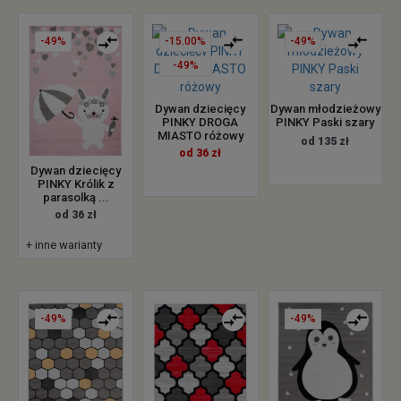
-49%
-15.00%
-49%
-49%
Dywan dziecięcy
Dywan młodzieżowy
PINKY DROGA
PINKY Paski szary
MIASTO różowy
od 135 zł
od 36 zł
Dywan dziecięcy
PINKY Królik z
parasolką ...
od 36 zł
+ inne warianty
-49%
-49%