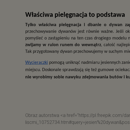
Właściwa pielęgnacja to podstawa
Tylko właściwa pielęgnacja i dbanie o dywan zap
przechowywanie dywanów jest równie ważne. Jeśli okres 
pomyśleć o zastąpieniu na ten czas drogiego modelu n
zwijamy w rulon runem do wewnątrz
, całość najle
Tak przygotowany dywan przechowujemy w suchym mie
Wycieraczki
 pomogą uniknąć nadmiaru jesiennych zanie
miejscu. Doskonale sprawdzają się też gumowe ociekac
nie wyrobimy sobie nawyku zdejmowania butów i ku
Obraz autorstwa <a href="https://pl.freepik.com/d
liscmi_10752734.htm#query=jesien%20dywan&posi