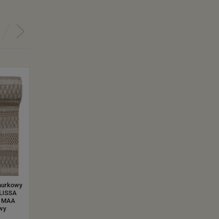
nurkowy
Chodnik sznurkowy
Chodnik sznurkowy
LISSA
KF84A MELISSA
KE63A MELISSA
 MAA
CHODNIK MAA
CHODNIK MAA szary
wy
brązowy
od 65.45 zł