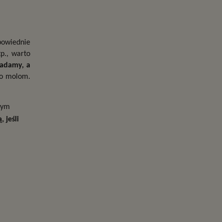
owiednie 
p., warto 
adamy, a 
ko molom. 
ym 
jeśli 