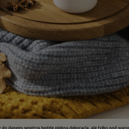
o danego wnętrza będzie piękną dekoracją, ale tylko pod warun