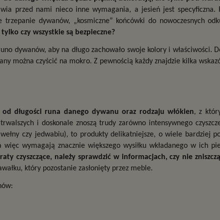
wia przed nami nieco inne wymagania, a jesień jest specyficzna.
tylko czy wszystkie są bezpieczne?
no dywanów, aby na długo zachowało swoje kolory i właściwości. Do
any można czyścić na mokro. Z pewnością każdy znajdzie kilka wskaz
ie od długości runa danego dywanu oraz rodzaju włókien
, z któr
rwalszych i doskonale znoszą trudy zarówno intensywnego czyszczeni
ełny czy jedwabiu), to produkty delikatniejsze, o wiele bardziej p
 a więc wymagają znacznie większego wysiłku wkładanego w ich piel
raty czyszczące, należy sprawdzić w informacjach, czy nie zniszcz
awałku, który pozostanie zasłonięty przez meble.
nów: