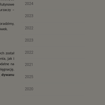
2024
Rutynowe 
porządki, domowe sposoby usuwania plam, tradycyjne trzepanie dywanów, „kosmiczne” końcówki do nowoczesnych odkurzaczy – 
2023
radzimy, 
2022
ówek.
2023
2022
ych został 
a, jak i 
odatne na 
2021
ęgnację. 
ą dywanu 
2025
2020