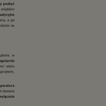
y pozbyć 
o miękkim 
adycyjne 
nu, a po 
tanie na 
leśni, w 
gularnie 
ci wielu 
przętem, 
eratura 
i dywanu 
yłącznie 