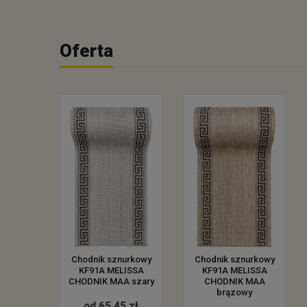
Oferta
urkowy
Chodnik sznurkowy
Chodnik sznurkowy
LISSA
KF91A MELISSA
KF91A MELISSA
 MAA
CHODNIK MAA szary
CHODNIK MAA
wy
brązowy
od 65.45 zł