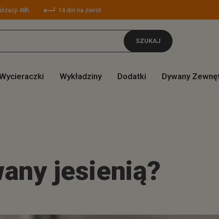
lizacji 48h
14 dni na zwrot
SZUKAJ
Wycieraczki
Wykładziny
Dodatki
Dywany Zewnę
any jesienią?