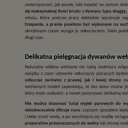
zanieczyszczeń, jak piasek, lubi osiadać na samym dnie,
się maksymalnej ilości brudu z dywanu typu shaggy, 
włosiu, które podczas pracy dokładnie wyczesuje na
trzepanie, a pranie powinno być wykonane na suc
określonym czasie wciąga je odkurzaczem. Takie pods
długi czas.
Delikatna pielęgnacja dywanów wełn
Naturalne włókna wełniane nie lubią nadmiaru wilgoc
związku z czym używanie odkurzaczy piorących będzi
odkurzać zarówno z prawej, jak i lewej strony
 zw
wełnianych modeli zapewniają, że bez obaw można je c
który może uszkodzić, a nawet powyrywać delikatną we
Nie można stosować tutaj myjek parowych do wyw
nieodwracalnie sfilcuje runo. 
Lepszym sposobem będzie
i lekko zrosić wodą, a po wyschnięciu jej resztkę wcią
preparatów przeznaczonych do wełny
 lub zimnej wo