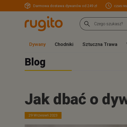
Darmowa dostawa dywanów od 249 zł
czas rea
Dywany
Chodniki
Sztuczna Trawa
Blog
Jak dbać o dyw
29 Wrzesień 2023