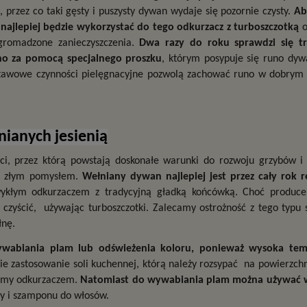
 przez co taki gęsty i puszysty dywan wydaje się pozornie czysty. 
Ab
najlepiej będzie wykorzystać do tego odkurzacz z turboszczotką
 
gromadzone zanieczyszczenia. 
Dwa razy do roku sprawdzi się tr
ho za pomocą specjalnego proszku
, którym posypuje się runo dywa
tawowe czynności pielęgnacyjne pozwolą zachować runo w dobrym s
ianych jesienią
i, przez którą powstają doskonałe warunki do rozwoju grzybów i p
e złym pomysłem. 
Wełniany dywan najlepiej jest przez cały rok re
ykłym odkurzaczem z tradycyjną gładką końcówką. Choć producen
zyścić,  używając turboszczotki. Zalecamy ostrożność z tego typu s
łnę.
abiania plam lub odświeżenia koloru, ponieważ wysoka temp
 zastosowanie soli kuchennej, którą należy rozsypać  na powierzchn
gamy odkurzaczem. 
Natomiast do wywabiania plam można używać w
dy i szamponu do włosów.