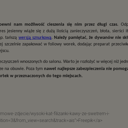
ewni nam możliwość cieszenia się nim przez długi czas.
 Odp
jesienny wiąże się z dużą ilością zanieczyszczeń, błota, sierści it
p. tańszą 
wersją sznurkową
. 
Należy pamiętać, że dywanów nie skł
piej szczelnie zapakować w foliowy worek, dodając preparat przeciw
jscu.
czyszczeń wnoszonych do salonu. Warto je rozłożyć w więcej niż jedn
ze na obuwie. Poza tym 
nawet najlepsze zabezpieczenia nie pomogą, 
rtek w przeznaczonych do tego miejscach.
armowe-zdjecie/wysoki-kat-filizanki-kawy-ze-swetrem-i-
tion=3&from_view=search&track=ais">Freepik</a>