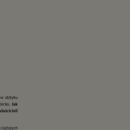
w dotyku 
erko. 
Jak 
ścicieli 
cięższych 