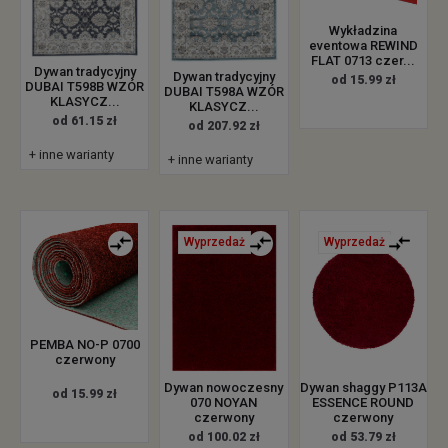
Wykładzina
eventowa REWIND
FLAT 0713 czer...
Dywan tradycyjny
Dywan tradycyjny
od 15.99 zł
DUBAI T598B WZÓR
DUBAI T598A WZÓR
KLASYCZ...
KLASYCZ...
od 61.15 zł
od 207.92 zł
+ inne warianty
+ inne warianty
Wyprzedaż
Wyprzedaż
PEMBA NO-P 0700
czerwony
Dywan nowoczesny
Dywan shaggy P113A
od 15.99 zł
070 NOYAN
ESSENCE ROUND
czerwony
czerwony
od 100.02 zł
od 53.79 zł