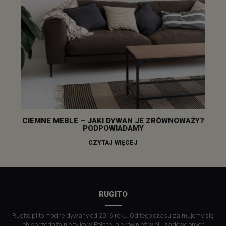
CIEMNE MEBLE – JAKI DYWAN JE ZRÓWNOWAŻY?
PODPOWIADAMY
CZYTAJ WIĘCEJ
RUGITO
Rugito.pl to modne dywany od 2016 roku. Od tego czasu zajmujemy się
ich sprzedażą nie tylko w Polsce, ale również wielu zadowolonych