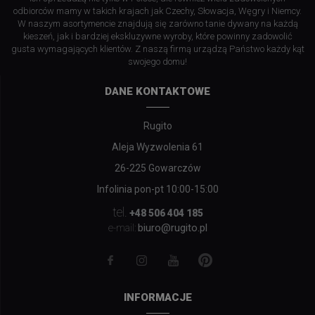
odbiorców mamy w takich krajach jak Czechy, Słowacja, Węgry i Niemcy.
W naszym asortymencie znajdują się zarówno tanie dywany na każdą
kieszeń, jak i bardziej ekskluzywne wyroby, które powinny zadowolić
gusta wymagających klientów. Z naszą firmą urządzą Państwo każdy kąt
swojego domu!
DANE KONTAKTOWE
Rugito
Aleja Wyzwolenia 61
26-225 Gowarczów
Infolinia pon-pt 10:00-15:00
tel.
+48 506 404 185
biuro@rugito.pl
e-mail:
INFORMACJE