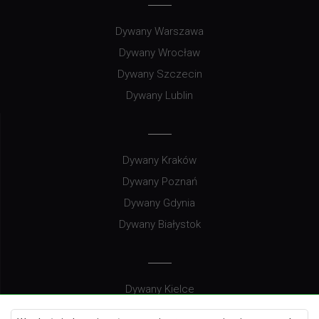
Dywany Warszawa
Dywany Wrocław
Dywany Szczecin
Dywany Lublin
Dywany Kraków
Dywany Poznań
Dywany Gdynia
Dywany Białystok
Dywany Kielce
Dywany Gdańsk