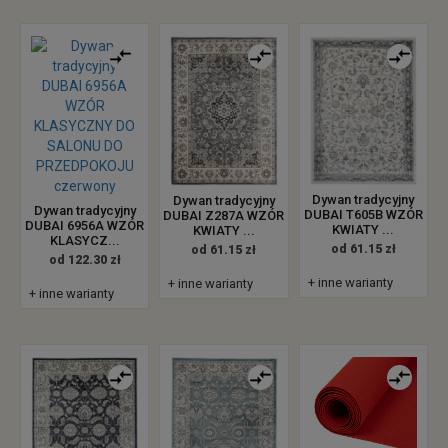
Dywan tradycyjny
Dywan tradycyjny
Dywan tradycyjny
DUBAI T605B WZÓR
DUBAI Z287A WZÓR
DUBAI 6956A WZÓR
KWIATY ...
KWIATY ...
KLASYCZ...
od 61.15 zł
od 61.15 zł
od 122.30 zł
+ inne warianty
+ inne warianty
+ inne warianty