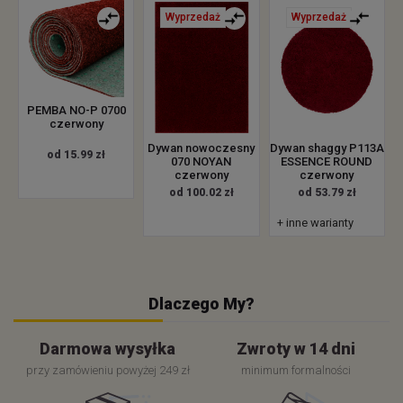
Wyprzedaż
Wyprzedaż
PEMBA NO-P 0700
czerwony
Dywan nowoczesny
Dywan shaggy P113A
od 15.99 zł
070 NOYAN
ESSENCE ROUND
czerwony
czerwony
od 100.02 zł
od 53.79 zł
+ inne warianty
Dlaczego My?
Darmowa wysyłka
Zwroty w 14 dni
przy zamówieniu powyżej 249 zł
minimum formalności