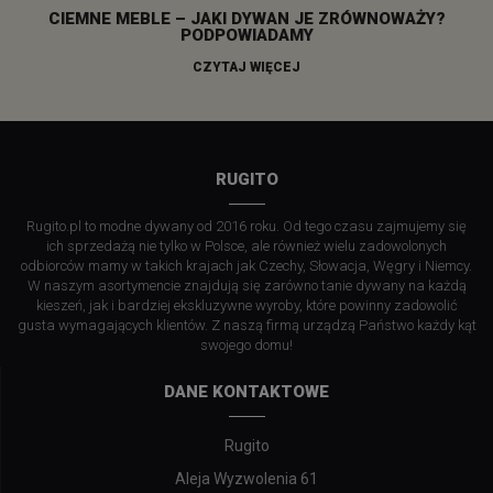
CIEMNE MEBLE – JAKI DYWAN JE ZRÓWNOWAŻY?
PODPOWIADAMY
CZYTAJ WIĘCEJ
RUGITO
Rugito.pl to modne dywany od 2016 roku. Od tego czasu zajmujemy się
ich sprzedażą nie tylko w Polsce, ale również wielu zadowolonych
odbiorców mamy w takich krajach jak Czechy, Słowacja, Węgry i Niemcy.
W naszym asortymencie znajdują się zarówno tanie dywany na każdą
kieszeń, jak i bardziej ekskluzywne wyroby, które powinny zadowolić
gusta wymagających klientów. Z naszą firmą urządzą Państwo każdy kąt
swojego domu!
DANE KONTAKTOWE
Rugito
Aleja Wyzwolenia 61