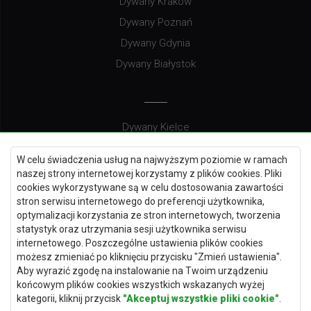
Dywany Kraków
Dywany Poznań
Dywany Gdynia
Dywany Białystok
Dywany Kielce
Dywany Gdańsk
W celu świadczenia usług na najwyższym poziomie w ramach
Dywany Toruń
naszej strony internetowej korzystamy z plików cookies. Pliki
cookies wykorzystywane są w celu dostosowania zawartości
Dywany Bydgoszcz
stron serwisu internetowego do preferencji użytkownika,
optymalizacji korzystania ze stron internetowych, tworzenia
statystyk oraz utrzymania sesji użytkownika serwisu
internetowego. Poszczególne ustawienia plików cookies
Dywany Łódź
możesz zmieniać po kliknięciu przycisku "Zmień ustawienia".
Aby wyrazić zgodę na instalowanie na Twoim urządzeniu
Dywany Katowice
końcowym plików cookies wszystkich wskazanych wyżej
Dywany Rzeszów
kategorii, kliknij przycisk
"Akceptuj wszystkie pliki cookie"
.