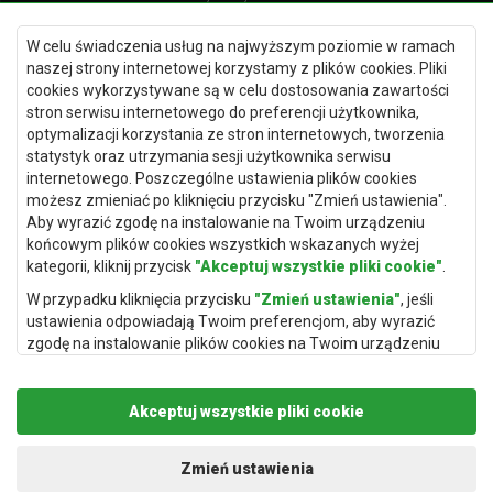
Dywany Gdańsk
W celu świadczenia usług na najwyższym poziomie w ramach
Dywany Toruń
naszej strony internetowej korzystamy z plików cookies. Pliki
cookies wykorzystywane są w celu dostosowania zawartości
Dywany Bydgoszcz
stron serwisu internetowego do preferencji użytkownika,
optymalizacji korzystania ze stron internetowych, tworzenia
statystyk oraz utrzymania sesji użytkownika serwisu
internetowego. Poszczególne ustawienia plików cookies
Dywany Łódź
możesz zmieniać po kliknięciu przycisku "Zmień ustawienia".
Aby wyrazić zgodę na instalowanie na Twoim urządzeniu
Dywany Katowice
końcowym plików cookies wszystkich wskazanych wyżej
Dywany Rzeszów
kategorii, kliknij przycisk
"Akceptuj wszystkie pliki cookie"
.
Dywany Częstochowa
W przypadku kliknięcia przycisku
"Zmień ustawienia"
, jeśli
ustawienia odpowiadają Twoim preferencjom, aby wyrazić
zgodę na instalowanie plików cookies na Twoim urządzeniu
końcowym w wybranym przez Ciebie zakresie, kliknij przycisk
"Zapisz i zaakceptuj"
.
Akceptuj wszystkie pliki cookie
Podstawą przetwarzania danych osobowych, w zakresie w
jakim pliki cookie będą je zawierać, jest uzasadniony interes
Copyright © 2019
Rugito
. Wszelkie prawa zastrzeżone.
administratora danych osobowych (Rugito Radosław Bartosik z
Projekt i realizacja:
dimax.pl
Zmień ustawienia
siedzibą w Gowarczowie, ul. Aleja Wyzwolenia 61, 26-225