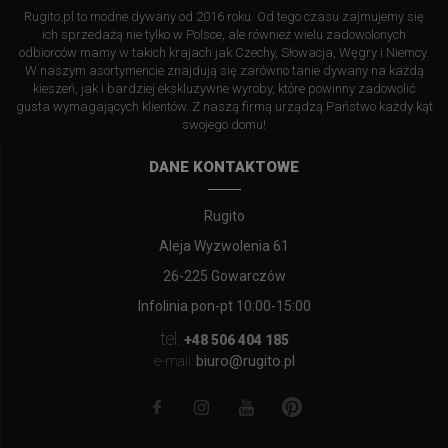
Rugito.pl to modne dywany od 2016 roku. Od tego czasu zajmujemy się
ich sprzedażą nie tylko w Polsce, ale również wielu zadowolonych
odbiorców mamy w takich krajach jak Czechy, Słowacja, Węgry i Niemcy.
W naszym asortymencie znajdują się zarówno tanie dywany na każdą
kieszeń, jak i bardziej ekskluzywne wyroby, które powinny zadowolić
gusta wymagających klientów. Z naszą firmą urządzą Państwo każdy kąt
swojego domu!
DANE KONTAKTOWE
Rugito
Aleja Wyzwolenia 61
26-225 Gowarczów
Infolinia pon-pt 10:00-15:00
tel.
+48 506 404 185
biuro@rugito.pl
e-mail: