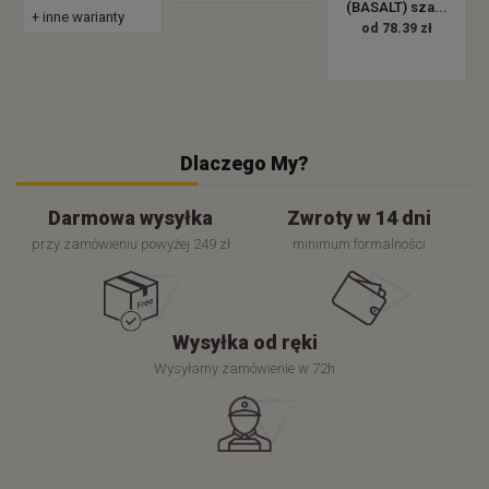
(BASALT) sza...
+ inne warianty
od 78.39 zł
Dlaczego My?
Darmowa wysyłka
Zwroty w 14 dni
przy zamówieniu powyżej 249 zł
minimum formalności
Wysyłka od ręki
Wysyłamy zamówienie w 72h