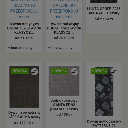
LUNTA GRREP 2236
ANTRACIET szary
od 27.34 zł
Dywan tradycyjny
Dywan tradycyjny
DUBAI T598B WZÓR
DUBAI T598A WZÓR
KLASYCZ...
KLASYCZ...
od 61.15 zł
od 207.92 zł
+ inne warianty
+ inne warianty
NOWOŚĆ
NOWOŚĆ
NOWOŚĆ
Jednokolorowy
SANTA FE 92
(GRANITE) szary
Dywan zewnętrzny
od 130 zł
4300 CALMA szary
Dywan nowoczesny
od 170.40 zł
PATTERNS 95