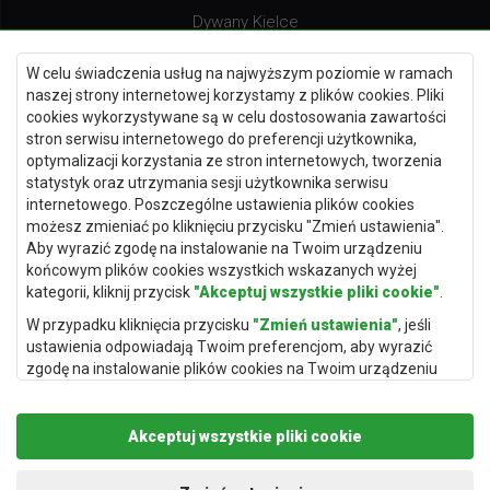
Dywany Kielce
Dywany Gdańsk
W celu świadczenia usług na najwyższym poziomie w ramach
Dywany Toruń
naszej strony internetowej korzystamy z plików cookies. Pliki
cookies wykorzystywane są w celu dostosowania zawartości
Dywany Bydgoszcz
stron serwisu internetowego do preferencji użytkownika,
optymalizacji korzystania ze stron internetowych, tworzenia
statystyk oraz utrzymania sesji użytkownika serwisu
internetowego. Poszczególne ustawienia plików cookies
Dywany Łódź
możesz zmieniać po kliknięciu przycisku "Zmień ustawienia".
Aby wyrazić zgodę na instalowanie na Twoim urządzeniu
Dywany Katowice
końcowym plików cookies wszystkich wskazanych wyżej
Dywany Rzeszów
kategorii, kliknij przycisk
"Akceptuj wszystkie pliki cookie"
.
Dywany Częstochowa
W przypadku kliknięcia przycisku
"Zmień ustawienia"
, jeśli
ustawienia odpowiadają Twoim preferencjom, aby wyrazić
zgodę na instalowanie plików cookies na Twoim urządzeniu
końcowym w wybranym przez Ciebie zakresie, kliknij przycisk
"Zapisz i zaakceptuj"
.
Akceptuj wszystkie pliki cookie
Podstawą przetwarzania danych osobowych, w zakresie w
jakim pliki cookie będą je zawierać, jest uzasadniony interes
Copyright © 2019
Rugito
. Wszelkie prawa zastrzeżone.
administratora danych osobowych (Rugito Radosław Bartosik z