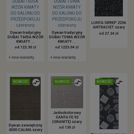
LUNTA GRREP 2236
ANTRACIET szary
Dywan tradycyjny
Dywan tradycyjny
od 27.34 zł
DUBAI T605A WZÓR
DUBAI T598A WZÓR
KWIATY ...
KWIATY ...
od 122.30 zł
od 1223.04 zł
+ inne warianty
+ inne warianty
NOWOŚĆ
NOWOŚĆ
NOWOŚĆ
Jednokolorowy
SANTA FE 92
(GRANITE) szary
Dywan zewnętrzny
od 130 zł
4300 CALMA szary