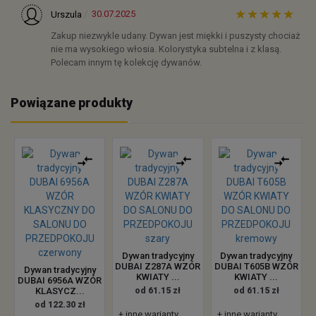
30.07.2025
Urszula
Zakup niezwykle udany. Dywan jest miękki i puszysty chociaż
nie ma wysokiego włosia. Kolorystyka subtelna i z klasą.
Polecam innym tę kolekcję dywanów.
Powiązane produkty
Dywan tradycyjny
Dywan tradycyjny
DUBAI Z287A WZÓR
DUBAI T605B WZÓR
Dywan tradycyjny
KWIATY ...
KWIATY ...
DUBAI 6956A WZÓR
KLASYCZ...
od 61.15 zł
od 61.15 zł
od 122.30 zł
+ inne warianty
+ inne warianty