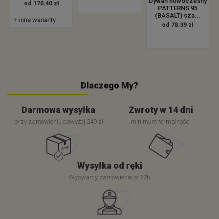
Dywan nowoczesny
od 170.40 zł
PATTERNS 95
(BASALT) sza...
+ inne warianty
od 78.39 zł
Dlaczego My?
Darmowa wysyłka
Zwroty w 14 dni
przy zamówieniu powyżej 249 zł
minimum formalności
Wysyłka od ręki
Wysyłamy zamówienie w 72h