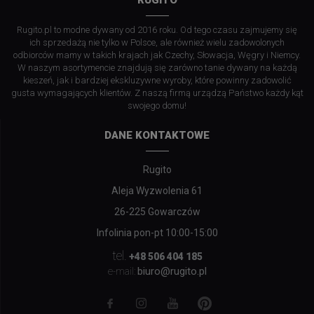
Rugito.pl to modne dywany od 2016 roku. Od tego czasu zajmujemy się
ich sprzedażą nie tylko w Polsce, ale również wielu zadowolonych
odbiorców mamy w takich krajach jak Czechy, Słowacja, Węgry i Niemcy.
W naszym asortymencie znajdują się zarówno tanie dywany na każdą
kieszeń, jak i bardziej ekskluzywne wyroby, które powinny zadowolić
gusta wymagających klientów. Z naszą firmą urządzą Państwo każdy kąt
swojego domu!
DANE KONTAKTOWE
Rugito
Aleja Wyzwolenia 61
26-225 Gowarczów
Infolinia pon-pt 10:00-15:00
tel.
+48 506 404 185
biuro@rugito.pl
e-mail: