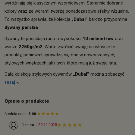
wyróżniają się klasycznym wzornictwem. Starannie dobrane
kolory wraz ze worami tworzą ponadczasowe efekty wizualne.
To wszystko sprawia, że kolekcja
„Dubai”
bardzo przypomina
dywany perskie
.
Dywany te posiadają runo o wysokości
10 milimetrów
oraz
wadze
2250gr/m2
. Warto zwrócić uwagę na właśnie te
produkty, ponieważ sprawdzą się one w nowoczesnych,
stylowych wnętrzach jak i tych, które mają już swoje lata.
Całą kolekcję stylowych dywanów
„Dubai”
można zobaczyć –
tutaj
-.
Opinie o produkcie
Średnia ocen:
5.00
20.11.2025
Danuta