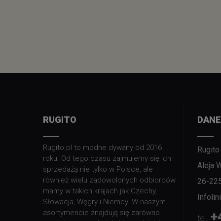
RUGITO
DANE
Rugito.pl to modne dywany od 2016
Rugito
roku. Od tego czasu zajmujemy się ich
Aleja 
sprzedażą nie tylko w Polsce, ale
również wielu zadowolonych odbiorców
26-22
mamy w takich krajach jak Czechy,
Infoli
Słowacja, Węgry i Niemcy. W naszym
asortymencie znajdują się zarówno
+
tel.