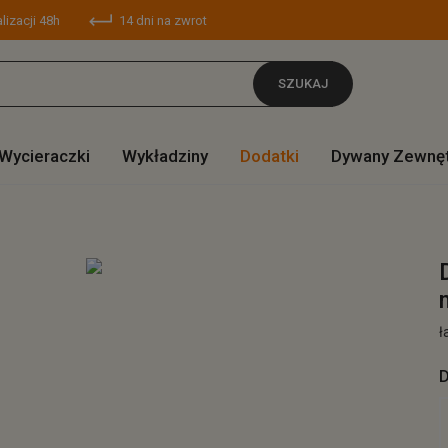
lizacji 48h
14 dni na zwrot
SZUKAJ
Wycieraczki
Wykładziny
Dodatki
Dywany Zewnę
ł
D