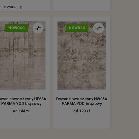
inne warianty
NOWOŚĆ
NOWOŚĆ
ywan nowoczesny UE68A
Dywan nowoczesny NW05A
PARMA YDD brązowy
PARMA YDD brązowy
od 144 zł
od 120 zł