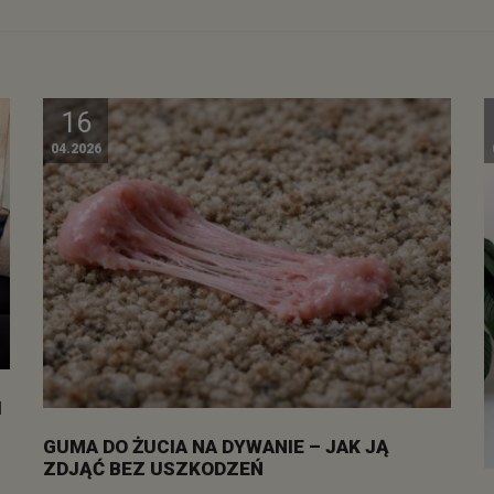
16
04.2026
I
GUMA DO ŻUCIA NA DYWANIE – JAK JĄ
ZDJĄĆ BEZ USZKODZEŃ