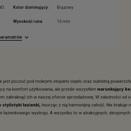
NO
Kolor dominujący:
Brązowy
Wysokość runa:
15 mm
 parametrów
e jest poczuć pod mokrymi stopami ciepło oraz subtelną powierzch
jący na komfort użytkowania, ale przede wszystkim
warunkujący be
em zabraknąć ich w naszej ofercie sprzedażowej. W zależności od 
stylistyki łazienki,
tworząc z nią harmonijną całość. Nie brakuje
ent łazienkowego wystroju. A wszystko to w atrakcyjnych, skrojonyc