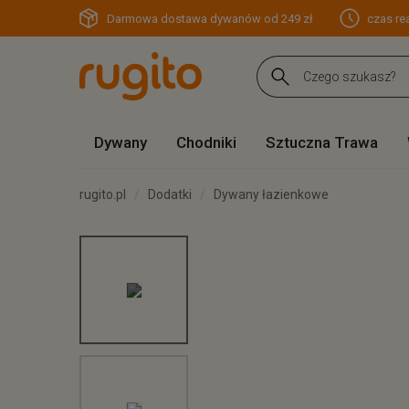
Darmowa dostawa dywanów od 249 zł
czas rea
Dywany
Chodniki
Sztuczna Trawa
rugito.pl
Dodatki
Dywany łazienkowe