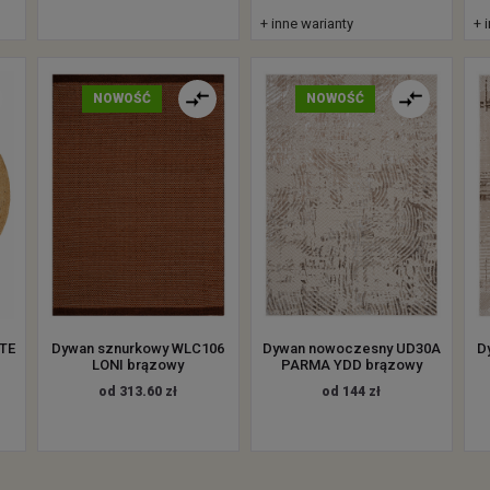
+ inne warianty
+ 
NOWOŚĆ
NOWOŚĆ
UTE
Dywan sznurkowy WLC106
Dywan nowoczesny UD30A
D
LONI brązowy
PARMA YDD brązowy
od 313.60 zł
od 144 zł