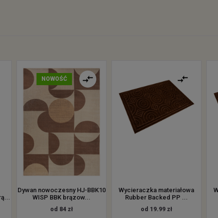
NOWOŚĆ
Dywan nowoczesny HJ-BBK10
Wycieraczka materiałowa
W
ą...
WISP BBK brązow...
Rubber Backed PP ...
od 84 zł
od 19.99 zł