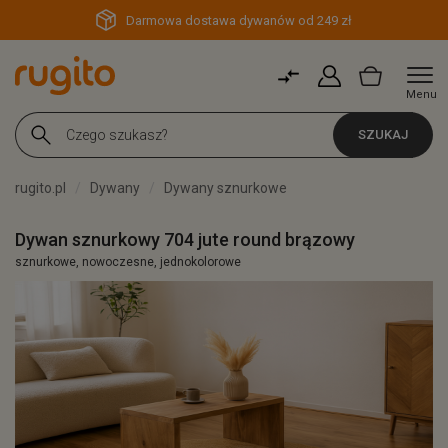
Darmowa dostawa dywanów od 249 zł
Menu
SZUKAJ
rugito.pl
Dywany
Dywany sznurkowe
Dywan sznurkowy 704 jute round brązowy
sznurkowe, nowoczesne, jednokolorowe