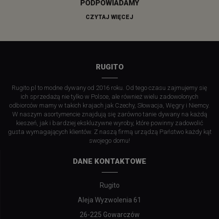
PODPOWIADAMY
CZYTAJ WIĘCEJ
RUGITO
Rugito.pl to modne dywany od 2016 roku. Od tego czasu zajmujemy się
ich sprzedażą nie tylko w Polsce, ale również wielu zadowolonych
odbiorców mamy w takich krajach jak Czechy, Słowacja, Węgry i Niemcy.
W naszym asortymencie znajdują się zarówno tanie dywany na każdą
kieszeń, jak i bardziej ekskluzywne wyroby, które powinny zadowolić
gusta wymagających klientów. Z naszą firmą urządzą Państwo każdy kąt
swojego domu!
DANE KONTAKTOWE
Rugito
Aleja Wyzwolenia 61
26-225 Gowarczów