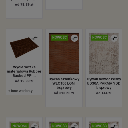
od 78.39 zł
NOWOŚĆ
NOWOŚĆ
Wycieraczka
materiałowa Rubber
Backed PP ...
Dywan sznurkowy
Dywan nowoczesny
od 19.99 zł
WLC106 LONI
UD30A PARMA YDD
brązowy
brązowy
+ inne warianty
od 313.60 zł
od 144 zł
NOWOŚĆ
NOWOŚĆ
NOWOŚĆ