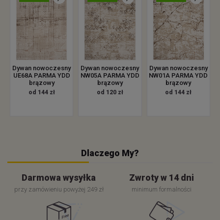
Dywan nowoczesny
Dywan nowoczesny
Dywan nowoczesny
UE68A PARMA YDD
NW05A PARMA YDD
NW01A PARMA YDD
brązowy
brązowy
brązowy
od 144 zł
od 120 zł
od 144 zł
Dlaczego My?
Darmowa wysyłka
Zwroty w 14 dni
przy zamówieniu powyżej 249 zł
minimum formalności