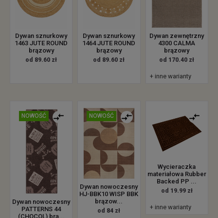
Dywan sznurkowy
Dywan sznurkowy
Dywan zewnętrzny
1463 JUTE ROUND
1464 JUTE ROUND
4300 CALMA
brązowy
brązowy
brązowy
od 89.60 zł
od 89.60 zł
od 170.40 zł
+ inne warianty
NOWOŚĆ
NOWOŚĆ
Wycieraczka
materiałowa Rubber
Backed PP ...
Dywan nowoczesny
od 19.99 zł
HJ-BBK10 WISP BBK
brązow...
Dywan nowoczesny
+ inne warianty
PATTERNS 44
od 84 zł
(CHOCOL) brą...