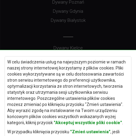
Dywany Poznań
Dywany Gdynia
Dywany Białystok
Dywany Kielce
Dywany Gdańsk
W celu świadczenia usług na najwyższym poziomie w ramach
Dywany Toruń
naszej strony internetowej korzystamy z plików cookies. Pliki
cookies wykorzystywane są w celu dostosowania zawartości
Dywany Bydgoszcz
stron serwisu internetowego do preferencji użytkownika,
optymalizacji korzystania ze stron internetowych, tworzenia
statystyk oraz utrzymania sesji użytkownika serwisu
internetowego. Poszczególne ustawienia plików cookies
Dywany Łódź
możesz zmieniać po kliknięciu przycisku "Zmień ustawienia".
Aby wyrazić zgodę na instalowanie na Twoim urządzeniu
Dywany Katowice
końcowym plików cookies wszystkich wskazanych wyżej
Dywany Rzeszów
kategorii, kliknij przycisk
"Akceptuj wszystkie pliki cookie"
.
Dywany Częstochowa
W przypadku kliknięcia przycisku
"Zmień ustawienia"
, jeśli