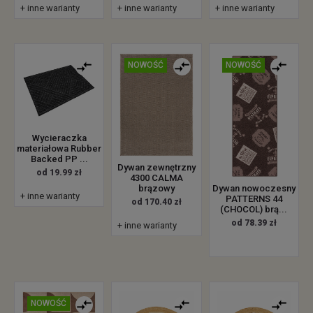
+ inne warianty
+ inne warianty
+ inne warianty
NOWOŚĆ
NOWOŚĆ
Wycieraczka
materiałowa Rubber
Backed PP ...
Dywan zewnętrzny
od 19.99 zł
4300 CALMA
brązowy
Dywan nowoczesny
+ inne warianty
PATTERNS 44
od 170.40 zł
(CHOCOL) brą...
od 78.39 zł
+ inne warianty
NOWOŚĆ