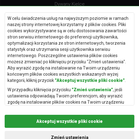
Dywany Kielce
Dywany Gdańsk
W celu świadczenia usług na najwyższym poziomie w ramach
Dywany Toruń
naszej strony internetowej korzystamy z plików cookies. Pliki
cookies wykorzystywane są w celu dostosowania zawartości
Dywany Bydgoszcz
stron serwisu internetowego do preferencji użytkownika,
optymalizacji korzystania ze stron internetowych, tworzenia
statystyk oraz utrzymania sesji użytkownika serwisu
internetowego. Poszczególne ustawienia plików cookies
Dywany Łódź
możesz zmieniać po kliknięciu przycisku "Zmień ustawienia".
Aby wyrazić zgodę na instalowanie na Twoim urządzeniu
Dywany Katowice
końcowym plików cookies wszystkich wskazanych wyżej
Dywany Rzeszów
kategorii, kliknij przycisk
"Akceptuj wszystkie pliki cookie"
.
Dywany Częstochowa
W przypadku kliknięcia przycisku
"Zmień ustawienia"
, jeśli
ustawienia odpowiadają Twoim preferencjom, aby wyrazić
zgodę na instalowanie plików cookies na Twoim urządzeniu
końcowym w wybranym przez Ciebie zakresie, kliknij przycisk
"Zapisz i zaakceptuj"
.
Akceptuj wszystkie pliki cookie
Podstawą przetwarzania danych osobowych, w zakresie w
jakim pliki cookie będą je zawierać, jest uzasadniony interes
Copyright © 2019
Rugito
. Wszelkie prawa zastrzeżone.
administratora danych osobowych (Rugito Radosław Bartosik z
Projekt i realizacja:
dimax.pl
Zmień ustawienia