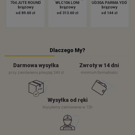
704 JUTE ROUND
WLC106 LONI
UD30A PARMA YDD
brązowy
brązowy
brązowy
od 89.60 zł
od 313.60 zł
od 144 zł
Dlaczego My?
Darmowa wysyłka
Zwroty w 14 dni
przy zamówieniu powyżej 249 zł
minimum formalności
Wysyłka od ręki
Wysyłamy zamówienie w 72h