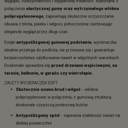
wyglądu, funkcjonalności i wyjątkowej trwałości. Wykonane z
połączenia
elastycznej gumy oraz wytrzymałego włókna
polipropylenowego
, zapewniają skuteczne oczyszczanie
obuwia z błota, piasku i wilgoci, jednocześnie zachowując
elegancki wygląd przez długi czas.
Dzięki
antypoślizgowej gumowej podstawie
, wycieraczka
idealnie przylega do podłoża, nie przesuwa się i gwarantuje
bezpieczeństwo użytkowania nawet w wilgotnych warunkach.
Doskonale sprawdza się
przed drzwiami wejściowymi, na
tarasie, balkonie, w garażu czy wiatrołapie.
ZALETY WYCIERACZEK SOFT
Skutecznie usuwa brud i wilgoć
- włókna
polipropylenowe w połączeniu z gumową strukturą
doskonale czyszczą podeszwę butów
Antypoślizgowy spód
- zapewnia stabilność nawet na
śliskiej powierzchni