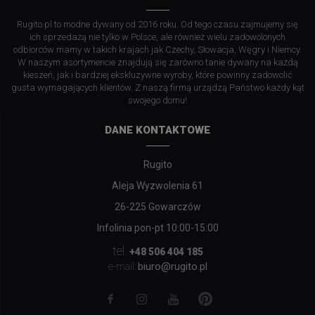
Rugito.pl to modne dywany od 2016 roku. Od tego czasu zajmujemy się
ich sprzedażą nie tylko w Polsce, ale również wielu zadowolonych
odbiorców mamy w takich krajach jak Czechy, Słowacja, Węgry i Niemcy.
W naszym asortymencie znajdują się zarówno tanie dywany na każdą
kieszeń, jak i bardziej ekskluzywne wyroby, które powinny zadowolić
gusta wymagających klientów. Z naszą firmą urządzą Państwo każdy kąt
swojego domu!
DANE KONTAKTOWE
Rugito
Aleja Wyzwolenia 61
26-225 Gowarczów
Infolinia pon-pt 10:00-15:00
tel.
+48 506 404 185
biuro@rugito.pl
e-mail: