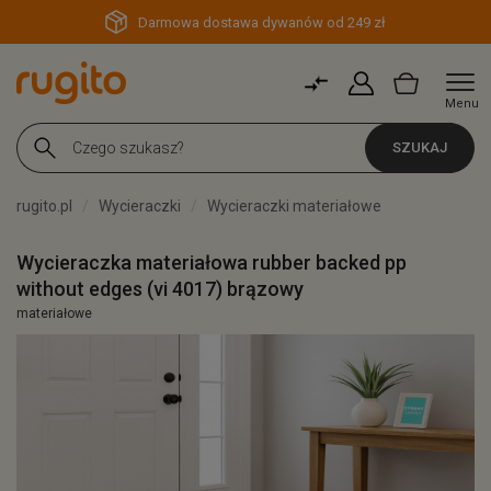
Darmowa dostawa dywanów od 249 zł
Menu
SZUKAJ
rugito.pl
Wycieraczki
Wycieraczki materiałowe
Wycieraczka materiałowa rubber backed pp
without edges (vi 4017) brązowy
materiałowe