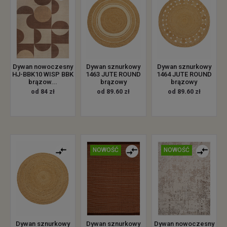
Dywan nowoczesny
Dywan sznurkowy
Dywan sznurkowy
HJ-BBK10 WISP BBK
1463 JUTE ROUND
1464 JUTE ROUND
brązow...
brązowy
brązowy
od 84 zł
od 89.60 zł
od 89.60 zł
NOWOŚĆ
NOWOŚĆ
Dywan sznurkowy
Dywan sznurkowy
Dywan nowoczesny