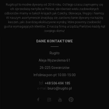
Rugito.pl to modne dywany od 2016 roku. Od tego czasu zajmujemy się
ich sprzedażą nie tylko w Polsce, ale również wielu zadowolonych
odbiorców mamy w takich krajach jak Czechy, Słowacja, Węgry i Niemcy.
W naszym asortymencie znajdują się zarówno tanie dywany na każdą
kieszeń, jak i bardziej ekskluzywne wyroby, które powinny zadowolić
gusta wymagających klientów. Z naszą firmą urządzą Państwo każdy kąt
swojego domu!
DANE KONTAKTOWE
Rugito
Aleja Wyzwolenia 61
26-225 Gowarczów
Infolinia pon-pt 10:00-15:00
tel.
+48 506 404 185
biuro@rugito.pl
e-mail: