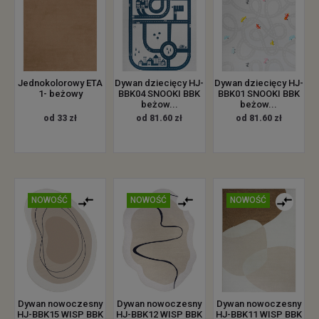
Jednokolorowy ETA
Dywan dziecięcy HJ-
Dywan dziecięcy HJ-
1- beżowy
BBK04 SNOOKI BBK
BBK01 SNOOKI BBK
beżow...
beżow...
od 33 zł
od 81.60 zł
od 81.60 zł
NOWOŚĆ
NOWOŚĆ
NOWOŚĆ
Dywan nowoczesny
Dywan nowoczesny
Dywan nowoczesny
HJ-BBK15 WISP BBK
HJ-BBK12 WISP BBK
HJ-BBK11 WISP BBK