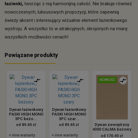
łazienki,
tworząc z nią harmonijną całość. Nie brakuje również
nowoczesnych, luksusowych propozycji, które zapewnią
świeży akcent i interesujący wizualnie element łazienkowego
wystroju. A wszystko to w atrakcyjnych, skrojonych na miarę
wszystkich możliwości cenach!
Powiązane produkty
NOWOŚĆ
Dywan łazienkowy
Dywan łazienkowy
PASKI HIGH MONO
PASKI HIGH MONO
3PC beżo...
3PC szar...
Dywan zewnętrzny
od 89.65 zł
od 89.65 zł
4300 CALMA beżowy
+ inne warianty
+ inne warianty
od 170.40 zł