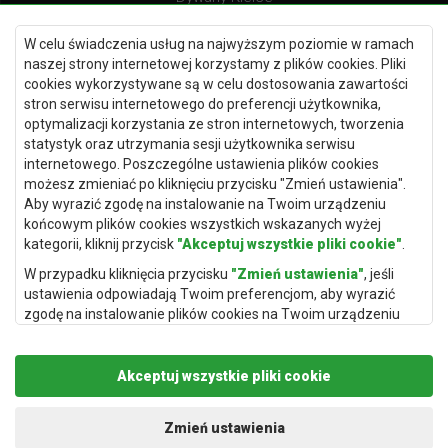
Dywany Gdańsk
W celu świadczenia usług na najwyższym poziomie w ramach
Dywany Toruń
naszej strony internetowej korzystamy z plików cookies. Pliki
cookies wykorzystywane są w celu dostosowania zawartości
Dywany Bydgoszcz
stron serwisu internetowego do preferencji użytkownika,
optymalizacji korzystania ze stron internetowych, tworzenia
statystyk oraz utrzymania sesji użytkownika serwisu
internetowego. Poszczególne ustawienia plików cookies
Dywany Łódź
możesz zmieniać po kliknięciu przycisku "Zmień ustawienia".
Aby wyrazić zgodę na instalowanie na Twoim urządzeniu
Dywany Katowice
końcowym plików cookies wszystkich wskazanych wyżej
Dywany Rzeszów
kategorii, kliknij przycisk
"Akceptuj wszystkie pliki cookie"
.
Dywany Częstochowa
W przypadku kliknięcia przycisku
"Zmień ustawienia"
, jeśli
ustawienia odpowiadają Twoim preferencjom, aby wyrazić
zgodę na instalowanie plików cookies na Twoim urządzeniu
końcowym w wybranym przez Ciebie zakresie, kliknij przycisk
"Zapisz i zaakceptuj"
.
Akceptuj wszystkie pliki cookie
Podstawą przetwarzania danych osobowych, w zakresie w
jakim pliki cookie będą je zawierać, jest uzasadniony interes
Copyright © 2019
Rugito
. Wszelkie prawa zastrzeżone.
administratora danych osobowych (Rugito Radosław Bartosik z
Projekt i realizacja:
dimax.pl
Zmień ustawienia
siedzibą w Gowarczowie, ul. Aleja Wyzwolenia 61, 26-225