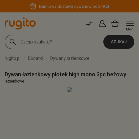
Darmowa dostawa dywanów od 249 zł
Menu
SZUKAJ
rugito.pl
Dodatki
Dywany łazienkowe
Dywan łazienkowy plotek high mono 3pc beżowy
łazienkowe