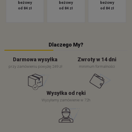
beżowy
beżowy
beżowy
od 84 zł
od 84 zł
od 84 zł
Dlaczego My?
Darmowa wysyłka
Zwroty w 14 dni
przy zamówieniu powyżej 249 zł
minimum formalności
Wysyłka od ręki
Wysyłamy zamówienie w 72h