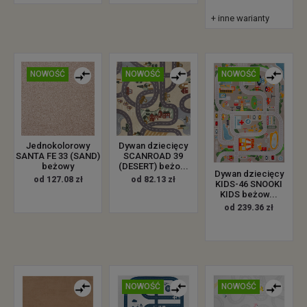
+ inne warianty
NOWOŚĆ
NOWOŚĆ
NOWOŚĆ
Jednokolorowy
Dywan dziecięcy
SANTA FE 33 (SAND)
SCANROAD 39
beżowy
(DESERT) beżo...
Dywan dziecięcy
od 127.08 zł
od 82.13 zł
KIDS-46 SNOOKI
KIDS beżow...
od 239.36 zł
NOWOŚĆ
NOWOŚĆ