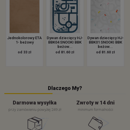
Jednokolorowy ETA
Dywan dziecięcy HJ-
Dywan dziecięcy HJ-
1- beżowy
BBK04 SNOOKI BBK
BBK01 SNOOKI BBK
beżow...
beżow...
od 33 zł
od 81.60 zł
od 81.60 zł
Dlaczego My?
Darmowa wysyłka
Zwroty w 14 dni
przy zamówieniu powyżej 249 zł
minimum formalności