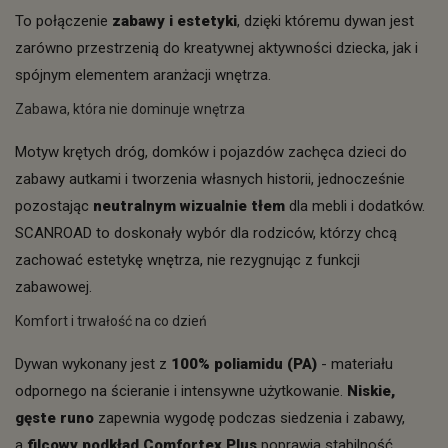
To połączenie
zabawy i estetyki
, dzięki któremu dywan jest
zarówno przestrzenią do kreatywnej aktywności dziecka, jak i
spójnym elementem aranżacji wnętrza.
Zabawa, która nie dominuje wnętrza
Motyw krętych dróg, domków i pojazdów zachęca dzieci do
zabawy autkami i tworzenia własnych historii, jednocześnie
pozostając
neutralnym wizualnie tłem
dla mebli i dodatków.
SCANROAD to doskonały wybór dla rodziców, którzy chcą
zachować estetykę wnętrza, nie rezygnując z funkcji
zabawowej.
Komfort i trwałość na co dzień
Dywan wykonany jest z
100% poliamidu (PA)
- materiału
odpornego na ścieranie i intensywne użytkowanie.
Niskie,
gęste runo
zapewnia wygodę podczas siedzenia i zabawy,
a
filcowy podkład Comfortex Plus
poprawia stabilność,