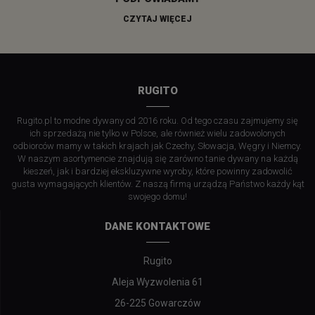
CZYTAJ WIĘCEJ
RUGITO
Rugito.pl to modne dywany od 2016 roku. Od tego czasu zajmujemy się
ich sprzedażą nie tylko w Polsce, ale również wielu zadowolonych
odbiorców mamy w takich krajach jak Czechy, Słowacja, Węgry i Niemcy.
W naszym asortymencie znajdują się zarówno tanie dywany na każdą
kieszeń, jak i bardziej ekskluzywne wyroby, które powinny zadowolić
gusta wymagających klientów. Z naszą firmą urządzą Państwo każdy kąt
swojego domu!
DANE KONTAKTOWE
Rugito
Aleja Wyzwolenia 61
26-225 Gowarczów