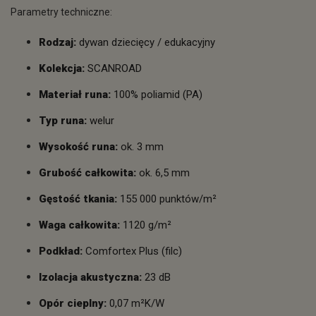
Parametry techniczne:
Rodzaj:
dywan dziecięcy / edukacyjny
Kolekcja:
SCANROAD
Materiał runa:
100% poliamid (PA)
Typ runa:
welur
Wysokość runa:
ok. 3 mm
Grubość całkowita:
ok. 6,5 mm
Gęstość tkania:
155 000 punktów/m²
Waga całkowita:
1120 g/m²
Podkład:
Comfortex Plus (filc)
Izolacja akustyczna:
23 dB
Opór cieplny:
0,07 m²K/W