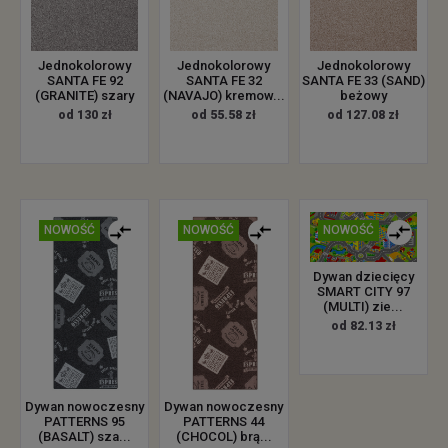
Jednokolorowy
Jednokolorowy
Jednokolorowy
SANTA FE 92
SANTA FE 32
SANTA FE 33 (SAND)
(GRANITE) szary
(NAVAJO) kremow...
beżowy
od 130 zł
od 55.58 zł
od 127.08 zł
NOWOŚĆ
NOWOŚĆ
NOWOŚĆ
Dywan dziecięcy
SMART CITY 97
(MULTI) zie...
od 82.13 zł
Dywan nowoczesny
Dywan nowoczesny
PATTERNS 95
PATTERNS 44
(BASALT) sza...
(CHOCOL) brą...