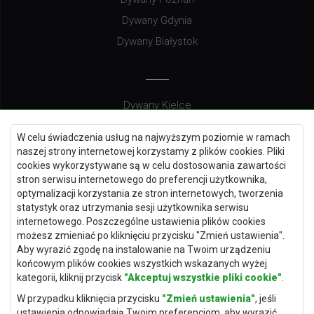
Dywany Gdynia
Dywany Białystok
Dywany Kielce
Dywany Gdańsk
W celu świadczenia usług na najwyższym poziomie w ramach
Dywany Toruń
naszej strony internetowej korzystamy z plików cookies. Pliki
cookies wykorzystywane są w celu dostosowania zawartości
Dywany Bydgoszcz
stron serwisu internetowego do preferencji użytkownika,
optymalizacji korzystania ze stron internetowych, tworzenia
statystyk oraz utrzymania sesji użytkownika serwisu
internetowego. Poszczególne ustawienia plików cookies
Dywany Łódź
możesz zmieniać po kliknięciu przycisku "Zmień ustawienia".
Aby wyrazić zgodę na instalowanie na Twoim urządzeniu
Dywany Katowice
końcowym plików cookies wszystkich wskazanych wyżej
Dywany Rzeszów
kategorii, kliknij przycisk
"Akceptuj wszystkie pliki cookie"
.
Dywany Częstochowa
W przypadku kliknięcia przycisku
"Zmień ustawienia"
, jeśli
ustawienia odpowiadają Twoim preferencjom, aby wyrazić