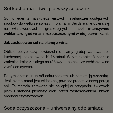
Sól kuchenna – twój pierwszy sojusznik
Sól to jeden z najskuteczniejszych i najbardziej dostępnych
środków do walki ze świeżymi plamami. Jej działanie opiera się
na właściwościach higroskopijnych –
sól intensywnie
wchłania wilgoć wraz z rozpuszczonymi w niej barwnikami.
Jak zastosować sól na plamę z wina:
Obficie posyp całą powierzchnię plamy grubą warstwą soli
kuchennej i pozostaw na 10-15 minut. W tym czasie sól zacznie
zmieniać kolor z białego na różowy – to znak, że wchłania wino
z włókien dywanu.
Po tym czasie usuń sól odkurzaczem lub zamieć ją szczotką.
Jeśli plama nadal jest widoczna, powtórz proces z nową porcją
soli. Ta metoda sprawdza się najlepiej w przypadku świeżych
plam i stanowi pierwszy krok przed zastosowaniem innych
środków czyszczących.
Soda oczyszczona – uniwersalny odplamiacz