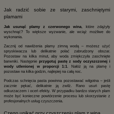
Jak radzić sobie ze starymi, zaschniętymi
plamami
Jak usunąć plamy z czerwonego wina
, które zdążyły
wyschnąć? To większe wyzwanie, ale wciąż możliwe do
wykonania.
Zacznij od nawilżenia plamy zimną wodą – możesz użyć
spryskiwacza lub delikatnie polać zabrudzony obszar.
Pozostaw na kilka minut, aby woda zmiękczyła zaschnięte
barwniki. Następnie
przygotuj pastę z sody oczyszczonej i
wody utlenionej w proporcji 1:1
. Nałóż ją na plamę i
pozostaw na kilka godzin, najlepiej na całą noc.
Podczas schnięcia pasta powinna pozostawać wilgotna – jeśli
zacznie pękać, delikatnie ją zwilż. Rano usuń pastę
odkurzaczem i oceń efekty. W przypadku bardzo starych plam
może być konieczne powtórzenie procesu lub skorzystanie z
profesjonalnych usług czyszczenia.
Czego unikać przy czyszczeniu plam z wina