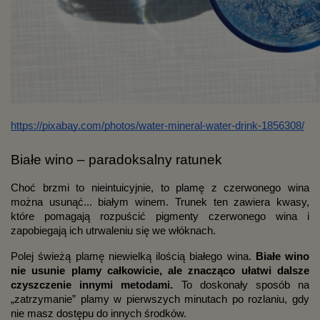
https://pixabay.com/photos/water-mineral-water-drink-1856308/
Białe wino – paradoksalny ratunek
Choć brzmi to nieintuicyjnie, to plamę z czerwonego wina
można usunąć... białym winem. Trunek ten zawiera kwasy,
które pomagają rozpuścić pigmenty czerwonego wina i
zapobiegają ich utrwaleniu się we włóknach.
Polej świeżą plamę niewielką ilością białego wina.
Białe wino
nie usunie plamy całkowicie, ale znacząco ułatwi dalsze
czyszczenie innymi metodami.
To doskonały sposób na
„zatrzymanie” plamy w pierwszych minutach po rozlaniu, gdy
nie masz dostępu do innych środków.