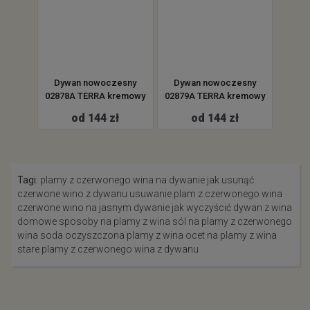
Dywan nowoczesny
Dywan nowoczesny
Dyw
02878A TERRA kremowy
02879A TERRA kremowy
FR253
od 144 zł
od 144 zł
Tagi:
plamy z czerwonego wina na dywanie
jak usunąć
czerwone wino z dywanu
usuwanie plam z czerwonego wina
czerwone wino na jasnym dywanie
jak wyczyścić dywan z wina
domowe sposoby na plamy z wina
sól na plamy z czerwonego
wina
soda oczyszczona plamy z wina
ocet na plamy z wina
stare plamy z czerwonego wina z dywanu