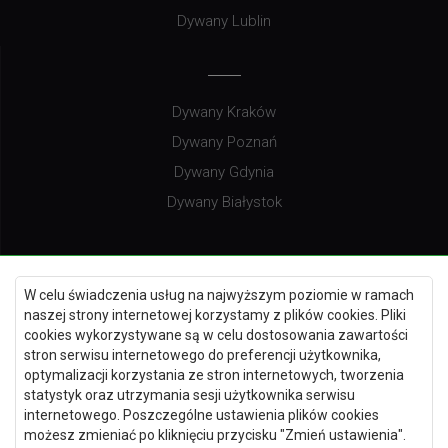
Dywany Lublin
Dywany Kraków
Dywany Poznań
Dywany Gdynia
Dywany Białystok
Dywany Kielce
W celu świadczenia usług na najwyższym poziomie w ramach
naszej strony internetowej korzystamy z plików cookies. Pliki
Dywany Gdańsk
cookies wykorzystywane są w celu dostosowania zawartości
Dywany Toruń
stron serwisu internetowego do preferencji użytkownika,
optymalizacji korzystania ze stron internetowych, tworzenia
Dywany Bydgoszcz
statystyk oraz utrzymania sesji użytkownika serwisu
internetowego. Poszczególne ustawienia plików cookies
możesz zmieniać po kliknięciu przycisku "Zmień ustawienia".