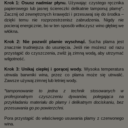
Krok 1: Osusz nadmiar płynu.
Używając czystego ręcznika
papierowego lub jasnej ściereczki delikatnie tamponuj plamę*.
Zacznij od zewnętrznych krawędzi i przesuwaj się do środka –
dzięki temu nie rozprzestrzenisz zabrudzenia. Nigdy nie
pocieraj energicznie, bo w ten sposób wtłoczysz wino głębiej we
włókna.
Krok 2: Nie pozwól plamie wyschnąć.
Sucha plama jest
znacznie trudniejsza do usunięcia. Jeśli nie możesz od razu
przystąpić do czyszczenia, zwilż ją zimną wodą, aby utrzymać
wilgotność.
Krok 3: Unikaj ciepłej i gorącej wody.
Wysoka temperatura
utrwala barwniki wina, przez co plama może się utrwalić.
Zawsze używaj zimnej lub letniej wody.
*tamponowanie to jedna z technik stosowanych w
profesjonalnym czyszczeniu dywanów, polegająca na
przykładaniu materiału do plamy i delikatnym dociskaniu, bez
przesuwania go po powierzchni.
Pora przystąpić do właściwego usuwania plamy z czerwonego
wina.