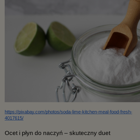
https://pixabay.com/photos/soda-lime-kitchen-meal-food-fresh-
4017615/
Ocet i płyn do naczyń – skuteczny duet