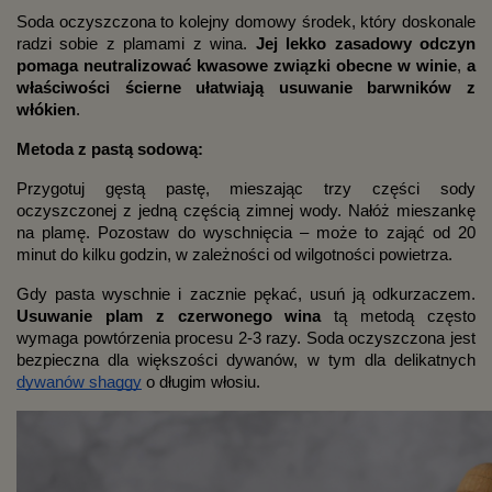
Soda oczyszczona to kolejny domowy środek, który doskonale
radzi sobie z plamami z wina.
Jej lekko zasadowy odczyn
pomaga neutralizować kwasowe związki obecne w winie
,
a
właściwości ścierne ułatwiają usuwanie barwników z
włókien
.
Metoda z pastą sodową:
Przygotuj gęstą pastę, mieszając trzy części sody
oczyszczonej z jedną częścią zimnej wody. Nałóż mieszankę
na plamę. Pozostaw do wyschnięcia – może to zająć od 20
minut do kilku godzin, w zależności od wilgotności powietrza.
Gdy pasta wyschnie i zacznie pękać, usuń ją odkurzaczem.
Usuwanie plam z czerwonego wina
tą metodą często
wymaga powtórzenia procesu 2-3 razy. Soda oczyszczona jest
bezpieczna dla większości dywanów, w tym dla delikatnych
dywanów shaggy
o długim włosiu.