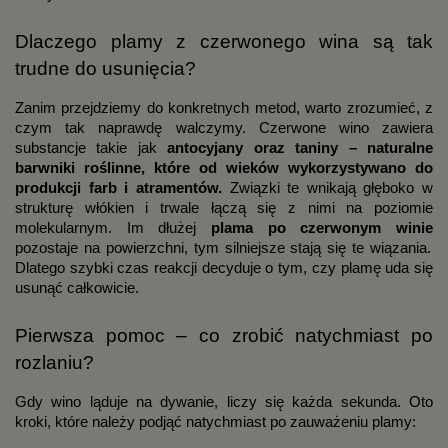
Dlaczego plamy z czerwonego wina są tak
trudne do usunięcia?
Zanim przejdziemy do konkretnych metod, warto zrozumieć, z
czym tak naprawdę walczymy. Czerwone wino zawiera
substancje takie jak
antocyjany oraz taniny – naturalne
barwniki roślinne, które od wieków wykorzystywano do
produkcji farb i atramentów.
Związki te wnikają głęboko w
strukturę włókien i trwale łączą się z nimi na poziomie
molekularnym. Im dłużej
plama po czerwonym winie
pozostaje na powierzchni, tym silniejsze stają się te wiązania.
Dlatego szybki czas reakcji decyduje o tym, czy plamę uda się
usunąć całkowicie.
Pierwsza pomoc – co zrobić natychmiast po
rozlaniu?
Gdy wino ląduje na dywanie, liczy się każda sekunda. Oto
kroki, które należy podjąć natychmiast po zauważeniu plamy: