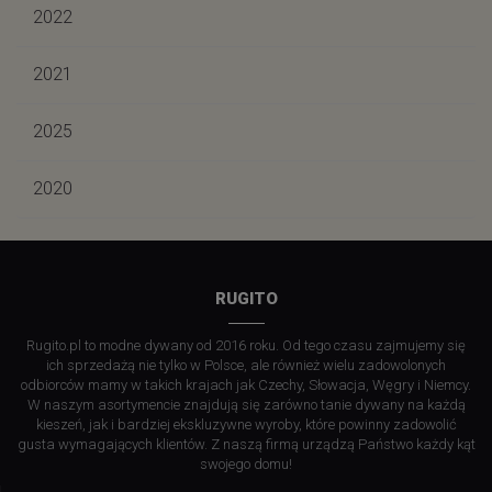
2022
2021
2025
2020
RUGITO
Rugito.pl to modne dywany od 2016 roku. Od tego czasu zajmujemy się
ich sprzedażą nie tylko w Polsce, ale również wielu zadowolonych
odbiorców mamy w takich krajach jak Czechy, Słowacja, Węgry i Niemcy.
W naszym asortymencie znajdują się zarówno tanie dywany na każdą
kieszeń, jak i bardziej ekskluzywne wyroby, które powinny zadowolić
gusta wymagających klientów. Z naszą firmą urządzą Państwo każdy kąt
swojego domu!