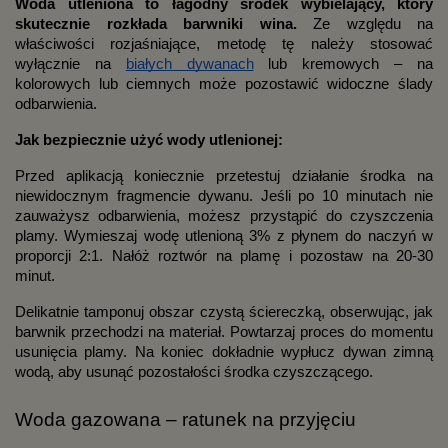
Woda utleniona to łagodny środek wybielający, który
skutecznie rozkłada barwniki wina.
Ze względu na
właściwości rozjaśniające, metodę tę należy stosować
wyłącznie na
białych dywanach
lub kremowych – na
kolorowych lub ciemnych może pozostawić widoczne ślady
odbarwienia.
Jak bezpiecznie użyć wody utlenionej:
Przed aplikacją koniecznie przetestuj działanie środka na
niewidocznym fragmencie dywanu. Jeśli po 10 minutach nie
zauważysz odbarwienia, możesz przystąpić do czyszczenia
plamy. Wymieszaj wodę utlenioną 3% z płynem do naczyń w
proporcji 2:1. Nałóż roztwór na plamę i pozostaw na 20-30
minut.
Delikatnie tamponuj obszar czystą ściereczką, obserwując, jak
barwnik przechodzi na materiał. Powtarzaj proces do momentu
usunięcia plamy. Na koniec dokładnie wypłucz dywan zimną
wodą, aby usunąć pozostałości środka czyszczącego.
Woda gazowana – ratunek na przyjęciu