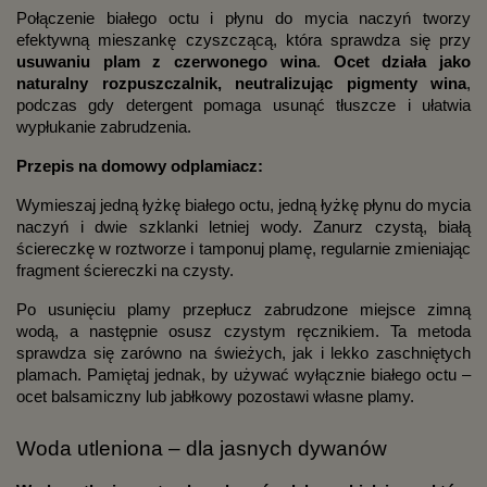
Połączenie białego octu i płynu do mycia naczyń tworzy
efektywną mieszankę czyszczącą, która sprawdza się przy
usuwaniu plam z czerwonego wina
.
Ocet działa jako
naturalny rozpuszczalnik, neutralizując pigmenty wina
,
podczas gdy detergent pomaga usunąć tłuszcze i ułatwia
wypłukanie zabrudzenia.
Przepis na domowy odplamiacz:
Wymieszaj jedną łyżkę białego octu, jedną łyżkę płynu do mycia
naczyń i dwie szklanki letniej wody. Zanurz czystą, białą
ściereczkę w roztworze i tamponuj plamę, regularnie zmieniając
fragment ściereczki na czysty.
Po usunięciu plamy przepłucz zabrudzone miejsce zimną
wodą, a następnie osusz czystym ręcznikiem. Ta metoda
sprawdza się zarówno na świeżych, jak i lekko zaschniętych
plamach. Pamiętaj jednak, by używać wyłącznie białego octu –
ocet balsamiczny lub jabłkowy pozostawi własne plamy.
Woda utleniona – dla jasnych dywanów