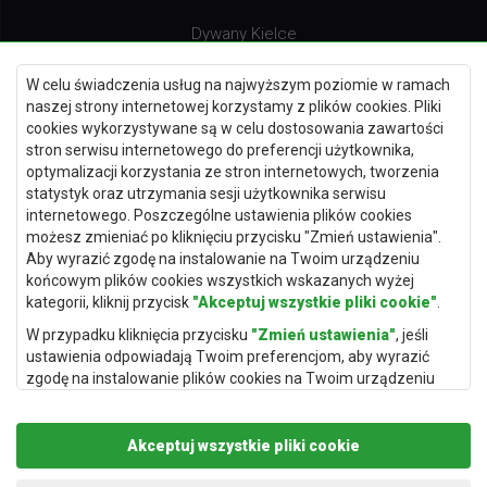
Dywany Kielce
Dywany Gdańsk
W celu świadczenia usług na najwyższym poziomie w ramach
Dywany Toruń
naszej strony internetowej korzystamy z plików cookies. Pliki
cookies wykorzystywane są w celu dostosowania zawartości
Dywany Bydgoszcz
stron serwisu internetowego do preferencji użytkownika,
optymalizacji korzystania ze stron internetowych, tworzenia
statystyk oraz utrzymania sesji użytkownika serwisu
internetowego. Poszczególne ustawienia plików cookies
Dywany Łódź
możesz zmieniać po kliknięciu przycisku "Zmień ustawienia".
Aby wyrazić zgodę na instalowanie na Twoim urządzeniu
Dywany Katowice
końcowym plików cookies wszystkich wskazanych wyżej
Dywany Rzeszów
kategorii, kliknij przycisk
"Akceptuj wszystkie pliki cookie"
.
Dywany Częstochowa
W przypadku kliknięcia przycisku
"Zmień ustawienia"
, jeśli
ustawienia odpowiadają Twoim preferencjom, aby wyrazić
zgodę na instalowanie plików cookies na Twoim urządzeniu
końcowym w wybranym przez Ciebie zakresie, kliknij przycisk
"Zapisz i zaakceptuj"
.
Akceptuj wszystkie pliki cookie
Podstawą przetwarzania danych osobowych, w zakresie w
jakim pliki cookie będą je zawierać, jest uzasadniony interes
Copyright © 2019
Rugito
. Wszelkie prawa zastrzeżone.