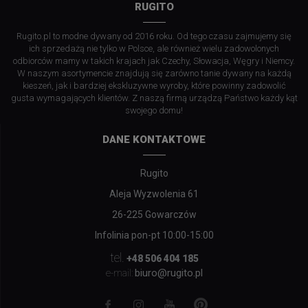
RUGITO
Rugito.pl to modne dywany od 2016 roku. Od tego czasu zajmujemy się
ich sprzedażą nie tylko w Polsce, ale również wielu zadowolonych
odbiorców mamy w takich krajach jak Czechy, Słowacja, Węgry i Niemcy.
W naszym asortymencie znajdują się zarówno tanie dywany na każdą
kieszeń, jak i bardziej ekskluzywne wyroby, które powinny zadowolić
gusta wymagających klientów. Z naszą firmą urządzą Państwo każdy kąt
swojego domu!
DANE KONTAKTOWE
Rugito
Aleja Wyzwolenia 61
26-225 Gowarczów
Infolinia pon-pt 10:00-15:00
tel.
+48 506 404 185
biuro@rugito.pl
e-mail: