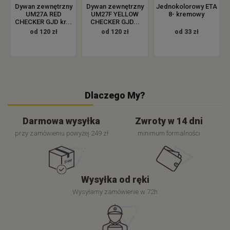
Dywan zewnętrzny
Dywan zewnętrzny
Jednokolorowy ETA
UM27A RED
UM27F YELLOW
8- kremowy
CHECKER GJD kr...
CHECKER GJD...
od 120 zł
od 120 zł
od 33 zł
Dlaczego My?
Darmowa wysyłka
Zwroty w 14 dni
przy zamówieniu powyżej 249 zł
minimum formalności
Wysyłka od ręki
Wysyłamy zamówienie w 72h