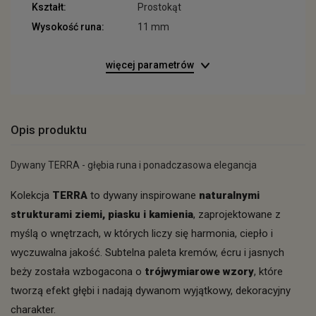
Kształt:
Prostokąt
Wysokość runa:
11 mm
więcej parametrów
Opis produktu
Dywany TERRA - głębia runa i ponadczasowa elegancja
Kolekcja
TERRA
to dywany inspirowane
naturalnymi
strukturami ziemi, piasku i kamienia
, zaprojektowane z
myślą o wnętrzach, w których liczy się harmonia, ciepło i
wyczuwalna jakość. Subtelna paleta kremów, écru i jasnych
beży została wzbogacona o
trójwymiarowe wzory
, które
tworzą efekt głębi i nadają dywanom wyjątkowy, dekoracyjny
charakter.