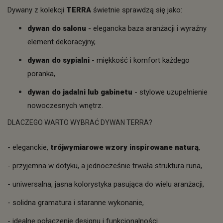
Dywany z kolekcji
TERRA
świetnie sprawdzą się jako:
dywan do salonu
- elegancka baza aranżacji i wyraźny
element dekoracyjny,
dywan do sypialni
- miękkość i komfort każdego
poranka,
dywan do jadalni lub gabinetu
- stylowe uzupełnienie
nowoczesnych wnętrz.
DLACZEGO WARTO WYBRAĆ DYWAN TERRA?
- eleganckie,
trójwymiarowe wzory inspirowane naturą
,
- przyjemna w dotyku, a jednocześnie trwała struktura runa,
- uniwersalna, jasna kolorystyka pasująca do wielu aranżacji,
- solidna gramatura i staranne wykonanie,
- idealne połączenie designu i funkcjonalności.