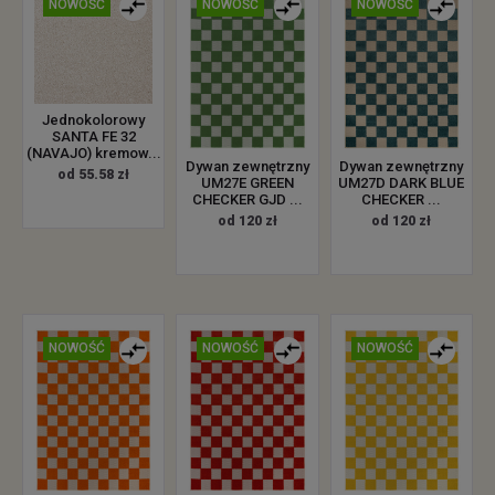
NOWOŚĆ
NOWOŚĆ
NOWOŚĆ
Jednokolorowy
SANTA FE 32
(NAVAJO) kremow...
Dywan zewnętrzny
Dywan zewnętrzny
od 55.58 zł
UM27E GREEN
UM27D DARK BLUE
CHECKER GJD ...
CHECKER ...
od 120 zł
od 120 zł
NOWOŚĆ
NOWOŚĆ
NOWOŚĆ