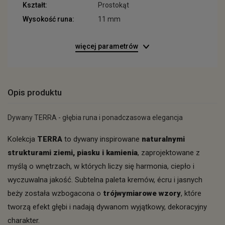
Kształt:
Prostokąt
Wysokość runa:
11 mm
więcej parametrów
Opis produktu
Dywany TERRA - głębia runa i ponadczasowa elegancja
Kolekcja
TERRA
to dywany inspirowane
naturalnymi
strukturami ziemi, piasku i kamienia
, zaprojektowane z
myślą o wnętrzach, w których liczy się harmonia, ciepło i
wyczuwalna jakość. Subtelna paleta kremów, écru i jasnych
beży została wzbogacona o
trójwymiarowe wzory
, które
tworzą efekt głębi i nadają dywanom wyjątkowy, dekoracyjny
charakter.