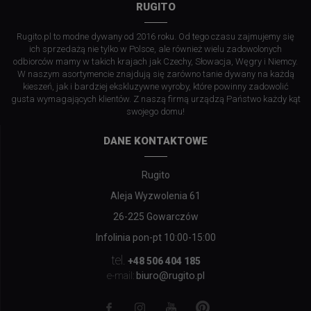
RUGITO
Rugito.pl to modne dywany od 2016 roku. Od tego czasu zajmujemy się
ich sprzedażą nie tylko w Polsce, ale również wielu zadowolonych
odbiorców mamy w takich krajach jak Czechy, Słowacja, Węgry i Niemcy.
W naszym asortymencie znajdują się zarówno tanie dywany na każdą
kieszeń, jak i bardziej ekskluzywne wyroby, które powinny zadowolić
gusta wymagających klientów. Z naszą firmą urządzą Państwo każdy kąt
swojego domu!
DANE KONTAKTOWE
Rugito
Aleja Wyzwolenia 61
26-225 Gowarczów
Infolinia pon-pt 10:00-15:00
tel.
+48 506 404 185
biuro@rugito.pl
e-mail: