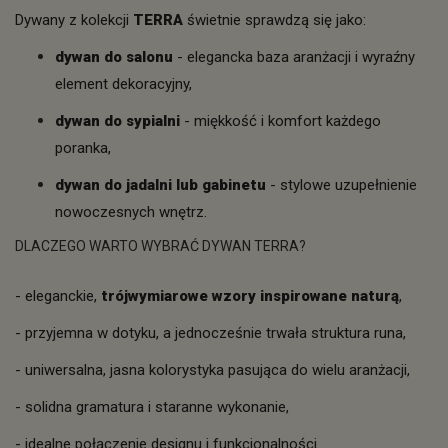
Dywany z kolekcji
TERRA
świetnie sprawdzą się jako:
dywan do salonu
- elegancka baza aranżacji i wyraźny
element dekoracyjny,
dywan do sypialni
- miękkość i komfort każdego
poranka,
dywan do jadalni lub gabinetu
- stylowe uzupełnienie
nowoczesnych wnętrz.
DLACZEGO WARTO WYBRAĆ DYWAN TERRA?
- eleganckie,
trójwymiarowe wzory inspirowane naturą
,
- przyjemna w dotyku, a jednocześnie trwała struktura runa,
- uniwersalna, jasna kolorystyka pasująca do wielu aranżacji,
- solidna gramatura i staranne wykonanie,
- idealne połączenie designu i funkcjonalności.