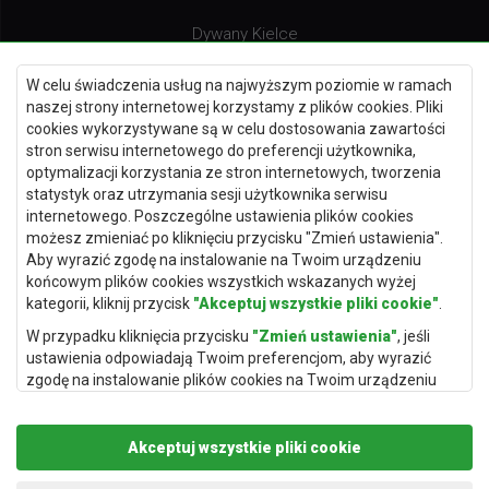
Dywany Kielce
Dywany Gdańsk
W celu świadczenia usług na najwyższym poziomie w ramach
Dywany Toruń
naszej strony internetowej korzystamy z plików cookies. Pliki
cookies wykorzystywane są w celu dostosowania zawartości
Dywany Bydgoszcz
stron serwisu internetowego do preferencji użytkownika,
optymalizacji korzystania ze stron internetowych, tworzenia
statystyk oraz utrzymania sesji użytkownika serwisu
internetowego. Poszczególne ustawienia plików cookies
Dywany Łódź
możesz zmieniać po kliknięciu przycisku "Zmień ustawienia".
Aby wyrazić zgodę na instalowanie na Twoim urządzeniu
Dywany Katowice
końcowym plików cookies wszystkich wskazanych wyżej
Dywany Rzeszów
kategorii, kliknij przycisk
"Akceptuj wszystkie pliki cookie"
.
Dywany Częstochowa
W przypadku kliknięcia przycisku
"Zmień ustawienia"
, jeśli
ustawienia odpowiadają Twoim preferencjom, aby wyrazić
zgodę na instalowanie plików cookies na Twoim urządzeniu
końcowym w wybranym przez Ciebie zakresie, kliknij przycisk
"Zapisz i zaakceptuj"
.
Akceptuj wszystkie pliki cookie
Podstawą przetwarzania danych osobowych, w zakresie w
jakim pliki cookie będą je zawierać, jest uzasadniony interes
Copyright © 2019
Rugito
. Wszelkie prawa zastrzeżone.