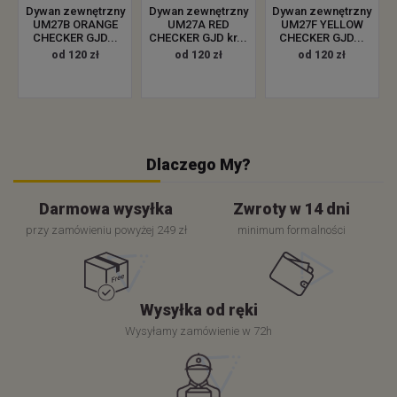
Dywan zewnętrzny
Dywan zewnętrzny
Dywan zewnętrzny
UM27B ORANGE
UM27A RED
UM27F YELLOW
CHECKER GJD...
CHECKER GJD kr...
CHECKER GJD...
od 120 zł
od 120 zł
od 120 zł
Dlaczego My?
Darmowa wysyłka
Zwroty w 14 dni
przy zamówieniu powyżej 249 zł
minimum formalności
Wysyłka od ręki
Wysyłamy zamówienie w 72h