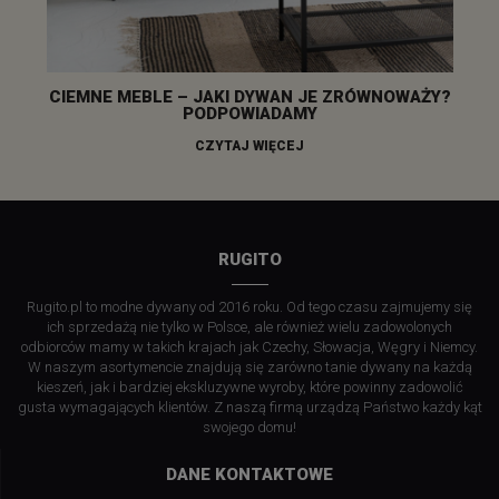
CIEMNE MEBLE – JAKI DYWAN JE ZRÓWNOWAŻY?
PODPOWIADAMY
CZYTAJ WIĘCEJ
RUGITO
Rugito.pl to modne dywany od 2016 roku. Od tego czasu zajmujemy się
ich sprzedażą nie tylko w Polsce, ale również wielu zadowolonych
odbiorców mamy w takich krajach jak Czechy, Słowacja, Węgry i Niemcy.
W naszym asortymencie znajdują się zarówno tanie dywany na każdą
kieszeń, jak i bardziej ekskluzywne wyroby, które powinny zadowolić
gusta wymagających klientów. Z naszą firmą urządzą Państwo każdy kąt
swojego domu!
DANE KONTAKTOWE