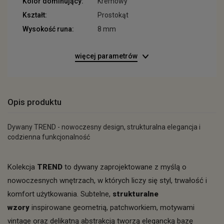
Kolor dominujący:
Kremowy
Kształt:
Prostokąt
Wysokość runa:
8 mm
więcej parametrów
Opis produktu
Dywany TREND - nowoczesny design, strukturalna elegancja i
codzienna funkcjonalność
Kolekcja
TREND
to dywany zaprojektowane z myślą o
nowoczesnych wnętrzach, w których liczy się styl, trwałość i
komfort użytkowania. Subtelne,
strukturalne
wzory
inspirowane geometrią, patchworkiem, motywami
vintage oraz delikatną abstrakcją tworzą elegancką bazę