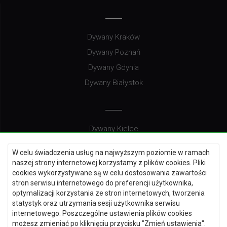
Dywany Kraków
Dywany Poznań
Dywany Gdynia
Dywany Białystok
Dywany Kielce
Dywany Gdańsk
W celu świadczenia usług na najwyższym poziomie w ramach
Dywany Toruń
naszej strony internetowej korzystamy z plików cookies. Pliki
cookies wykorzystywane są w celu dostosowania zawartości
Dywany Bydgoszcz
stron serwisu internetowego do preferencji użytkownika,
optymalizacji korzystania ze stron internetowych, tworzenia
statystyk oraz utrzymania sesji użytkownika serwisu
internetowego. Poszczególne ustawienia plików cookies
Dywany Łódź
możesz zmieniać po kliknięciu przycisku "Zmień ustawienia".