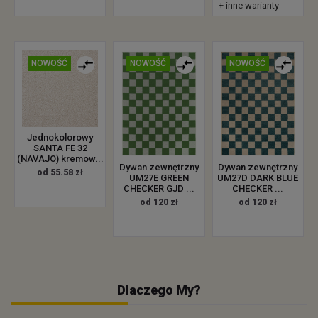
+ inne warianty
NOWOŚĆ
NOWOŚĆ
NOWOŚĆ
Jednokolorowy
SANTA FE 32
(NAVAJO) kremow...
Dywan zewnętrzny
Dywan zewnętrzny
od 55.58 zł
UM27E GREEN
UM27D DARK BLUE
CHECKER GJD ...
CHECKER ...
od 120 zł
od 120 zł
Dlaczego My?