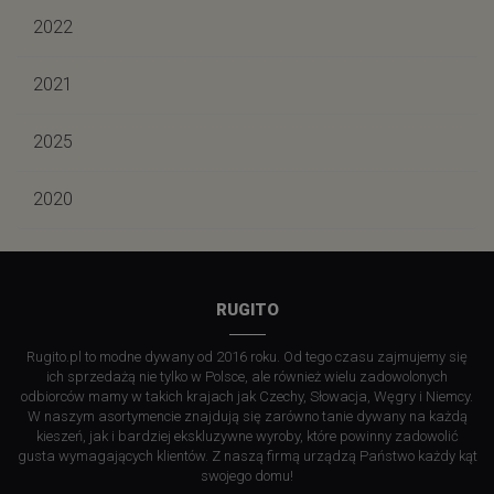
2022
2021
2025
2020
RUGITO
Rugito.pl to modne dywany od 2016 roku. Od tego czasu zajmujemy się
ich sprzedażą nie tylko w Polsce, ale również wielu zadowolonych
odbiorców mamy w takich krajach jak Czechy, Słowacja, Węgry i Niemcy.
W naszym asortymencie znajdują się zarówno tanie dywany na każdą
kieszeń, jak i bardziej ekskluzywne wyroby, które powinny zadowolić
gusta wymagających klientów. Z naszą firmą urządzą Państwo każdy kąt
swojego domu!