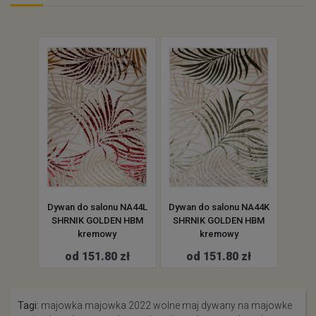
onu
Dywan do salonu NA44L
Dywan do salonu NA44K
Dywan
OLDEN
SHRNIK GOLDEN HBM
SHRNIK GOLDEN HBM
SHR
y
kremowy
kremowy
zł
od 151.80 zł
od 151.80 zł
o
Tagi:
majowka
majowka 2022
wolne
maj
dywany na majowke