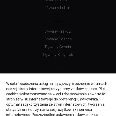
Dywany Lublin
Dywany Kraków
Dywany Poznań
Dywany Gdynia
Dywany Białystok
Dywany Kielce
W celu świadczenia usług na najwyższym poziomie w ramach
Dywany Gdańsk
naszej strony internetowej korzystamy z plików cookies. Pliki
Dywany Toruń
cookies wykorzystywane są w celu dostosowania zawartości
stron serwisu internetowego do preferencji użytkownika,
Dywany Bydgoszcz
optymalizacji korzystania ze stron internetowych, tworzenia
statystyk oraz utrzymania sesji użytkownika serwisu
internetowego. Poszczególne ustawienia plików cookies