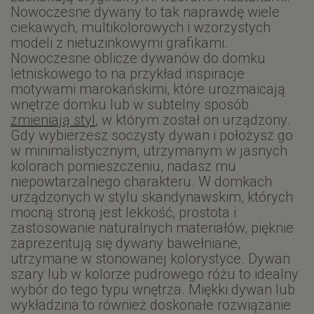
Nowoczesne dywany to tak naprawdę wiele
ciekawych, multikolorowych i wzorzystych
modeli z nietuzinkowymi grafikami.
Nowoczesne oblicze dywanów do domku
letniskowego to na przykład inspiracje
motywami marokańskimi, które urozmaicają
wnętrze domku lub w subtelny sposób
zmieniają styl
, w którym został on urządzony.
Gdy wybierzesz soczysty dywan i położysz go
w minimalistycznym, utrzymanym w jasnych
kolorach pomieszczeniu, nadasz mu
niepowtarzalnego charakteru. W domkach
urządzonych w stylu skandynawskim, których
mocną stroną jest lekkość, prostota i
zastosowanie naturalnych materiałów, pięknie
zaprezentują się dywany bawełniane,
utrzymane w stonowanej kolorystyce. Dywan
szary lub w kolorze pudrowego różu to idealny
wybór do tego typu wnętrza. Miękki dywan lub
wykładzina to również doskonałe rozwiązanie