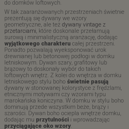
do domków loftowych.
W tak zaaranżowanych przestrzeniach świetnie
prezentują się dywany we wzory
geometryczne, ale też
dywany vintage z
przetarciami
, które doskonale przełamują
surową i minimalistyczną aranżację, dodając
wyjątkowego charakteru
całej przestrzeni.
Ponadto pozwalają wyeksponować urok
drewnianej lub betonowej podłogi w domku
letniskowym. Dywan szary, grafitowy lub
brązowy to doskonały wybór do takich
loftowych wnętrz. Z kolei do wnętrza w domku
letniskowego stylu boho
świetnie pasują
dywany w stonowanej kolorystyce z frędzlami,
etnicznymi motywami czy wzorami typu
marokańska koniczyna. W domku w stylu boho
dominują przede wszystkim beże, brązy i
szarości. Dywan boho ociepla wnętrze domku,
dodając mu
przytulności
i wprowadzając
przyciągające oko wzory
.