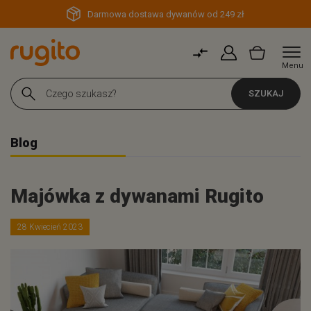
Darmowa dostawa dywanów od 249 zł
Menu
SZUKAJ
Blog
Majówka z dywanami Rugito
28 Kwiecień 2023