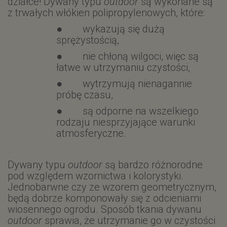
działce! Dywany typu
outdoor
są wykonane są
z trwałych włókien polipropylenowych, które:
● wykazują się dużą
sprężystością,
● nie chłoną wilgoci, więc są
łatwe w utrzymaniu czystości,
● wytrzymują nienagannie
próbę czasu,
● są odporne na wszelkiego
rodzaju niesprzyjające warunki
atmosferyczne.
Dywany typu
outdoor
są bardzo różnorodne
pod względem wzornictwa i kolorystyki.
Jednobarwne czy ze wzorem geometrycznym,
będą dobrze komponowały się z odcieniami
wiosennego ogrodu. Sposób tkania dywanu
outdoor
sprawia, że utrzymanie go w czystości