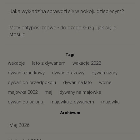
Jaka wykładzina sprawdzi się w pokoju dziecięcym?
Maty antypoślizgowe - do czego służą i jak się je
stosuje
Tagi
wakacje
lato z dywanem
wakacje 2022
dywan sznurkowy
dywan brazowy
dywan szary
dywan do przedpokoju
dywan na lato
wolne
majowka 2022
maj
dywany na majowke
dywan do salonu
majowka z dywanem
majowka
Archiwum
Maj 2026