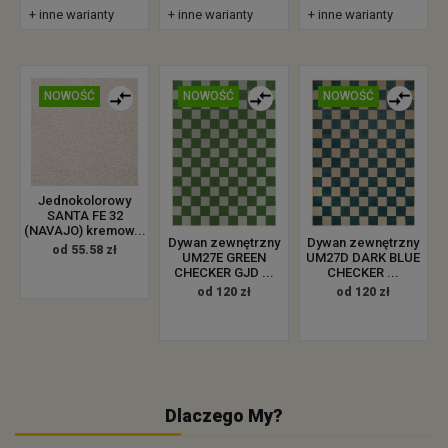
+ inne warianty
+ inne warianty
+ inne warianty
NOWOŚĆ
NOWOŚĆ
NOWOŚĆ
Jednokolorowy
SANTA FE 32
(NAVAJO) kremow...
Dywan zewnętrzny
Dywan zewnętrzny
od 55.58 zł
UM27E GREEN
UM27D DARK BLUE
CHECKER GJD ...
CHECKER ...
od 120 zł
od 120 zł
Dlaczego My?