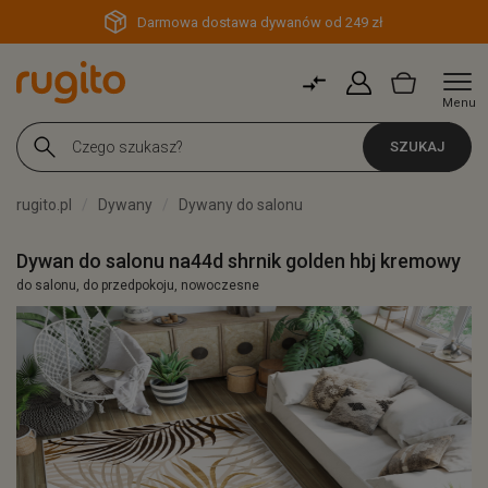
Darmowa dostawa dywanów od 249 zł
Menu
SZUKAJ
rugito.pl
Dywany
Dywany do salonu
Dywan do salonu na44d shrnik golden hbj kremowy
do salonu, do przedpokoju, nowoczesne