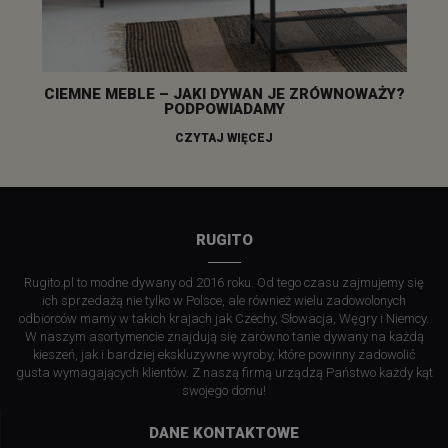
CIEMNE MEBLE – JAKI DYWAN JE ZRÓWNOWAŻY?
PODPOWIADAMY
CZYTAJ WIĘCEJ
RUGITO
Rugito.pl to modne dywany od 2016 roku. Od tego czasu zajmujemy się
ich sprzedażą nie tylko w Polsce, ale również wielu zadowolonych
odbiorców mamy w takich krajach jak Czechy, Słowacja, Węgry i Niemcy.
W naszym asortymencie znajdują się zarówno tanie dywany na każdą
kieszeń, jak i bardziej ekskluzywne wyroby, które powinny zadowolić
gusta wymagających klientów. Z naszą firmą urządzą Państwo każdy kąt
swojego domu!
DANE KONTAKTOWE