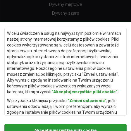
Dywany miętowe
Dywany szare
W celu świadczenia usług na najwyższym poziomie w ramach
naszej strony internetowej korzystamy z plików cookies. Pliki
Dywany burgundy
cookies wykorzystywane są w celu dostosowania zawartości
Dywany fioletowe
stron serwisu internetowego do preferencji użytkownika,
optymalizacji korzystania ze stron internetowych, tworzenia
Dywany kremowe
statystyk oraz utrzymania sesji użytkownika serwisu
Dywany niebieskie
internetowego. Poszczególne ustawienia plików cookies
możesz zmieniać po kliknięciu przycisku "Zmień ustawienia".
Dywany terakota
Aby wyrazić zgodę na instalowanie na Twoim urządzeniu
końcowym plików cookies wszystkich wskazanych wyżej
kategorii, kliknij przycisk
"Akceptuj wszystkie pliki cookie"
.
W przypadku kliknięcia przycisku
"Zmień ustawienia"
, jeśli
Dywany Warszawa
ustawienia odpowiadają Twoim preferencjom, aby wyrazić
Dywany Wrocław
zgodę na instalowanie plików cookies na Twoim urządzeniu
końcowym w wybranym przez Ciebie zakresie, kliknij przycisk
Dywany Szczecin
"Zapisz i zaakceptuj"
.
Dywany Lublin
Akceptuj wszystkie pliki cookie