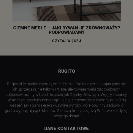
CIEMNE MEBLE – JAKI DYWAN JE ZRÓWNOWAŻY?
PODPOWIADAMY
CZYTAJ WIĘCEJ
RUGITO
Rugito.pl to modne dywany od 2016 roku. Od tego czasu zajmujemy się
ich sprzedażą nie tylko w Polsce, ale również wielu zadowolonych
odbiorców mamy w takich krajach jak Czechy, Słowacja, Węgry i Niemcy.
W naszym asortymencie znajdują się zarówno tanie dywany na każdą
kieszeń, jak i bardziej ekskluzywne wyroby, które powinny zadowolić
gusta wymagających klientów. Z naszą firmą urządzą Państwo każdy kąt
swojego domu!
DANE KONTAKTOWE