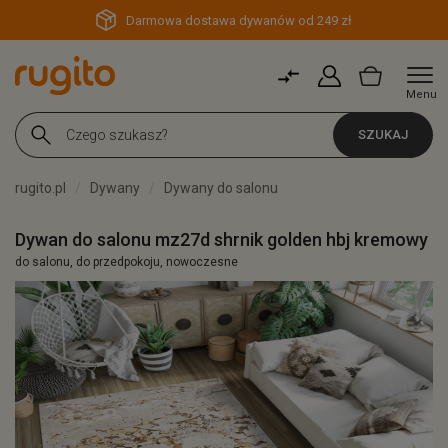
Darmowa dostawa dywanów od 249 zł
Menu
SZUKAJ
rugito.pl
Dywany
Dywany do salonu
Dywan do salonu mz27d shrnik golden hbj kremowy
do salonu, do przedpokoju, nowoczesne