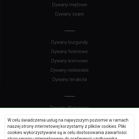
Dywany miętowe
Dywany szare
Dywany burgundy
Dywany fioletowe
Dywany kremowe
Dywany niebieskie
Dywany terakota
Dywany Warszawa
Dywany Wrocław
W celu świadczenia usług na najwyższym poziomie w ramach
Dywany Szczecin
naszej strony internetowej korzystamy z plików cookies. Pliki
cookies wykorzystywane są w celu dostosowania zawartości
Dywany Lublin
stron serwisu internetowego do preferencji użytkownika,