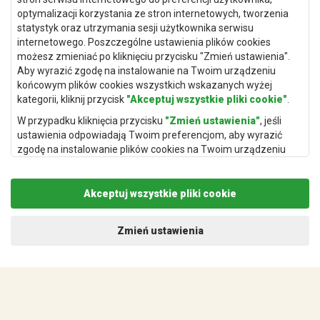
optymalizacji korzystania ze stron internetowych, tworzenia
statystyk oraz utrzymania sesji użytkownika serwisu
internetowego. Poszczególne ustawienia plików cookies
Dywany Kraków
możesz zmieniać po kliknięciu przycisku "Zmień ustawienia".
Aby wyrazić zgodę na instalowanie na Twoim urządzeniu
Dywany Poznań
końcowym plików cookies wszystkich wskazanych wyżej
Dywany Gdynia
kategorii, kliknij przycisk
"Akceptuj wszystkie pliki cookie"
.
Dywany Białystok
W przypadku kliknięcia przycisku
"Zmień ustawienia"
, jeśli
ustawienia odpowiadają Twoim preferencjom, aby wyrazić
zgodę na instalowanie plików cookies na Twoim urządzeniu
końcowym w wybranym przez Ciebie zakresie, kliknij przycisk
"Zapisz i zaakceptuj"
.
Dywany Kielce
Akceptuj wszystkie pliki cookie
Podstawą przetwarzania danych osobowych, w zakresie w
Dywany Gdańsk
jakim pliki cookie będą je zawierać, jest uzasadniony interes
administratora danych osobowych (Rugito Radosław Bartosik z
Dywany Toruń
Zmień ustawienia
siedzibą w Gowarczowie, ul. Aleja Wyzwolenia 61, 26-225
Dywany Bydgoszcz
Gowarczów) lub podmiotów trzecich, aby umożliwić
świadczonie wysokiej jakości usług w ramach naszej strony
internetowej oraz działań marketingowych administratora
danych osobowych oraz jego Zaufanych Partnerów.
Dywany Łódź