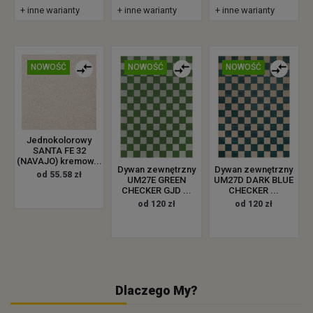
+ inne warianty
+ inne warianty
+ inne warianty
NOWOŚĆ
NOWOŚĆ
NOWOŚĆ
Jednokolorowy
SANTA FE 32
(NAVAJO) kremow...
Dywan zewnętrzny
Dywan zewnętrzny
od 55.58 zł
UM27E GREEN
UM27D DARK BLUE
CHECKER GJD ...
CHECKER ...
od 120 zł
od 120 zł
Dlaczego My?