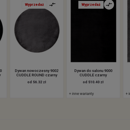
Wyprzedaż
Wyprzedaż
0
Dywan nowoczesny 9002
Dywan do salonu 9000
y
CUDDLE ROUND czarny
CUDDLE czarny
od 56.32 zł
od 510.40 zł
+ inne warianty
+ 