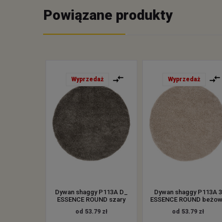
Powiązane produkty
Wyprzedaż
Wyprzedaż
Dywan shaggy P113A D_
Dywan shaggy P113A 3
ESSENCE ROUND szary
ESSENCE ROUND beżow
od 53.79 zł
od 53.79 zł