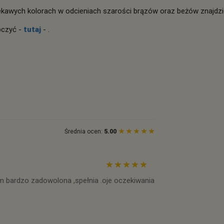
kawych kolorach w odcieniach szarości brązów oraz beżów znajdzie
czyć -
tutaj
- .
Średnia ocen:
5.00
em bardzo zadowolona ,spełnia .oje oczekiwania