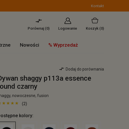
Kontakt
Porównaj (
0
)
Logowanie
Koszyk
(0)
trzne
Nowości
% Wyprzedaż
Dodaj do porównania
Dywan shaggy p113a essence
round czarny
haggy, nowoczesne, fusion
(2)
ostępne kolory: