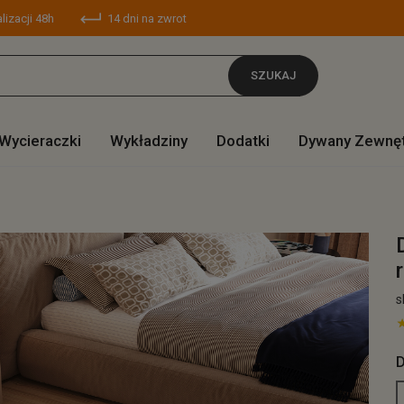
lizacji 48h
14 dni na zwrot
SZUKAJ
Wycieraczki
Wykładziny
Dodatki
Dywany Zewnę
s
D