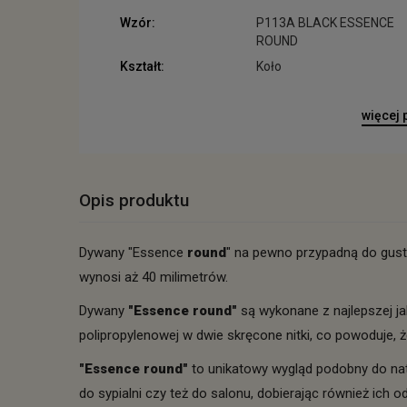
Wzór:
P113A BLACK ESSENCE
ROUND
Kształt:
Koło
więcej
Opis produktu
Dywany "Essence
round
" na pewno przypadną do gus
wynosi aż 40 milimetrów.
Dywany
"Essence
round
"
są wykonane z najlepszej ja
polipropylenowej w dwie skręcone nitki, co powoduje
"Essence
round
"
to unikatowy wygląd podobny do na
do sypialni czy też do salonu, dobierając również ich o