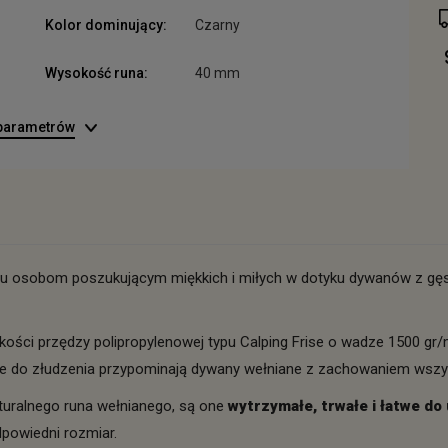
Kolor dominujący:
Czarny
Wysokość runa:
40 mm
 parametrów
tu osobom poszukującym miękkich i miłych w dotyku dywanów z gęs
kości przędzy polipropylenowej typu Calping Frise o wadze 1500 gr/m
, że do złudzenia przypominają dywany wełniane z zachowaniem wszy
turalnego runa wełnianego, są one
wytrzymałe, trwałe i łatwe do
dpowiedni rozmiar.