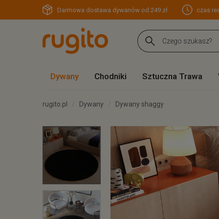
Darmowa dostawa dywanów od 249 zł
czas rea
Dywany
Chodniki
Sztuczna Trawa
rugito.pl
Dywany
Dywany shaggy