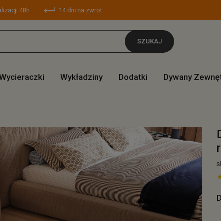
lizacji 48h
14 dni na zwrot
SZUKAJ
Wycieraczki
Wykładziny
Dodatki
Dywany Zewnę
s
D