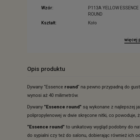
Wzór:
P113A YELLOW ESSENCE
ROUND
Kształt:
Koło
więcej
Opis produktu
Dywany "Essence
round
" na pewno przypadną do gus
wynosi aż 40 milimetrów.
Dywany
"Essence
round
"
są wykonane z najlepszej ja
polipropylenowej w dwie skręcone nitki, co powoduje
"Essence
round
"
to unikatowy wygląd podobny do na
do sypialni czy też do salonu, dobierając również ich o