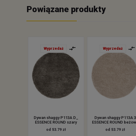
Powiązane produkty
Wyprzedaż
Wyprzedaż
Dywan shaggy P113A D_
Dywan shaggy P113A 3
ESSENCE ROUND szary
ESSENCE ROUND beżow
od 53.79 zł
od 53.79 zł