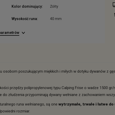
Kolor dominujący:
Żółty
Wysokość runa:
40 mm
 parametrów
tu osobom poszukującym miękkich i miłych w dotyku dywanów z gęs
kości przędzy polipropylenowej typu Calping Frise o wadze 1500 gr/m
, że do złudzenia przypominają dywany wełniane z zachowaniem wszy
turalnego runa wełnianego, są one
wytrzymałe, trwałe i łatwe do
dpowiedni rozmiar.