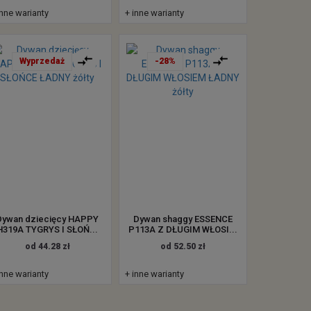
inne warianty
+ inne warianty
Wyprzedaż
-28%
Dywan dziecięcy HAPPY
Dywan shaggy ESSENCE
H319A TYGRYS I SŁOŃ...
P113A Z DŁUGIM WŁOSI...
od 44.28 zł
od 52.50 zł
inne warianty
+ inne warianty