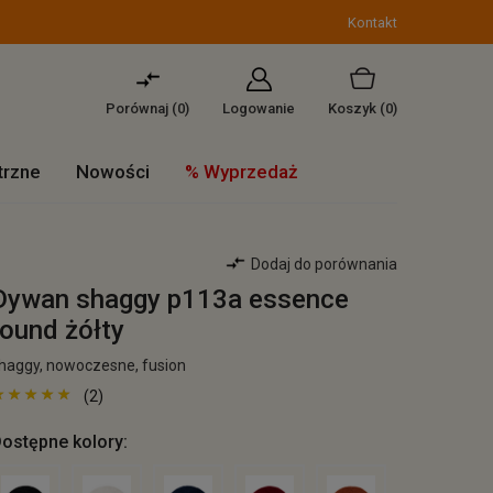
Kontakt
Porównaj (
0
)
Logowanie
Koszyk
(0)
trzne
Nowości
% Wyprzedaż
Dodaj do porównania
Dywan shaggy p113a essence
round żółty
haggy, nowoczesne, fusion
(2)
ostępne kolory: