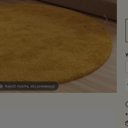
W
Najedź myszką, aby powiększyć