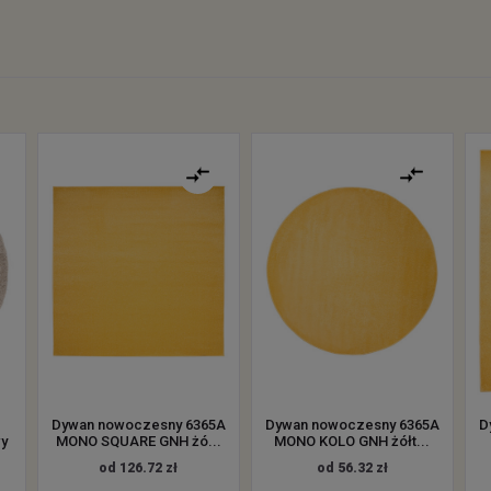
Dywan nowoczesny 6365A
Dywan nowoczesny 6365A
D
y
MONO SQUARE GNH żó...
MONO KOLO GNH żółt...
od 126.72 zł
od 56.32 zł