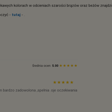
kawych kolorach w odcieniach szarości brązów oraz beżów znajdzie
czyć -
tutaj
- .
Średnia ocen:
5.00
em bardzo zadowolona ,spełnia .oje oczekiwania