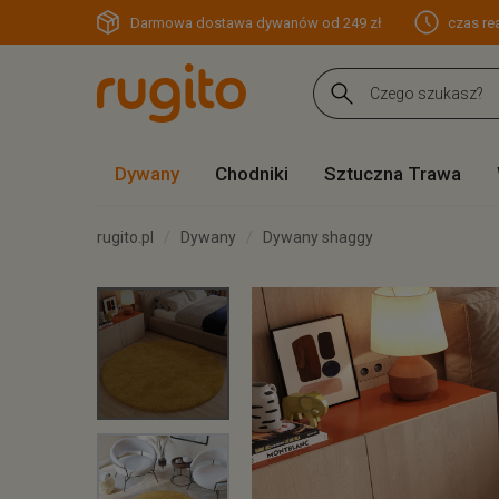
Darmowa dostawa dywanów od 249 zł
czas rea
Dywany
Chodniki
Sztuczna Trawa
rugito.pl
Dywany
Dywany shaggy