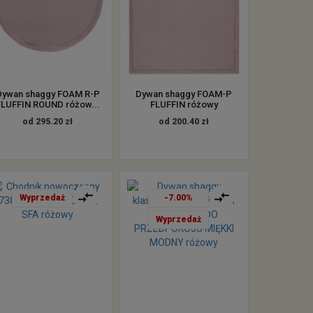
Dywan shaggy FOAM R-P
Dywan shaggy FOAM-P
FLUFFIN ROUND różow...
FLUFFIN różowy
od 295.20 zł
od 200.40 zł
Wyprzedaż
-7.00%
Wyprzedaż