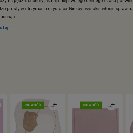
a czymś pędzą, chcemy jak najmniej swojego cennego czasu poświęc
rdzo prosty w utrzymaniu czystości. Niezbyt wysokie włosie sprawia, 
 usunąć.
utaj
-.
NOWOŚĆ
NOWOŚĆ