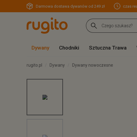
Darmowa dostawa dywanów od 249 zł
czas rea
Dywany
Chodniki
Sztuczna Trawa
rugito.pl
Dywany
Dywany nowoczesne