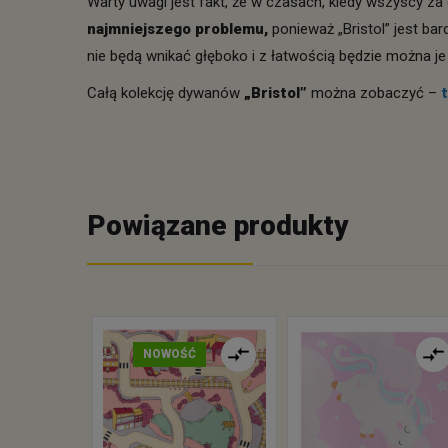
Warty uwagi jest fakt, że w czasach, kiedy wszyscy z
najmniejszego problemu,
ponieważ „Bristol” jest ba
nie będą wnikać głęboko i z łatwością będzie można je
Całą kolekcję dywanów
„Bristol”
można zobaczyć –
t
Powiązane produkty
NOWOŚĆ