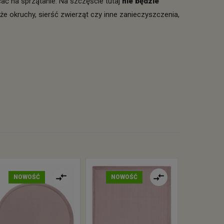
ać na sprzątanie. Na szczęście tutaj
nie będzie
że okruchy, sierść zwierząt czy inne zanieczyszczenia,
NOWOŚĆ
NOWOŚĆ