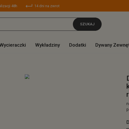
lizacji 48h
14 dni na zwrot
SZUKAJ
Wycieraczki
Wykładziny
Dodatki
Dywany Zewnę
n
p
D