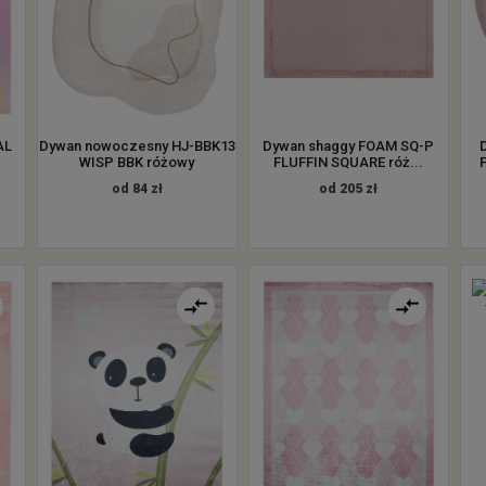
AL
Dywan nowoczesny HJ-BBK13
Dywan shaggy FOAM SQ-P
WISP BBK różowy
FLUFFIN SQUARE róż...
od 84 zł
od 205 zł