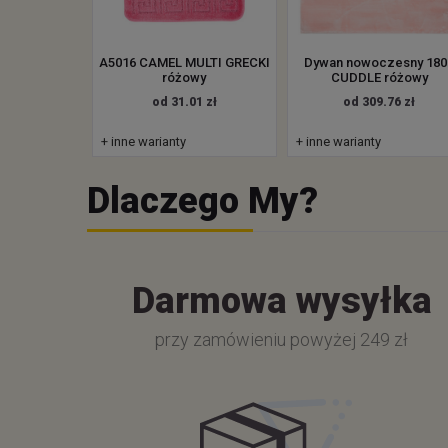
A5016 CAMEL MULTI GRECKI
Dywan nowoczesny 180
różowy
CUDDLE różowy
od 31.01 zł
od 309.76 zł
+ inne warianty
+ inne warianty
Dlaczego My?
Darmowa wysyłka
przy zamówieniu powyżej 249 zł