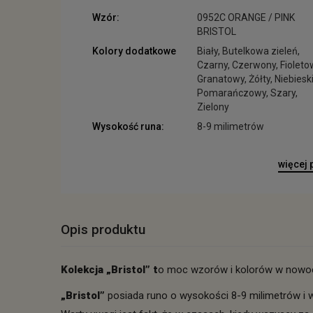
Wzór:
0952C ORANGE / PINK
BRISTOL
Kolory dodatkowe
Biały, Butelkowa zieleń,
Czarny, Czerwony, Fioleto
Granatowy, Żółty, Niebieski
Pomarańczowy, Szary,
Zielony
Wysokość runa:
8-9 milimetrów
więcej
Opis produktu
Kolekcja „Bristol” t
o moc wzorów i kolorów w nowocz
„Bristol”
posiada runo o wysokości 8-9 milimetrów i