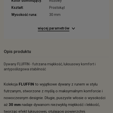
Kolor dominujący:
Różowy
Kształt:
Prostokąt
Wysokość runa:
30 mm
więcej parametrów
Opis produktu
Dywany FLUFFIN - futrzana miękkość, luksusowy komfort i
antypoślizgowa stabilność
Kolekcja
FLUFFIN
to wyjątkowe dywany z runem w stylu
futrzanym, stworzone z myślą o maksymalnym komforcie i
nowoczesnym designie. Długie, puszyste włosie o wysokości
aż
30 mm
nadaje dywanom niezwykłą miękkość i lekkość,
tworząc efekt luksusowej, otulającej powierzchni.