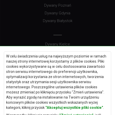
Dywany Poznań
Dywany Gdynia
Dywany Białystok
Dywany Kielce
Dywany Gdańsk
W celu świadczenia usług na najwyższym poziomie w ramach
Dywany Toruń
naszej strony internetowej korzystamy z plików cookies. Pliki
cookies wykorzystywane są w celu dostosowania zawartości
Dywany Bydgoszcz
stron serwisu internetowego do preferencji użytkownika,
optymalizacji korzystania ze stron internetowych, tworzenia
statystyk oraz utrzymania sesji użytkownika serwisu
internetowego. Poszczególne ustawienia plików cookies
Dywany Łódź
możesz zmieniać po kliknięciu przycisku "Zmień ustawienia".
Aby wyrazić zgodę na instalowanie na Twoim urządzeniu
Dywany Katowice
końcowym plików cookies wszystkich wskazanych wyżej
Dywany Rzeszów
kategorii, kliknij przycisk
"Akceptuj wszystkie pliki cookie"
.
Dywany Częstochowa