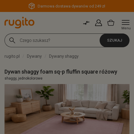
Darmowa dostawa dywanów od 249 zł
Menu
SZUKAJ
rugito.pl
Dywany
Dywany shaggy
Dywan shaggy foam sq-p fluffin square różowy
shaggy, jednokolorowe