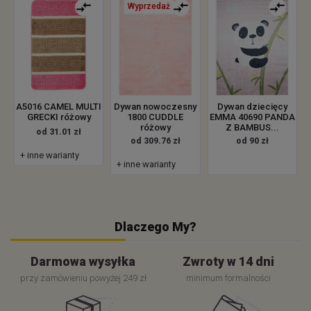
Wyprzedaż
A5016 CAMEL MULTI
Dywan nowoczesny
Dywan dziecięcy
GRECKI różowy
1800 CUDDLE
EMMA 40690 PANDA
różowy
Z BAMBUS...
od 31.01 zł
od 309.76 zł
od 90 zł
+ inne warianty
+ inne warianty
Dlaczego My?
Darmowa wysyłka
Zwroty w 14 dni
przy zamówieniu powyżej 249 zł
minimum formalności