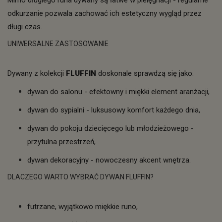
Mimo długiego runa dywany są łatwe w pielęgnacji - regularne
odkurzanie pozwala zachować ich estetyczny wygląd przez
długi czas.
UNIWERSALNE ZASTOSOWANIE
Dywany z kolekcji
FLUFFIN
doskonale sprawdzą się jako:
dywan do salonu - efektowny i miękki element aranżacji,
dywan do sypialni - luksusowy komfort każdego dnia,
dywan do pokoju dziecięcego lub młodzieżowego -
przytulna przestrzeń,
dywan dekoracyjny - nowoczesny akcent wnętrza.
DLACZEGO WARTO WYBRAĆ DYWAN FLUFFIN?
futrzane, wyjątkowo miękkie runo,