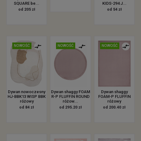
SQUARE be...
KIDS-294 J...
od 205 zł
od 54 zł
NOWOŚĆ
NOWOŚĆ
NOWOŚĆ
Dywan nowoczesny
Dywan shaggy FOAM
Dywan shaggy
HJ-BBK13 WISP BBK
R-P FLUFFIN ROUND
FOAM-P FLUFFIN
różowy
różow...
różowy
od 84 zł
od 295.20 zł
od 200.40 zł