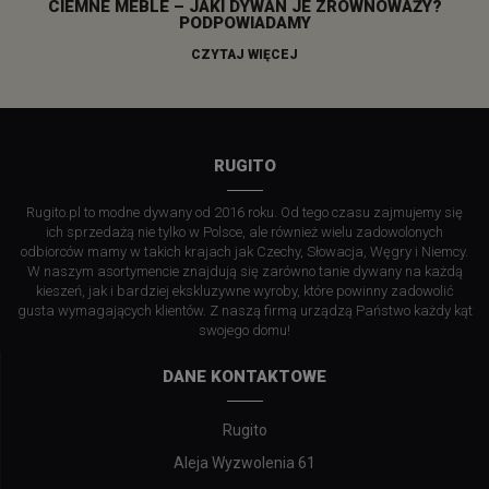
CIEMNE MEBLE – JAKI DYWAN JE ZRÓWNOWAŻY?
PODPOWIADAMY
CZYTAJ WIĘCEJ
RUGITO
Rugito.pl to modne dywany od 2016 roku. Od tego czasu zajmujemy się
ich sprzedażą nie tylko w Polsce, ale również wielu zadowolonych
odbiorców mamy w takich krajach jak Czechy, Słowacja, Węgry i Niemcy.
W naszym asortymencie znajdują się zarówno tanie dywany na każdą
kieszeń, jak i bardziej ekskluzywne wyroby, które powinny zadowolić
gusta wymagających klientów. Z naszą firmą urządzą Państwo każdy kąt
swojego domu!
DANE KONTAKTOWE
Rugito
Aleja Wyzwolenia 61