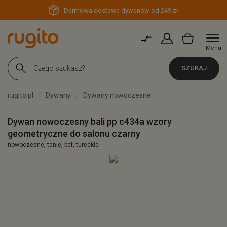
Darmowa dostawa dywanów od 249 zł
Menu
SZUKAJ
rugito.pl
Dywany
Dywany nowoczesne
Dywan nowoczesny bali pp c434a wzory
geometryczne do salonu czarny
nowoczesne, tanie, bcf, tureckie