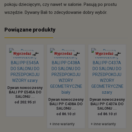
pokoju dziecięcym, czy nawet w salonie. Pasują po prostu
wszędzie. Dywany Bali to zdecydowanie dobry wybór.
Powiązane produkty
Wyprzedaż
Wyprzedaż
Wyprzedaż
Dywan nowoczesny
BALI PP E545A DO
SALONU ...
Dywan nowoczesny
Dywan nowoczesny
od 202.95 zł
BALI PP C438A DO
BALI PP C437A DO
SALONU ...
SALONU ...
od 86.10 zł
od 86.10 zł
+ inne warianty
+ inne warianty