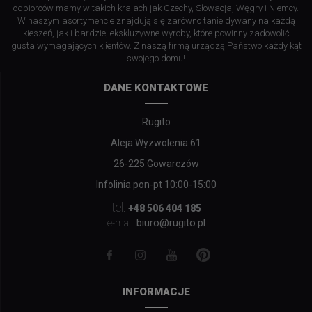
odbiorców mamy w takich krajach jak Czechy, Słowacja, Węgry i Niemcy.
W naszym asortymencie znajdują się zarówno tanie dywany na każdą
kieszeń, jak i bardziej ekskluzywne wyroby, które powinny zadowolić
gusta wymagających klientów. Z naszą firmą urządzą Państwo każdy kąt
swojego domu!
DANE KONTAKTOWE
Rugito
Aleja Wyzwolenia 61
26-225 Gowarczów
Infolinia pon-pt 10:00-15:00
tel.
+48 506 404 185
biuro@rugito.pl
e-mail:
INFORMACJE