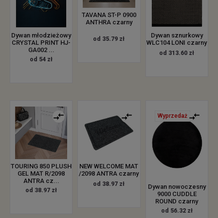
TAVANA ST-P 0900
ANTHRA czarny
Dywan młodzieżowy
Dywan sznurkowy
od 35.79 zł
CRYSTAL PRINT HJ-
WLC104 LONI czarny
GA002 ...
od 313.60 zł
od 54 zł
Wyprzedaż
TOURING 850 PLUSH
NEW WELCOME MAT
GEL MAT R/2098
/2098 ANTRA czarny
ANTRA cz...
od 38.97 zł
Dywan nowoczesny
od 38.97 zł
9000 CUDDLE
ROUND czarny
od 56.32 zł