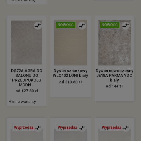
NOWOŚĆ
NOWOŚĆ
DS72A AGRA DO
Dywan sznurkowy
Dywan nowoczesny
SALONU DO
WLC102 LONI biały
JE18A PARMA YDC
PRZEDPOKOJU
biały
od 313.60 zł
MODN...
od 144 zł
od 127.80 zł
+ inne warianty
Wyprzedaż
Wyprzedaż
Wyprzedaż