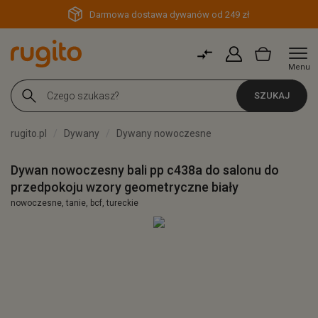
Darmowa dostawa dywanów od 249 zł
Menu
SZUKAJ
rugito.pl
Dywany
Dywany nowoczesne
Dywan nowoczesny bali pp c438a do salonu do
przedpokoju wzory geometryczne biały
nowoczesne, tanie, bcf, tureckie