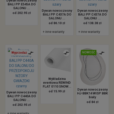
Dywan nowoczesny
BALI PP E545A DO
SALONU ...
Dywan nowoczesny
Dywan nowoczesny
od 202.95 zł
BALI PP C437A DO
BALI PP C437A DO
SALONU ...
SALONU ...
od 86.10 zł
od 138.38 zł
+ inne warianty
+ inne warianty
NOWOŚĆ
Wyprzedaż
Wykładzina
eventowa REWIND
FLAT 0110 SNOW...
Dywan nowoczesny
od 15.99 zł
Dywan nowoczesny
HJ-BBK14 WISP BBK
BALI PP C440A DO
biały
SALONU ...
od 84 zł
od 202.95 zł
+ inne warianty