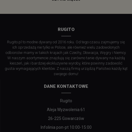
RUGITO
Rugito.pl to modne dywany od 2016 roku. Od tego czasu zajmujemy się
ich sprzedażą nie tylko w Polsce, ale również wielu zadowolonych
odbiorców mamy w takich krajach jak Czechy, Słowacja, Węgry i Niemcy.
W naszym asortymencie znajdują się zarówno tanie dywany na każdą
kieszeń, jak i bardziej ekskluzywne wyroby, które powinny zadowolić
gusta wymagających klientów. Z naszą firmą urządzą Państwo każdy kąt
swojego domu!
DANE KONTAKTOWE
Rugito
Aleja Wyzwolenia 61
26-225 Gowarczów
Infolinia pon-pt 10:00-15:00