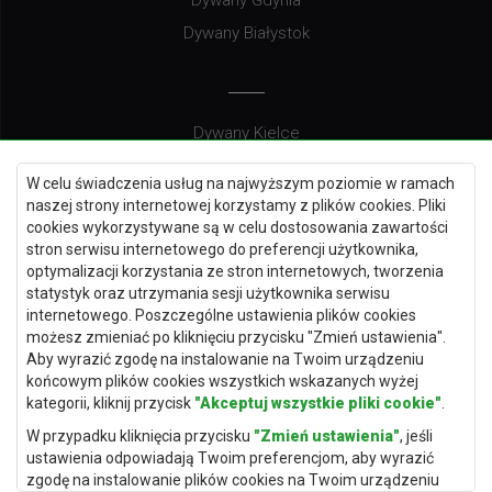
Dywany Białystok
Dywany Kielce
Dywany Gdańsk
W celu świadczenia usług na najwyższym poziomie w ramach
Dywany Toruń
naszej strony internetowej korzystamy z plików cookies. Pliki
cookies wykorzystywane są w celu dostosowania zawartości
Dywany Bydgoszcz
stron serwisu internetowego do preferencji użytkownika,
optymalizacji korzystania ze stron internetowych, tworzenia
statystyk oraz utrzymania sesji użytkownika serwisu
internetowego. Poszczególne ustawienia plików cookies
Dywany Łódź
możesz zmieniać po kliknięciu przycisku "Zmień ustawienia".
Aby wyrazić zgodę na instalowanie na Twoim urządzeniu
Dywany Katowice
końcowym plików cookies wszystkich wskazanych wyżej
Dywany Rzeszów
kategorii, kliknij przycisk
"Akceptuj wszystkie pliki cookie"
.
Dywany Częstochowa
W przypadku kliknięcia przycisku
"Zmień ustawienia"
, jeśli
ustawienia odpowiadają Twoim preferencjom, aby wyrazić
zgodę na instalowanie plików cookies na Twoim urządzeniu