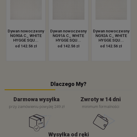
Dywan nowoczesny
Dywan nowoczesny
Dywan nowoczesny
NG90A C_ WHITE
NG91A C_ WHITE
NG92A C_ WHITE
HYGGE SQU...
HYGGE SQU...
HYGGE SQU...
od 142.56 zł
od 142.56 zł
od 142.56 zł
Dlaczego My?
Darmowa wysyłka
Zwroty w 14 dni
przy zamówieniu powyżej 249 zł
minimum formalności
Wysyłka od ręki