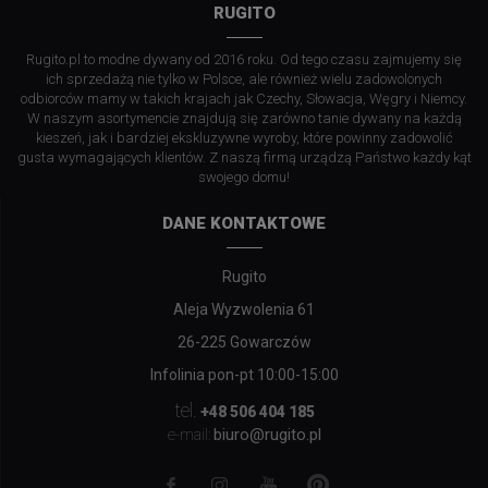
RUGITO
Rugito.pl to modne dywany od 2016 roku. Od tego czasu zajmujemy się
ich sprzedażą nie tylko w Polsce, ale również wielu zadowolonych
odbiorców mamy w takich krajach jak Czechy, Słowacja, Węgry i Niemcy.
W naszym asortymencie znajdują się zarówno tanie dywany na każdą
kieszeń, jak i bardziej ekskluzywne wyroby, które powinny zadowolić
gusta wymagających klientów. Z naszą firmą urządzą Państwo każdy kąt
swojego domu!
DANE KONTAKTOWE
Rugito
Aleja Wyzwolenia 61
26-225 Gowarczów
Infolinia pon-pt 10:00-15:00
tel.
+48 506 404 185
biuro@rugito.pl
e-mail: