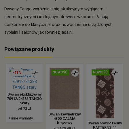
Dywany Tango wyróżniają się atrakcyjnym wyglądem –
geometrycznymi i imitującym drewno wzorami. Pasują
doskonale do klasycznie oraz nowocześnie urządzonych
sypialni i salonów jak również jadalni.
Powiązane produkty
NOWOŚĆ
NOWOŚĆ
-41%
Dywan ekskluzywny
70912/24383 TANGO
szary
od 72 zł
Dywan zewnętrzny
+ inne warianty
4300 CALMA
brązowy
Dywan nowoczesny
PATTERNS 44
od 170.40 zł