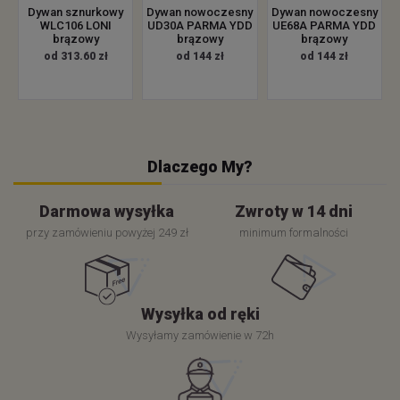
Dywan sznurkowy
Dywan nowoczesny
Dywan nowoczesny
WLC106 LONI
UD30A PARMA YDD
UE68A PARMA YDD
brązowy
brązowy
brązowy
od 313.60 zł
od 144 zł
od 144 zł
Dlaczego My?
Darmowa wysyłka
Zwroty w 14 dni
przy zamówieniu powyżej 249 zł
minimum formalności
Wysyłka od ręki
Wysyłamy zamówienie w 72h