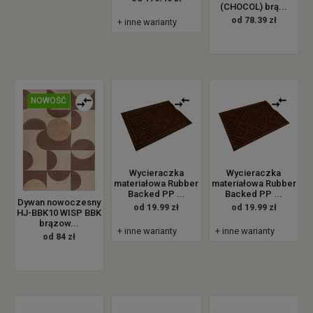
(CHOCOL) brą...
od 78.39 zł
+ inne warianty
NOWOŚĆ
Wycieraczka
Wycieraczka
materiałowa Rubber
materiałowa Rubber
Backed PP ...
Backed PP ...
Dywan nowoczesny
od 19.99 zł
od 19.99 zł
HJ-BBK10 WISP BBK
brązow...
+ inne warianty
+ inne warianty
od 84 zł