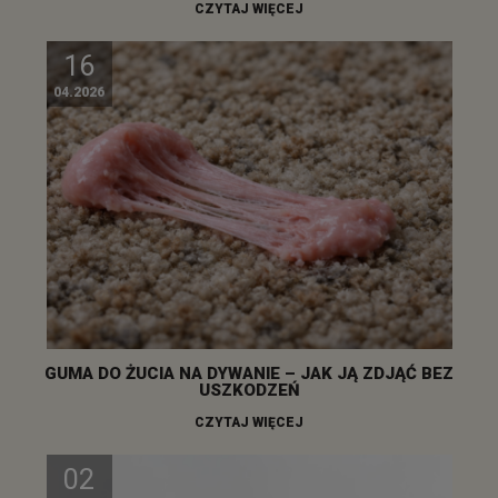
CZYTAJ WIĘCEJ
16
04.2026
GUMA DO ŻUCIA NA DYWANIE – JAK JĄ ZDJĄĆ BEZ
USZKODZEŃ
CZYTAJ WIĘCEJ
02