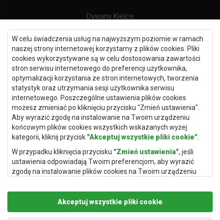
Dywany Kielce
Dywany Gdańsk
W celu świadczenia usług na najwyższym poziomie w ramach
Dywany Toruń
naszej strony internetowej korzystamy z plików cookies. Pliki
cookies wykorzystywane są w celu dostosowania zawartości
Dywany Bydgoszcz
stron serwisu internetowego do preferencji użytkownika,
optymalizacji korzystania ze stron internetowych, tworzenia
statystyk oraz utrzymania sesji użytkownika serwisu
internetowego. Poszczególne ustawienia plików cookies
Dywany Łódź
możesz zmieniać po kliknięciu przycisku "Zmień ustawienia".
Aby wyrazić zgodę na instalowanie na Twoim urządzeniu
Dywany Katowice
końcowym plików cookies wszystkich wskazanych wyżej
Dywany Rzeszów
kategorii, kliknij przycisk
"Akceptuj wszystkie pliki cookie"
.
Dywany Częstochowa
W przypadku kliknięcia przycisku
"Zmień ustawienia"
, jeśli
ustawienia odpowiadają Twoim preferencjom, aby wyrazić
zgodę na instalowanie plików cookies na Twoim urządzeniu
końcowym w wybranym przez Ciebie zakresie, kliknij przycisk
"Zapisz i zaakceptuj"
.
Akceptuj wszystkie pliki cookie
Podstawą przetwarzania danych osobowych, w zakresie w
jakim pliki cookie będą je zawierać, jest uzasadniony interes
Copyright © 2019
Rugito
. Wszelkie prawa zastrzeżone.