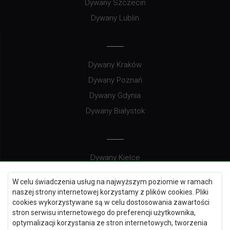
Dywany Szczecin
Dywany Lublin
Dywany Kraków
Dywany Poznań
Dywany Gdynia
Dywany Białystok
Dywany Kielce
Dywany Gdańsk
W celu świadczenia usług na najwyższym poziomie w ramach
Dywany Toruń
naszej strony internetowej korzystamy z plików cookies. Pliki
cookies wykorzystywane są w celu dostosowania zawartości
Dywany Bydgoszcz
stron serwisu internetowego do preferencji użytkownika,
optymalizacji korzystania ze stron internetowych, tworzenia