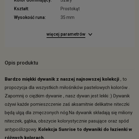
Kolor dominujący:
Szary
Kształt:
Prostokąt
Wysokość runa:
35 mm
więcej parametrów
Opis produktu
Bardzo miękki dywanik z naszej najnowszej kolekcji
, to
propozycja dla wszystkich miłośników pastelowych kolorów .
Zapomnij o ciężkim dywanie , nasz dywan jest lekki :) Dywanik
ożywi każde pomieszczenie zaś aksamitnie delikatne niteczki
będą ulgą dla zmęczonych nóg.Na dywanik składają się miliony
niteczek, gąbka, obszycie kolorystycznie pasujące oraz spód
antypoślizgowy.
Kolekcja Sunrise to dywaniki do łazienki w
różnych kolorach.