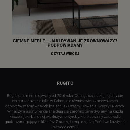
CIEMNE MEBLE – JAKI DYWAN JE ZRÓWNOWAŻY?
PODPOWIADAMY
CZYTAJ WIĘCEJ
RUGITO
Rugito.pl to modne dywany od 2016 roku. Od tego czasu zajmujemy się
ich sprzedażą nie tylko w Polsce, ale również wielu zadowolonych
odbiorców mamy w takich krajach jak Czechy, Słowacja, Węgry i Niemcy.
W naszym asortymencie znajdują się zarówno tanie dywany na każdą
kieszeń, jak i bardziej ekskluzywne wyroby, które powinny zadowolić
gusta wymagających klientów. Z naszą firmą urządzą Państwo każdy kąt
swojego domu!