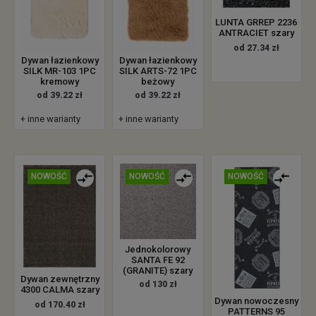
LUNTA GRREP 2236
ANTRACIET szary
od 27.34 zł
Dywan łazienkowy
Dywan łazienkowy
SILK MR-103 1PC
SILK ARTS-72 1PC
kremowy
beżowy
od 39.22 zł
od 39.22 zł
+ inne warianty
+ inne warianty
NOWOŚĆ
NOWOŚĆ
NOWOŚĆ
Jednokolorowy
SANTA FE 92
(GRANITE) szary
Dywan zewnętrzny
od 130 zł
4300 CALMA szary
Dywan nowoczesny
od 170.40 zł
PATTERNS 95